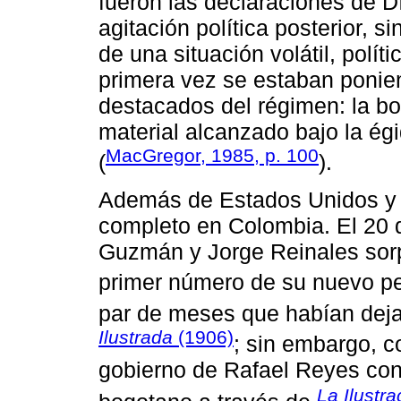
fueron las declaraciones de D
agitación política posterior,
de una situación volátil, polí
primera vez se estaban ponie
destacados del régimen: la b
material alcanzado bajo la égi
MacGregor, 1985, p. 100
(
).
Además de Estados Unidos y M
completo en Colombia. El 20 d
Guzmán y Jorge Reinales sorp
primer número de su nuevo pe
par de meses que habían deja
Ilustrada
(1906)
; sin embargo, c
gobierno de Rafael Reyes cont
La Ilustra