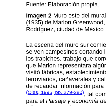
Fuente: Elaboración propia.
Imagen 2
Muro este del mura
(1935) de Marion Greenwood, 
Rodríguez, ciudad de México
La escena del muro sur comie
se ven campesinos cortando l
los trapiches, trabajo que cor
que Marion representara algú
visitó fábricas, establecimient
ferroviarios, cañaverales y ca
de recaudar información para 
(Oles, 1995, pp. 279-280)
, tal co
para el
Paisaje y economía d