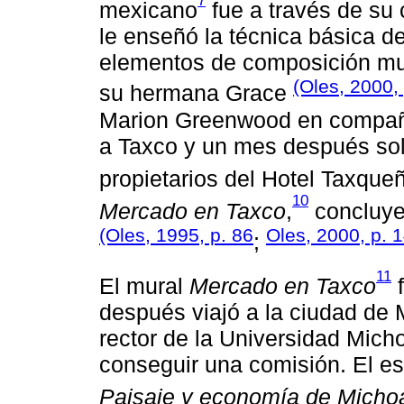
7
mexicano
fue a través de su 
le enseñó la técnica básica d
elementos de composición mur
(Oles, 2000,
su hermana Grace
Marion Greenwood en compañí
a Taxco y un mes después soli
propietarios del Hotel Taxque
10
Mercado en Taxco
,
concluyen
(Oles, 1995, p. 86
Oles, 2000, p. 1
;
11
El mural
Mercado en Taxco
f
después viajó a la ciudad de M
rector de la Universidad Mic
conseguir una comisión. El es
Paisaje y economía de Micho