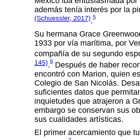
México iba entusiasmada por pi
además tenía interés por la p
5
(Schuessler, 2017)
.
Su hermana Grace Greenwood l
1933 por vía marítima, por Ve
compañía de su segundo espo
6
145)
.
Después de haber recorr
encontró con Marion, quien es
Colegio de San Nicolás. Des
suficientes datos que permita
inquietudes que atrajeron a G
embargo se conservan sus ob
sus cualidades artísticas.
El primer acercamiento que t