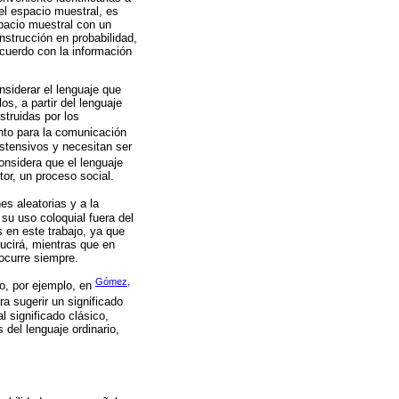
del espacio muestral, es
spacio muestral con un
nstrucción en probabilidad,
acuerdo con la información
nsiderar el lenguaje que
s, a partir del lenguaje
struidas por los
anto para la comunicación
stensivos y necesitan ser
onsidera que el lenguaje
tor, un proceso social.
es aleatorias y a la
su uso coloquial fuera del
s en este trabajo, ya que
ucirá, mientras que en
 ocurre siempre.
Gómez,
to, por ejemplo, en
ra sugerir un significado
l significado clásico,
 del lenguaje ordinario,