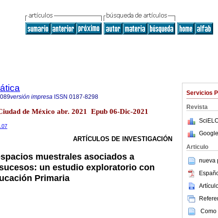
ática
Servicios 
8089
versión impresa
ISSN
0187-8298
Revista
 Ciudad de México abr. 2021 Epub 06-Dic-2021
SciELO
.07
Google
ARTÍCULOS DE INVESTIGACIÓN
Articulo
espacios muestrales asociados a
nueva p
 sucesos: un estudio exploratorio con
Españo
ucación Primaria
Artícu
Referen
Como c