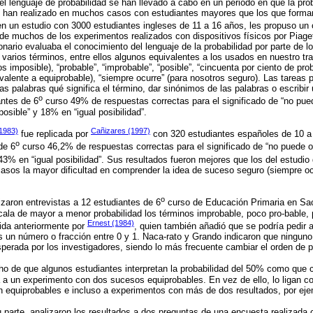
el lenguaje de probabilidad se han llevado a cabo en un periodo en que la pr
se han realizado en muchos casos con estudiantes mayores que los que forman
en un estudio con 3000 estudiantes ingleses de 11 a 16 años, les propuso un
 de muchos de los experimentos realizados con dispositivos físicos por Piage
nario evaluaba el conocimiento del lenguaje de la probabilidad por parte de l
varios términos, entre ellos algunos equivalentes a los usados en nuestro tr
os imposible), “probable”, “improbable”, “posible”, “cincuenta por ciento de prob
ivalente a equiprobable), “siempre ocurre” (para nosotros seguro). Las tareas 
as palabras qué significa el término, dar sinónimos de las palabras o escribir u
o
antes de 6
curso 49% de respuestas correctas para el significado de “no pued
osible” y 18% en “igual posibilidad”.
1983)
Cañizares (1997)
fue replicada por
con 320 estudiantes españoles de 10 a 
o
de 6
curso 46,2% de respuestas correctas para el significado de “no puede o
 43% en “igual posibilidad”. Sus resultados fueron mejores que los del estudio
os la mayor dificultad en comprender la idea de suceso seguro (siempre ocur
o
izaron entrevistas a 12 estudiantes de 6
curso de Educación Primaria en Sao 
cala de mayor a menor probabilidad los términos improbable, poco pro-bable,
Ernest (1984)
ida anteriormente por
, quien también añadió que se podría pedir a
 un número o fracción entre 0 y 1. Naca-rato y Grando indicaron que ninguno
sperada por los investigadores, siendo lo más frecuente cambiar el orden de 
ho de que algunos estudiantes interpretan la probabilidad del 50% como que 
la a un experimento con dos sucesos equiprobables. En vez de ello, lo ligan 
 equiprobables e incluso a experimentos con más de dos resultados, por eje
u parte, analizaron los resultados a dos preguntas de una encuesta realizada