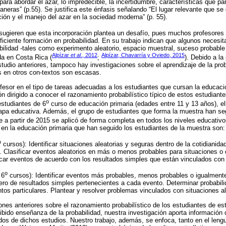
ara abordar el azar, lo impredecible, la incertidumbre, características que pa
aneras” (p.55). Se justifica este énfasis señalando “El lugar relevante que se
ción y el manejo del azar en la sociedad moderna” (p. 55).
 sugieren que esta incorporación plantea un desafío, pues muchos profesores
uficiente formación en probabilidad. En su trabajo indican que algunos necesi
ilidad -tales como experimento aleatorio, espacio muestral, suceso probable
Alpízar
et al
., 2012
Alpízar, Chavarría y Oviedo, 2015
da en Costa Rica (
;
). Debido a la
tudio anteriores, tampoco hay investigaciones sobre el aprendizaje de la prob
s en otros con-textos son escasas.
rofesor en el tipo de tareas adecuadas a los estudiantes que cursan la educac
n dirigido a conocer el razonamiento probabilístico típico de estos estudiant
o
estudiantes de 6
curso de educación primaria (edades entre 11 y 13 años), el
apa educativa. Además, el grupo de estudiantes que forma la muestra han seg
ue a partir de 2015 se aplicó de forma completa en todos los niveles educativo
 en la educación primaria que han seguido los estudiantes de la muestra son:
o
cursos): Identificar situaciones aleatorias y seguras dentro de la cotidianid
. Clasificar eventos aleatorios en más o menos probables para situaciones o
ficar eventos de acuerdo con los resultados simples que están vinculados con e
o
 6
cursos): Identificar eventos más probables, menos probables o igualment
ro de resultados simples pertenecientes a cada evento. Determinar probabil
tos particulares. Plantear y resolver problemas vinculados con situaciones ale
ones anteriores sobre el razonamiento probabilístico de los estudiantes de es
ibido enseñanza de la probabilidad, nuestra investigación aporta información 
os de dichos estudios. Nuestro trabajo, además, se enfoca, tanto en el lengu