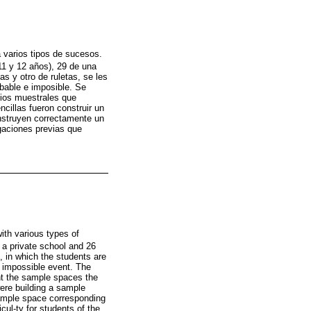
a varios tipos de sucesos.
11 y 12 años), 29 de una
s y otro de ruletas, se les
obable e imposible. Se
cios muestrales que
cillas fueron construir un
nstruyen correctamente un
gaciones previas que
ith various types of
 a private school and 26
, in which the students are
d impossible event. The
nt the sample spaces the
ere building a sample
sample space corresponding
cul-ty for students of the