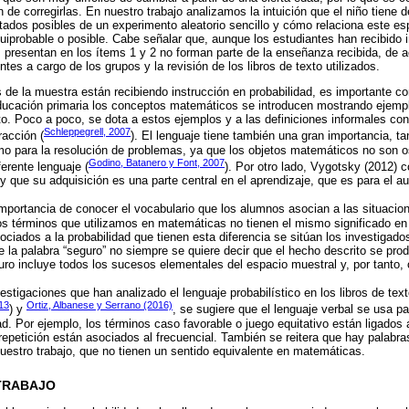
 de corregirlas. En nuestro trabajo analizamos la intuición que el niño tiene 
ultados posibles de un experimento aleatorio sencillo y cómo relaciona este e
uiprobable o posible. Cabe señalar que, aunque los estudiantes han recibido i
es presentan en los ítems 1 y 2 no forman parte de la enseñanza recibida, de 
tes a cargo de los grupos y la revisión de los libros de texto utilizados.
 de la muestra están recibiendo instrucción en probabilidad, es importante co
 educación primaria los conceptos matemáticos se introducen mostrando ejemplo
to. Poco a poco, se dota a estos ejemplos y a las definiciones informales con
Schleppegrell, 2007
acción (
). El lenguaje tiene también una gran importancia, t
o para la resolución de problemas, ya que los objetos matemáticos no son o
Godino, Batanero y Font, 2007
erente lenguaje (
). Por otro lado, Vygotsky (2012) c
 que su adquisición es una parte central en el aprendizaje, que es para el au
importancia de conocer el vocabulario que los alumnos asocian a las situacion
os términos que utilizamos en matemáticas no tienen el mismo significado en 
ociados a la probabilidad que tienen esta diferencia se sitúan los investigado
 la palabra “seguro” no siempre se quiere decir que el hecho descrito se prod
uro incluye todos los sucesos elementales del espacio muestral y, por tanto,
estigaciones que han analizado el lenguaje probabilístico en los libros de tex
13
Ortiz, Albanese y Serrano (2016)
) y
, se sugiere que el lenguaje verbal se usa pa
ad. Por ejemplo, los términos caso favorable o juego equitativo están ligados a
epetición están asociados al frecuencial. También se reitera que hay palabras
nuestro trabajo, que no tienen un sentido equivalente en matemáticas.
TRABAJO