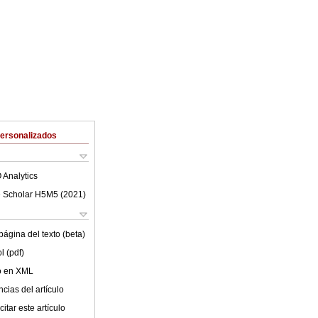
Personalizados
 Analytics
 Scholar H5M5 (
2021
)
ágina del texto (beta)
l (pdf)
lo en XML
cias del artículo
itar este artículo