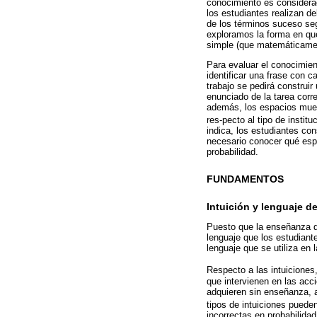
conocimiento es considerad
los estudiantes realizan d
de los términos suceso se
exploramos la forma en que
simple (que matemáticamen
Para evaluar el conocimien
identificar una frase con 
trabajo se pedirá construi
enunciado de la tarea cor
además, los espacios muest
res-pecto al tipo de insti
indica, los estudiantes co
necesario conocer qué esp
probabilidad.
FUNDAMENTOS
Intuición y lenguaje de
Puesto que la enseñanza de
lenguaje que los estudiant
lenguaje que se utiliza en 
Respecto a las intuiciones
que intervienen en las acci
adquieren sin enseñanza, a
tipos de intuiciones pueden
incorrectas en probabilidad