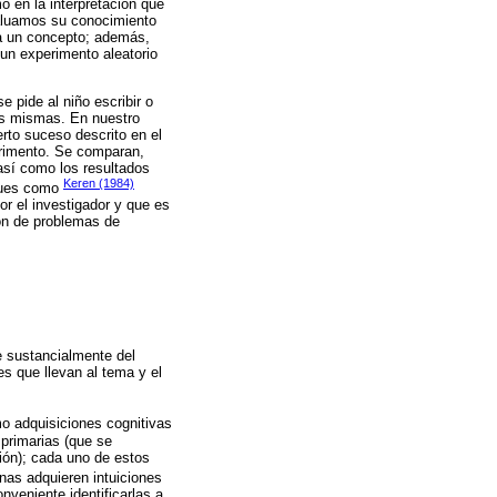
o en la interpretación que
valuamos su conocimiento
 a un concepto; además,
un experimento aleatorio
 pide al niño escribir o
las mismas. En nuestro
rto suceso descrito en el
erimento. Se comparan,
así como los resultados
Keren (1984)
 pues como
r el investigador y que es
ón de problemas de
e sustancialmente del
es que llevan al tema y el
mo adquisiciones cognitivas
 primarias (que se
ción); cada uno de estos
nas adquieren intuiciones
nveniente identificarlas a