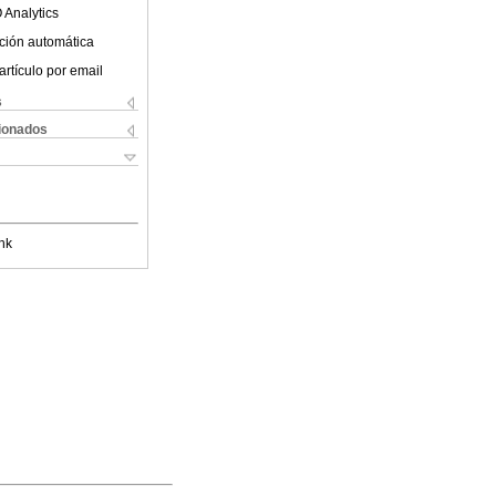
 Analytics
ción automática
artículo por email
s
cionados
nk