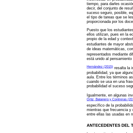
tiempo, para darles ocasión
decir, del conjunto de res
suceso seguro, posible, eq
el tipo de tareas que se l
proporcionada por los docen
Puesto que los estudiantes
ellos utilizan, pues en la
propio de la edad y contex
estudiantes de mayor abstr
de ideas matemáticas, com
representados mediante dif
está unido al pensamiento y
Hernández (2015)
resalta la 
probabilidad, ya que algun
aula. Entre los términos as
cuando se usa en una frase
probabilidad el suceso seg
Igualmente, en algunas inv
Ortiz, Batanero y Contreras (20
específico de la probabilid
mientras que frecuencia y r
entre ellas las usadas en 
ANTECEDENTES DEL 