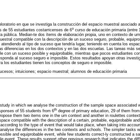
loratorio en que se investiga la construcción del espacio muestral asociado 
o
s de 55 estudiantes costarricenses de 6
curso de educación primaria (entre 
ra pública. Median-te dos ítems de elaboración propia, uno en contexto de urna
muestral compatible con la descripción de un suceso seguro, probable, equipr
 atendiendo al tipo de suceso que tendría lugar, teniendo en cuenta los espa
as diferencias en los dos contextos y en las dos escuelas. Las tareas más sen
le con un suceso posible y equiprobable, mientras que pocos estudiantes co
esponda al suceso seguro e imposible. Estos resultados apoyan otras investi
ara los estudiantes tienen los conceptos de seguro e imposible.
sucesos; intuiciones; espacio muestral; alumnos de educación primaria
study in which we analyse the construction of the sample space associated w
th
sponses of 55 students from 6
degree of primary education, 29 of them from
ropose them two items one in the urn context and another in roulettes context
space compatible with the description of a certain, probable, equiprobable an
according to the type of event that would take place, when taking into accou
 analyse the differences in the two contexts and schools. The simpler tasks w
ssible and equiprobable event, while few students correct-ly constructed a 
le event. These results support other previous research that indicates the diffi