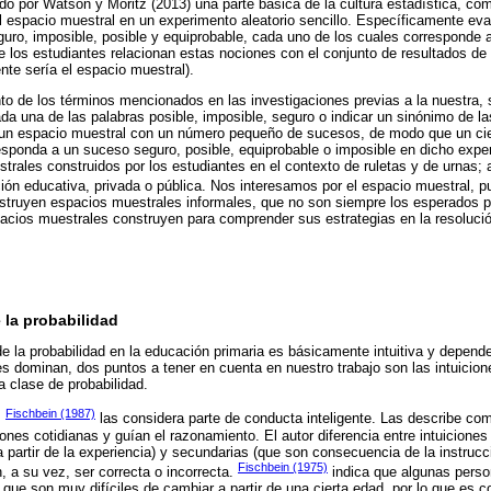
o por Watson y Moritz (2013) una parte básica de la cultura estadística, com
el espacio muestral en un experimento aleatorio sencillo. Específicamente e
guro, imposible, posible y equiprobable, cada uno de los cuales corresponde
 los estudiantes relacionan estas nociones con el conjunto de resultados de 
te sería el espacio muestral).
to de los términos mencionados en las investigaciones previas a la nuestra, se
cada una de las palabras posible, imposible, seguro o indicar un sinónimo de 
r un espacio muestral con un número pequeño de sucesos, de modo que un cie
responda a un suceso seguro, posible, equiprobable o imposible en dicho exp
rales construidos por los estudiantes en el contexto de ruletas y de urnas; 
tución educativa, privada o pública. Nos interesamos por el espacio muestral,
nstruyen espacios muestrales informales, que no son siempre los esperados po
acios muestrales construyen para comprender sus estrategias en la resoluci
 la probabilidad
 la probabilidad en la educación primaria es básicamente intuitiva y depend
es dominan, dos puntos a tener en cuenta en nuestro trabajo son las intuicion
la clase de probabilidad.
Fischbein (1987)
,
las considera parte de conducta inteligente. Las describe co
ones cotidianas y guían el razonamiento. El autor diferencia entre intuiciones
 partir de la experiencia) y secundarias (que son consecuencia de la instruc
Fischbein (1975)
, a su vez, ser correcta o incorrecta.
indica que algunas perso
 que son muy difíciles de cambiar a partir de una cierta edad, por lo que es co