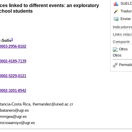
SciELO
es linked to different events: an exploratory
school students
Traduc
Enviar 
Indicadore
Links rela
1
-Solís
Compartir
-0003-2956-8102
Otros
Otros
-0002-4189-7139
Permali
-0002-5229-0121
-0002-3201-8542
stancia-Costa Rica, lhernandez@uned.ac.cr
 batanero@ugr.es
, mmgea@ugr.es
rocioaarroyo@ugr.es