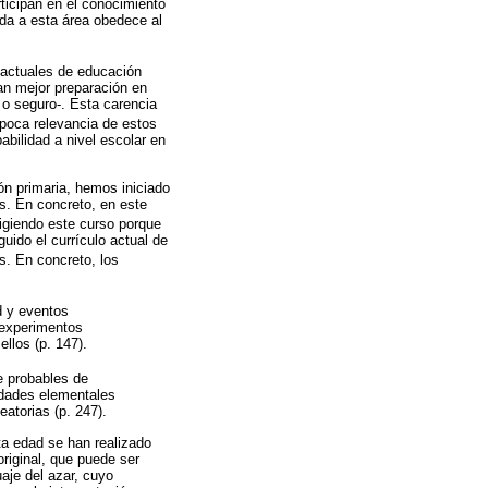
rticipan en el conocimiento
 da a esta área obedece al
 actuales de educación
tan mejor preparación en
 o seguro-. Esta carencia
 poca relevancia de estos
abilidad a nivel escolar en
ión primaria, hemos iniciado
es. En concreto, en este
igiendo este curso porque
uido el currículo actual de
s. En concreto, los
ad y eventos
 experimentos
llos (p. 147).
e probables de
idades elementales
atorias (p. 247).
ta edad se han realizado
original, que puede ser
aje del azar, cuyo