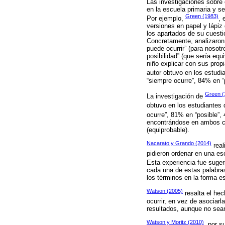
Las investigaciones sobre 
en la escuela primaria y 
Green (1983)
Por ejemplo,
, 
versiones en papel y lápiz
los apartados de su cuestio
Concretamente, analizaron 
puede ocurrir” (para nosotr
posibilidad” (que sería equ
niño explicar con sus propi
autor obtuvo en los estudi
“siempre ocurre”, 84% en “p
Green (
La investigación de
obtuvo en los estudiantes 
ocurre”, 81% en “posible”,
encontrándose en ambos cas
(equiprobable).
Nacarato y Grando (2014)
real
pidieron ordenar en una es
Esta experiencia fue suger
cada una de estas palabras
los términos en la forma e
Watson (2005)
resalta el hec
ocurrir, en vez de asociar
resultados, aunque no sean
Watson y Moritz (2010)
, por s