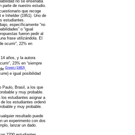
obabilidad no se enseñaba
 parte de nuestro estudio.
 cuestionario que recoge
t e Inhelder (1951). Uno de
os estudiantes.
abajo, específicamente “no
abilidades” o “igual
propuestas fueron pedir al
na frase utilizándola. El
e ocurrir”, 22% en
14 años, y la autora
currir”, 23% en “siempre
Green (1983)
 de
,
re) e igual posibilidad
Paulo, Brasil, a los que
 probable y muy probable.
 los estudiantes asignar a
 de los estudiantes ordenó
probable y muy probable.
cualquier resultado puede
con un experimento con dos
mplo, lanzar un dado.
 con 2700 estudiantes