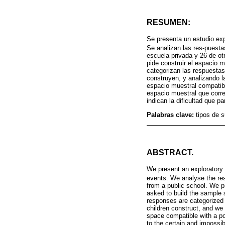
RESUMEN:
Se presenta un estudio exp
Se analizan las res-puesta
escuela privada y 26 de ot
pide construir el espacio 
categorizan las respuestas
construyen, y analizando l
espacio muestral compatib
espacio muestral que corr
indican la dificultad que p
Palabras clave:
tipos de 
ABSTRACT.
We present an exploratory 
events. We analyse the re
from a public school. We p
asked to build the sample 
responses are categorized 
children construct, and we
space compatible with a po
to the certain and impossib