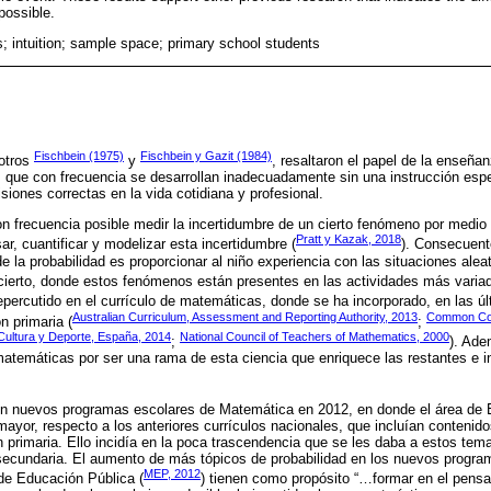
possible.
s; intuition; sample space; primary school students
Fischbein (1975)
Fischbein y Gazit (1984)
otros
y
, resaltaron el papel de la enseña
d, que con frecuencia se desarrollan inadecuadamente sin una instrucción esp
siones correctas en la vida cotidiana y profesional.
n frecuencia posible medir la incertidumbre de un cierto fenómeno por medio 
Pratt y Kazak, 2018
r, cuantificar y modelizar esta incertidumbre (
). Consecuent
e la probabilidad es proporcionar al niño experiencia con las situaciones alea
ierto, donde estos fenómenos están presentes en las actividades más variad
epercutido en el currículo de matemáticas, donde se ha incorporado, en las ú
Australian Curriculum, Assessment and Reporting Authority, 2013
Common Core
n primaria (
;
 Cultura y Deporte, España, 2014
National Council of Teachers of Mathematics, 2000
;
). Ade
 matemáticas por ser una rama de esta ciencia que enriquece las restantes e i
n nuevos programas escolares de Matemática en 2012, en donde el área de E
mayor, respecto a los anteriores currículos nacionales, que incluían contenid
primaria. Ello incidía en la poca trascendencia que se les daba a estos te
secundaria. El aumento de más tópicos de probabilidad en los nuevos progra
MEP, 2012
de Educación Pública (
) tienen como propósito “…formar en el pensam