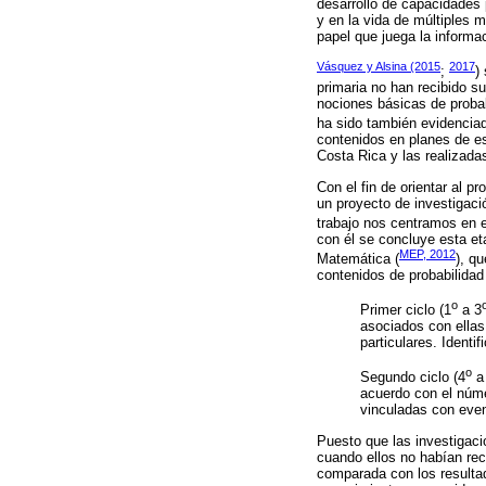
desarrollo de capacidades p
y en la vida de múltiples m
papel que juega la informa
Vásquez y Alsina (2015
2017
;
)
primaria no han recibido s
nociones básicas de probab
ha sido también evidencia
contenidos en planes de es
Costa Rica y las realizada
Con el fin de orientar al p
un proyecto de investigació
trabajo nos centramos en 
con él se concluye esta et
MEP, 2012
Matemática (
), q
contenidos de probabilidad
o
Primer ciclo (1
a 3
asociados con ellas
particulares. Identi
o
Segundo ciclo (4
a
acuerdo con el núme
vinculadas con even
Puesto que las investigaci
cuando ellos no habían rec
comparada con los resultad