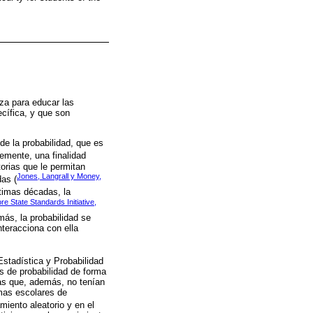
nza para educar las
ecífica, y que son
de la probabilidad, que es
emente, una finalidad
torias que le permitan
Jones, Langrall y Money,
as (
ltimas décadas, la
 State Standards Initiative,
más, la probabilidad se
nteracciona con ella
stadística y Probabilidad
os de probabilidad de forma
mas que, además, no tenían
mas escolares de
iento aleatorio y en el