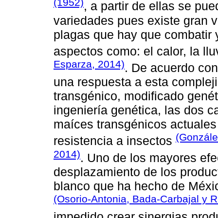
(1952)
, a partir de ellas se pu
variedades pues existe gran va
plagas que hay que combatir 
aspectos como: el calor, la l
Esparza, 2014)
. De acuerdo co
una respuesta a esta compleji
transgénico, modificado gené
ingeniería genética, las dos 
maíces transgénicos actuales s
(Gonzále
resistencia a insectos
2014)
. Uno de los mayores efe
desplazamiento de los produc
blanco que ha hecho de Méxic
(Osorio-Antonia, Bada-Carbajal y R
impedido crear sinergias produ