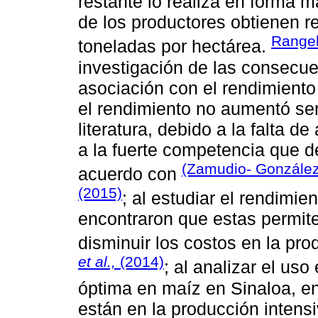
restante lo realiza en forma 
de los productores obtienen r
Rangel
toneladas por hectárea.
investigación de las consecuen
asociación con el rendimient
el rendimiento no aumentó sen
literatura, debido a la falta 
a la fuerte competencia que d
(Zamudio- González
acuerdo con
(2015)
; al estudiar el rendimi
encontraron que estas permite
disminuir los costos en la pr
et al.,
(2014)
; al analizar el uso
óptima en maíz en Sinaloa, en
están en la producción inten