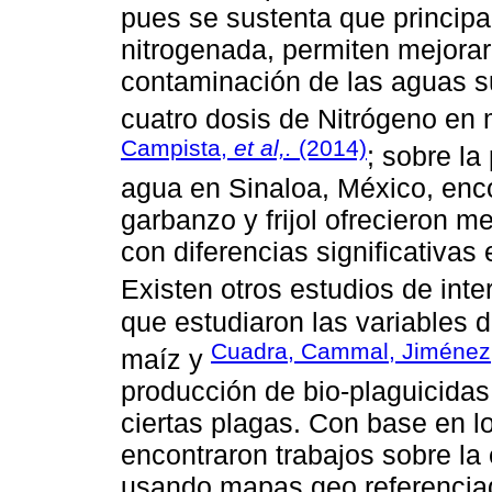
pues se sustenta que principal
nitrogenada, permiten mejorar 
contaminación de las aguas s
cuatro dosis de Nitrógeno en 
Campista,
et al,.
(2014)
; sobre la
agua en Sinaloa, México, enco
garbanzo y frijol ofrecieron 
con diferencias significativa
Existen otros estudios de int
que estudiaron las variables 
Cuadra, Cammal, Jiménez
maíz y
producción de bio-plaguicidas
ciertas plagas. Con base en lo
encontraron trabajos sobre la
usando mapas geo referencia