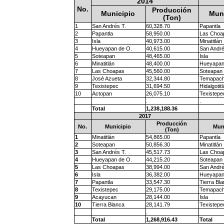
2014
No.
Producción
Municipio
Muni
(Ton)
1
San Andrés T.
60,328.70
Papantla
2
Papantla
58,950.00
Las Choa
3
Isla
40,973.00
Minatitlán
4
Hueyapan de O.
40,615.00
San André
5
Soteapan
48,465.00
Isla
6
Minatitlán
48,400.00
Hueyapan
7
Las Choapas
45,560.00
Soteapan
8
José Azueta
32,344.80
Temapac
9
Texistepec
31,694.50
Hidalgotitl
10
Actopan
26,075.10
Texistepe
.
.
Total
1,238,188.36
2017
Producción
No.
Municipio
Mun
(Ton)
1
Minatitlán
54,865.00
Papantla
2
Soteapan
50,856.30
Minatitlán
3
San Andrés T.
45,517.73
Las Choa
4
Hueyapan de O.
44,215.20
Soteapan
5
Las Choapas
38,994.00
San André
6
Isla
36,382.00
Hueyapan
7
Papantla
33,547.30
Tierra Bl
8
Texistepec
29,175.00
Temapac
9
Acayucan
28,144.00
Isla
10
Tierra Blanca
28,141.79
Texistepe
.
Total
1,268,916.43
Total