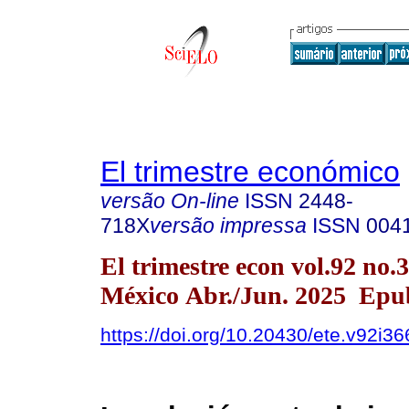
El trimestre económico
versão On-line
ISSN
2448-
718X
versão impressa
ISSN
004
El trimestre econ vol.92 no
México Abr./Jun. 2025 Epu
https://doi.org/10.20430/ete.v92i3