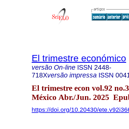
El trimestre económico
versão On-line
ISSN
2448-
718X
versão impressa
ISSN
004
El trimestre econ vol.92 no
México Abr./Jun. 2025 Epu
https://doi.org/10.20430/ete.v92i3