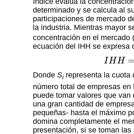
índice evalúa la concentraci
determinado y se calcula al s
participaciones de mercado d
la industria. Mientras mayor s
concentración en el mercado 
ecuación del IHH se expresa
I
H
H
I
H
H
=
∑
i
=
1
n
S
i
2
Donde
S
representa la cuota
i
número total de empresas en la
puede tomar valores que van 
una gran cantidad de empres
pequeñas- hasta el máximo p
domina completamente el mer
presentación, si se toman la