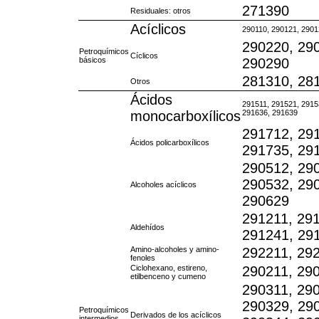
271390
Residuales: otros
Acíclicos
290110, 290121, 2901
290220, 29
Petroquímicos
Cíclicos
básicos
290290
281310, 28
Otros
Ácidos
291511, 291521, 2915
monocarboxílicos
291636, 291639
291712, 29
Ácidos policarboxílicos
291735, 29
290512, 29
290532, 29
Alcoholes acíclicos
290629
291211, 291
Aldehídos
291241, 29
Amino-alcoholes y amino-
292211, 29
fenoles
Ciclohexano, estireno,
290211, 29
etilbenceno y cumeno
290311, 290
290329, 29
Petroquímicos
Derivados de los acíclicos
intermedios