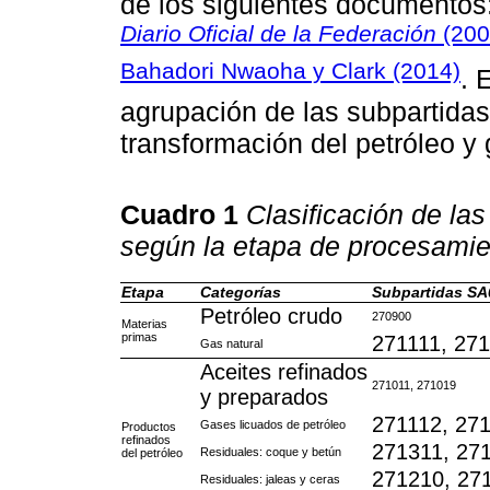
de los siguientes documentos
Diario Oficial de la Federación
(200
Bahadori Nwaoha y Clark (2014)
. 
agrupación de las subpartida
transformación del petróleo y 
Cuadro 1
Clasificación de la
según la etapa de procesamie
Etapa
Categorías
Subpartidas SA
Petróleo crudo
270900
Materias
primas
271111, 27
Gas natural
Aceites refinados
271011, 271019
y preparados
271112, 271
Gases licuados de petróleo
Productos
refinados
271311, 27
Residuales: coque y betún
del petróleo
271210, 27
Residuales: jaleas y ceras