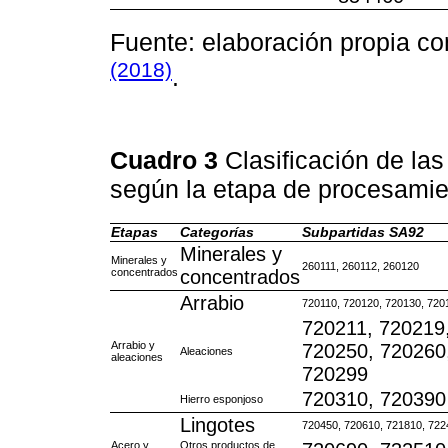
Fuente: elaboración propia c
(2018)
.
Cuadro 3
Clasificación de la
según la etapa de procesamie
Etapas
Categorías
Subpartidas SA92
Minerales y
Minerales y
260111, 260112, 260120
concentrados
concentrados
Arrabio
720110, 720120, 720130, 720
720211, 720219
Arrabio y
720250, 720260
Aleaciones
aleaciones
720299
720310, 720390
Hierro esponjoso
Lingotes
720450, 720610, 721810, 722
Acero y
Otros productos de