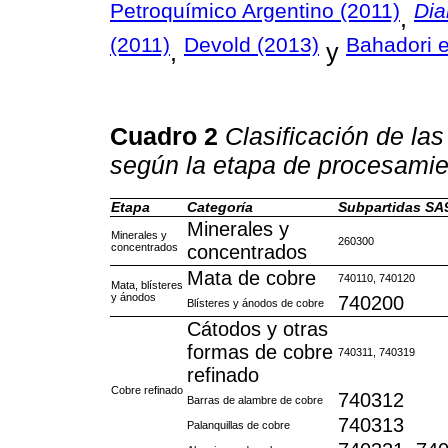
Petroquímico Argentino (2011)
Dia
,
(2011)
Devold (2013)
Bahadori e
,
y
Cuadro 2
Clasificación de la
según la etapa de procesamie
Etapa
Categoría
Subpartidas SA
Minerales y
Minerales y
260300
concentrados
concentrados
Mata de cobre
740110, 740120
Mata, blísteres
y ánodos
740200
Blísteres y ánodos de cobre
Cátodos y otras
formas de cobre
740311, 740319
refinado
Cobre refinado
740312
Barras de alambre de cobre
740313
Palanquillas de cobre