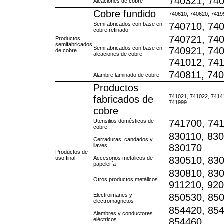
740321, 740
Aleaciones de cobre
Cobre fundido
740610, 740620, 7419
Semifabricados con base en
740710, 740
cobre refinado
740721, 740
Productos
semifabricados
Semifabricados con base en
740921, 740
de cobre
aleaciones de cobre
741012, 741
740811, 740
Alambre laminado de cobre
Productos
741021, 741022, 7414
fabricados de
741999
cobre
Utensilios domésticos de
741700, 74
cobre
830110, 830
Cerraduras, candados y
llaves
830170
Productos de
uso final
Accesorios metálicos de
830510, 830
papelería
830810, 830
Otros productos metálicos
911210, 920
Electroimanes y
850530, 85
electromagnetos
854420, 854
Alambres y conductores
eléctricos
854460