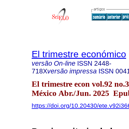
El trimestre económico
versão On-line
ISSN
2448-
718X
versão impressa
ISSN
004
El trimestre econ vol.92 no
México Abr./Jun. 2025 Epu
https://doi.org/10.20430/ete.v92i3