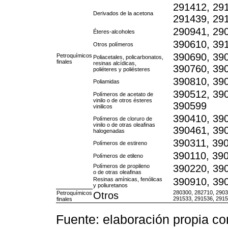
291412, 29
Derivados de la acetona
291439, 29
290941, 29
Éteres-alcoholes
390610, 39
Otros polímeros
390690, 39
Petroquímicos
Poliacetales, policarbonatos,
finales
resinas alcídicas,
390760, 39
poliéteres y poliésteres
390810, 39
Poliamidas
390512, 39
Polímeros de acetato de
vinilo o de otros ésteres
390599
vinilicos
390410, 39
Polímeros de cloruro de
vinilo o de otras oleafinas
390461, 39
halogenadas
390311, 39
Polímeros de estireno
390110, 39
Polímeros de etileno
Polímeros de propileno
390220, 39
o de otras oleafinas
Resinas amínicas, fenólicas
390910, 39
y poliuretanos
280300, 282710, 2903
Petroquímicos
Otros
291533, 291536, 2915
finales
Fuente: elaboración propia c