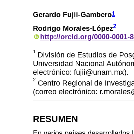
1
Gerardo Fujii-Gambero
2
Rodrigo Morales-López
http://orcid.org/0000-0001-
1
División de Estudios de Pos
Universidad Nacional Autóno
electrónico: fujii@unam.mx).
2
Centro Regional de Investiga
(correo electrónico: r.moral
RESUMEN
En varios países desarrollados