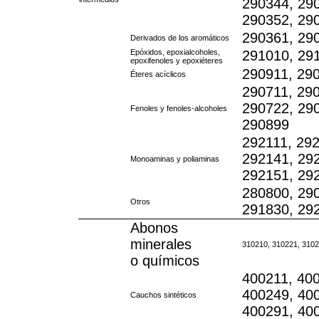
290344, 29
290352, 29
290361, 29
Derivados de los aromáticos
Epóxidos, epoxialcoholes,
291010, 29
epoxifenoles y epoxiéteres
290911, 29
Éteres acíclicos
290711, 290
290722, 290
Fenoles y fenoles-alcoholes
290899
292111, 292
292141, 29
Monoaminas y poliaminas
292151, 29
280800, 290
Otros
291830, 29
Abonos
minerales
310210, 310221, 3102
o químicos
400211, 400
400249, 40
Cauchos sintéticos
400291, 40