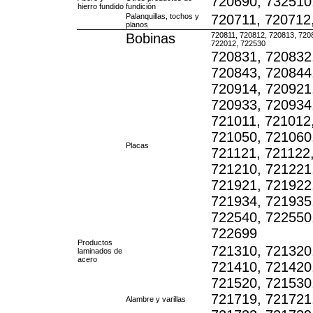
720690, 732510
hierro fundido
fundición
Palanquillas, tochos y
720711, 720712
planos
Bobinas
720811, 720812, 720813, 720
722012, 722530
720831, 720832
720843, 720844
720914, 720921
720933, 720934
721011, 721012
721050, 721060,
Placas
721121, 721122,
721210, 721221
721921, 721922
721934, 721935
722540, 722550
722699
Productos
721310, 721320
laminados de
acero
721410, 721420
721520, 721530
721719, 721721
Alambre y varillas