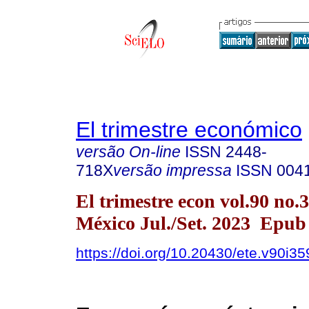
El trimestre económico
versão On-line
ISSN
2448-
718X
versão impressa
ISSN
004
El trimestre econ vol.90 no
México Jul./Set. 2023 Epub
https://doi.org/10.20430/ete.v90i3