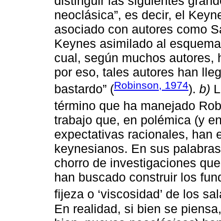
distinguir las siguientes gran
neoclásica”, es decir, el Keyn
asociado con autores como Sa
Keynes asimilado al esquema n
cual, según muchos autores, h
por eso, tales autores han ll
Robinson, 1974
bastardo” (
).
b)
L
término que ha manejado Rob
trabajo que, en polémica (y en
expectativas racionales, han
keynesianos. En sus palabras
chorro de investigaciones que 
han buscado construir los fu
fijeza o ‘viscosidad’ de los sal
En realidad, si bien se piensa