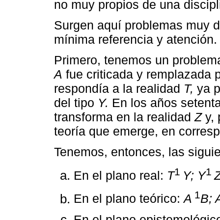
no muy propios de una discipl
Surgen aquí problemas muy d
mínima referencia y atención.
Primero, tenemos un problema l
A
fue criticada y remplazada p
respondía a la realidad
T,
ya pr
del tipo
Y.
En los años setenta
transforma en la realidad
Z
y, 
teoría que emerge, en corre
Tenemos, entonces, las siguie
1
1
En el plano real:
T
Y; Y
Z
1
En el plano teórico:
A
B; 
En el plano epistemológic