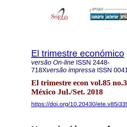
El trimestre económico
versão On-line
ISSN
2448-
718X
versão impressa
ISSN
004
El trimestre econ vol.85 no
México Jul./Set. 2018
https://doi.org/10.20430/ete.v85i3