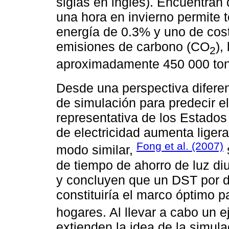
siglas en inglés). Encuentran 
una hora en invierno permite 
energía de 0.3% y uno de cos
emisiones de carbono (CO
),
2
aproximadamente 450 000 ton
Desde una perspectiva difere
de simulación para predecir e
representativa de los Estado
de electricidad aumenta lige
Fong et al. (2007)
modo similar,
de tiempo de ahorro de luz di
y concluyen que un DST por do
constituiría el marco óptimo 
hogares. Al llevar a cabo un ej
extienden la idea de la simula