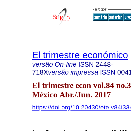
El trimestre económico
versão On-line
ISSN
2448-
718X
versão impressa
ISSN
004
El trimestre econ vol.84 no
México Abr./Jun. 2017
https://doi.org/10.20430/ete.v84i3