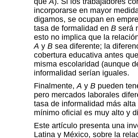
que
A
). Si los trabajadores c
incorporarse en mayor medida
digamos, se ocupan en empre
tasa de formalidad en
B
será 
esto no implica que la relació
A
y
B
sea diferente; la difere
cobertura educativa antes qu
misma escolaridad (aunque de
informalidad serían iguales.
Finalmente,
A
y
B
pueden tene
pero mercados laborales dife
tasa de informalidad más alt
mínimo oficial es muy alto y di
Este artículo presenta una in
Latina y México, sobre la rela