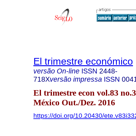
El trimestre económico
versão On-line
ISSN
2448-
718X
versão impressa
ISSN
004
El trimestre econ vol.83 no
México Out./Dez. 2016
https://doi.org/10.20430/ete.v83i3