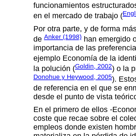
funcionamientos estructurado
Engl
en el mercado de trabajo (
Por otra parte, y de forma más
Anker (1998)
de
han emergido ot
importancia de las preferenci
ejemplo Economía de la ident
Goldin, 2002
la polución (
) o la 
Donohue y Heywood, 2005
). Esto
de referencia en el que se enm
desde el punto de vista teóric
En el primero de ellos -Econom
coste que recae sobre el col
empleos donde existen hombre
materializa en la pérdida de i