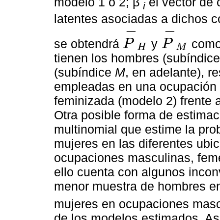
modelo 1 o 2; β
el vector de 
i
latentes asociadas a dichos co
−
−
se obtendrá
y
como 
P
P
H
M
P
-
H
P
-
M
tienen los hombres (subíndice
(subíndice
M
, en adelante), 
empleadas en una ocupación 
feminizada (modelo 2) frente 
Otra posible forma de estimaci
multinomial que estime la pro
mujeres en las diferentes ubi
ocupaciones masculinas, feme
ello cuenta con algunos incon
menor muestra de hombres en
mujeres en ocupaciones masc
de los modelos estimados. As