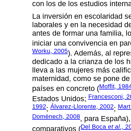
con los de los estudios intern
La inversión en escolaridad s
laborales y en la necesidad de
antes de formar una familia, l
iniciar una convivencia en par
Worku, 2005
). Además, al repre
dedicado a la crianza de los h
lleva a las mujeres más califi
maternidad, como se pone de 
Moffit, 198
países en concreto (
Francesconi, 
Estados Unidos;
1992
Álvarez-Llorente, 2002
Mart
;
;
Domènech, 2008
, para España),
Del Boca
et al.,
2
comparativos (