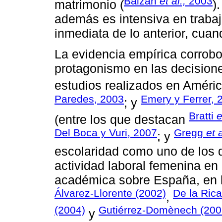
Baizán
et al.,
2003
matrimonio (
)
además es intensiva en traba
inmediata de lo anterior, cua
La evidencia empírica corrobo
protagonismo en las decisione
estudios realizados en Améric
Paredes, 2003
Emery y Ferrer, 
; y
Bratti
e
(entre los que destacan
Del Boca y Vuri, 2007
Gregg
et a
; y
escolaridad como uno de los 
actividad laboral femenina en 
académica sobre España, en l
Álvarez-Llorente (2002)
De la Rica
,
(2004)
Gutiérrez-Domènech (200
y