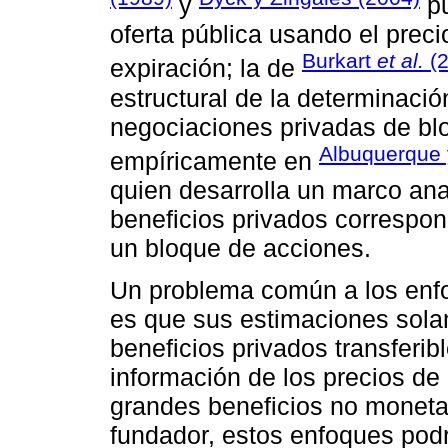
y
pu
oferta pública usando el prec
Burkart
et al.
(2
expiración; la de
estructural de la determinació
negociaciones privadas de blo
Albuquerque 
empíricamente en
quien desarrolla un marco anal
beneficios privados correspo
un bloque de acciones.
Un problema común a los enf
es que sus estimaciones solam
beneficios privados transferi
información de los precios de 
grandes beneficios no monetari
fundador, estos enfoques podr