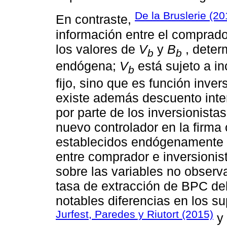
De la Bruslerie (20
En contraste,
información entre el comprado
los valores de
V
y
B
, deter
b
b
endógena;
V
está sujeto a i
b
fijo, sino que es función inve
existe además descuento inte
por parte de los inversionista
nuevo controlador en la firma o
establecidos endógenamente d
entre comprador e inversioni
sobre las variables no observa
tasa de extracción de BPC del
notables diferencias en los su
Jurfest, Paredes y Riutort (2015)
y