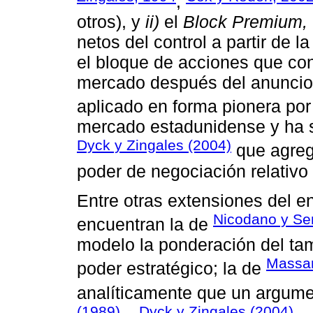
;
otros), y
ii)
el
Block Premium,
netos del control a partir de l
el bloque de acciones que conf
mercado después del anuncio d
aplicado en forma pionera po
mercado estadunidense y ha s
Dyck y Zingales (2004)
que agreg
poder de negociación relativo
Entre otras extensiones del e
Nicodano y Se
encuentran la de
modelo la ponderación del ta
Massa
poder estratégico; la de
analíticamente que un argume
(1989)
Dyck y Zingales (2004)