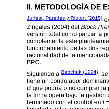
II. METODOLOGÍA DE 
Jurfest, Paredes y Riutort (2015)
ex
Zingales (2004) del
Block Pr
versión total como parcial a pr
complementa este planteamien
funcionamiento de las dos regl
racionalidad de la mencionad
BPC.
Bebchuk (1994)
Siguiendo a
, s
tiene un controlador dominan
B
que podría o no comprar la 
la firma opera bajo la gestión
terminado con el control en
t
=
liquidada, y los recursos son d