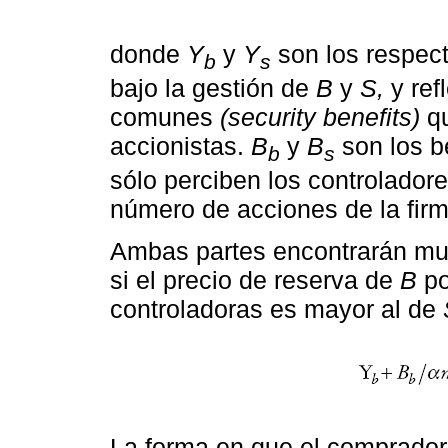
donde
Y
y
Y
son los respec
b
s
bajo la gestión de
B
y
S,
y ref
comunes
(security benefits)
qu
accionistas.
B
y
B
son los b
b
s
sólo perciben los controlador
número de acciones de la firm
Ambas partes encontrarán mut
si el precio de reserva de
B
po
controladoras es mayor al de
La forma en que el comprado