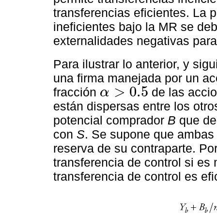
transferencias eficientes. La 
ineficientes bajo la MR se deb
externalidades negativas para
Para ilustrar lo anterior, y si
una firma manejada por un ac
>
0.5
fracción
de las accio
α
α
>
0.5
están dispersas entre los otr
potencial comprador
B
que des
con
S
. Se supone que ambas 
reserva de su contraparte. Po
transferencia de control si e
transferencia de control es efic