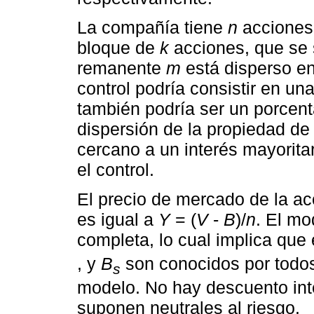
La compañía tiene
n
acciones,
bloque de
k
acciones, que se s
remanente
m
está disperso ent
control podría consistir en u
también podría ser un porcen
dispersión de la propiedad de
cercano a un interés mayoritar
el control.
El precio de mercado de la ac
es igual a
Y
= (
V
-
B
)/
n
. El m
completa, lo cual implica que
, y
B
son conocidos por todos
s
modelo. No hay descuento int
suponen neutrales al riesgo.