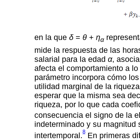
en la que
δ
=
θ
+
η
represent
α
mide la respuesta de las hora
salarial para la edad
α
, asoci
afecta el comportamiento a lo 
parámetro incorpora cómo los 
utilidad marginal de la riqueza
esperar que la misma sea decr
riqueza, por lo que cada coef
consecuencia el signo de la 
indeterminado y su magnitud s
8
intertemporal.
En primeras dif