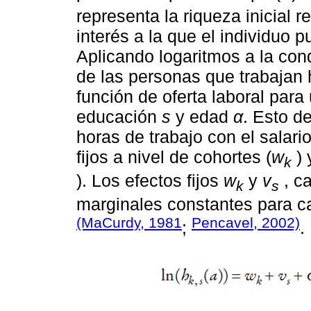
representa la riqueza inicial r
interés a la que el individuo 
Aplicando logaritmos a la con
de las personas que trabajan 
función de oferta laboral par
educación
s
y edad
α
. Esto d
horas de trabajo con el salario
fijos a nivel de cohortes (
w
) 
k
). Los efectos fijos
w
y
v
, c
k
s
marginales constantes para ca
(MaCurdy, 1981
Pencavel, 2002)
;
.