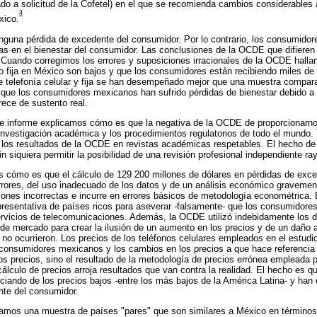
ado a solicitud de la Cofetel) en el que se recomienda cambios considerables a
4
xico.
nguna pérdida de excedente del consumidor. Por lo contrario, los consumido
as en el bienestar del consumidor. Las conclusiones de la OCDE que difieren
 Cuando corregimos los errores y suposiciones irracionales de la OCDE halla
mo fija en México son bajos y que los consumidores están recibiendo miles de
e telefonía celular y fija se han desempeñado mejor que una muestra compar
que los consumidores mexicanos han sufrido pérdidas de bienestar debido a 
ece de sustento real.
te informe explicamos cómo es que la negativa de la OCDE de proporcionarno
investigación académica y los procedimientos regulatorios de todo el mundo.
de los resultados de la OCDE en revistas académicas respetables. El hecho 
n siquiera permitir la posibilidad de una revisión profesional independiente ray
os cómo es que el cálculo de 129 200 millones de dólares en pérdidas de exc
rrores, del uso inadecuado de los datos y de un análisis económico gravement
nes incorrectas e incurre en errores básicos de metodología econométrica. 
resentativa de países ricos para aseverar -falsamente- que los consumidor
rvicios de telecomunicaciones. Además, la OCDE utilizó indebidamente los d
de mercado para crear la ilusión de un aumento en los precios y de un daño
no ocurrieron. Los precios de los teléfonos celulares empleados en el estudi
s consumidores mexicanos y los cambios en los precios a que hace referencia
os precios, sino el resultado de la metodología de precios errónea empleada
álculo de precios arroja resultados que van contra la realidad. El hecho es 
iando de los precios bajos -entre los más bajos de la América Latina- y ha
ente del consumidor.
onamos una muestra de países "pares" que son similares a México en término