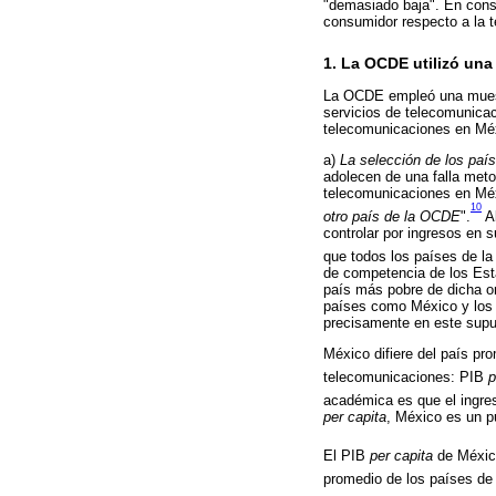
"demasiado baja". En cons
consumidor respecto a la te
1. La OCDE utilizó una
La OCDE empleó una muest
servicios de telecomunica
telecomunicaciones en Méx
a)
La selección de los país
adolecen de una falla met
telecomunicaciones en Méx
10
otro país de la OCDE
".
Al
controlar por ingresos en 
que todos los países de l
de competencia de los Est
país más pobre de dicha o
países como México y los 
precisamente en este supu
México difiere del país pr
telecomunicaciones: PIB
p
académica es que el ingres
per capita
, México es un p
El PIB
per capita
de México
promedio de los países de