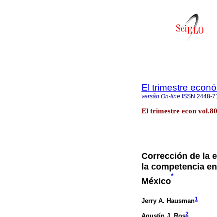
El trimestre econ
versão On-line
ISSN
2448-7
El trimestre econ vol.8
Corrección de la 
la competencia en
*
México
1
Jerry A. Hausman
2
Agustín J. Ros