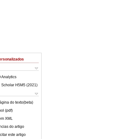
ersonalizados
 Analytics
 Scholar H5M5 (
2021
)
ágina do texto(beta)
ol (pdf)
 em XML
cias do artigo
itar este artigo