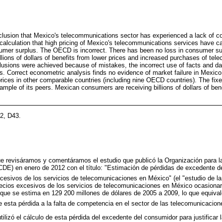
lusion that Mexico's telecommunications sector has experienced a lack of 
 calculation that high pricing of Mexico's telecommunications services have 
sumer surplus. The OECD is incorrect. There has been no loss in consumer su
llions of dollars of benefits from lower prices and increased purchases of te
sions were achieved because of mistakes, the incorrect use of facts and dat
s. Correct econometric analysis finds no evidence of market failure in Mexico
prices in other comparable countries (including nine OECD countries). The fixe
mple of its peers. Mexican consumers are receiving billions of dollars of ben
2, D43.
e revisáramos y comentáramos el estudio que publicó la Organización para l
DE) en enero de 2012 con el título: "Estimación de pérdidas de excedente 
xcesivos de los servicios de telecomunicaciones en México" (el "estudio de l
cios excesivos de los servicios de telecomunicaciones en México ocasionar
que se estima en 129 200 millones de dólares de 2005 a 2009, lo que equival
esta pérdida a la falta de competencia en el sector de las telecomunicacio
lizó el cálculo de esta pérdida del excedente del consumidor para justificar l