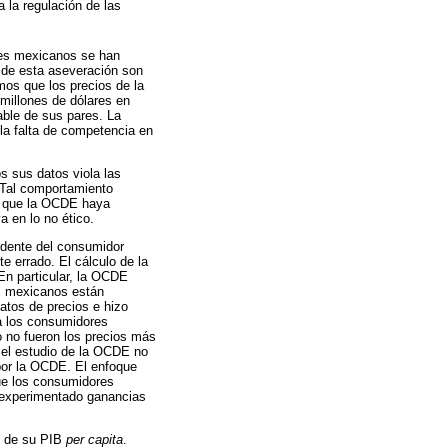
 la regulación de las
res mexicanos se han
 de esta aseveración son
mos que los precios de la
 millones de dólares en
able de sus pares. La
la falta de competencia en
s sus datos viola las
 Tal comportamiento
de que la OCDE haya
a en lo no ético.
edente del consumidor
e errado. El cálculo de la
En particular, la OCDE
es mexicanos están
atos de precios e hizo
 a los consumidores
o no fueron los precios más
 el estudio de la OCDE no
 por la OCDE. El enfoque
que los consumidores
n experimentado ganancias
s de su PIB
per capita
.