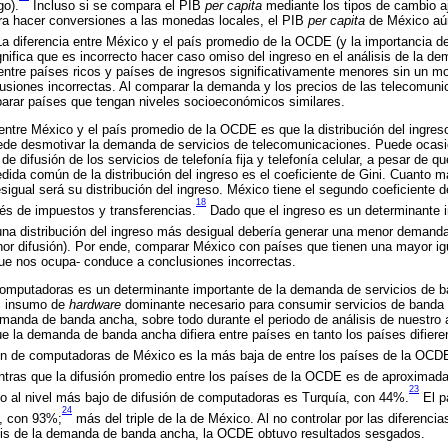
go).
Incluso si se compara el PIB
per capita
mediante los tipos de cambio aj
ara hacer conversiones a las monedas locales, el PIB
per capita
de México aún
a diferencia entre México y el país promedio de la OCDE (y la importancia d
nifica que es incorrecto hacer caso omiso del ingreso en el análisis de la d
ntre países ricos y países de ingresos significativamente menores sin un m
siones incorrectas. Al comparar la demanda y los precios de las telecomuni
arar países que tengan niveles socioeconómicos similares.
 entre México y el país promedio de la OCDE es que la distribución del ingr
de desmotivar la demanda de servicios de telecomunicaciones. Puede ocasio
de difusión de los servicios de telefonía fija y telefonía celular, a pesar de 
dida común de la distribución del ingreso es el coeficiente de Gini. Cuanto má
sigual será su distribución del ingreso. México tiene el segundo coeficiente d
18
s de impuestos y transferencias.
Dado que el ingreso es un determinante 
na distribución del ingreso más desigual debería generar una menor demanda
or difusión). Por ende, comparar México con países que tienen una mayor ig
ue nos ocupa- conduce a conclusiones incorrectas.
e computadoras es un determinante importante de la demanda de servicios de 
l insumo de
hardware
dominante necesario para consumir servicios de banda a
emanda de banda ancha, sobre todo durante el periodo de análisis de nuestro ar
la demanda de banda ancha difiera entre países en tanto los países difieren
ón de computadoras de México es la más baja de entre los países de la OC
tras que la difusión promedio entre los países de la OCDE es de aproxima
23
to al nivel más bajo de difusión de computadoras es Turquía, con 44%.
El p
24
a, con 93%;
más del triple de la de México. Al no controlar por las diferencia
sis de la demanda de banda ancha, la OCDE obtuvo resultados sesgados.