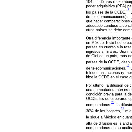
104 mil dólares (Luxembur
poder adquisitivo (PPA) p
17
los países de la OCDE.
L
de telecomunicaciones) sig
que hacer comparaciones e
adecuado conduce a conclu
otros países se debe comp
Otra diferencia importante
en México. Este hecho pue
países en cuanto a la tasa 
ingresos similares. Una me
de Gini de un país, más de
países de la OCDE, despué
19
de telecomunicaciones,
u
telecomunicaciones (y men
hizo la OCDE en el caso q
Por último, la difusión d
una computadora aún es e
condición previa para la d
OCDE. Es de esperarse que 
20
computadoras.
La difusi
21
30% de los hogares,
mien
le sigue a México en cuan
alta de difusión es Islandi
computadoras en su análi