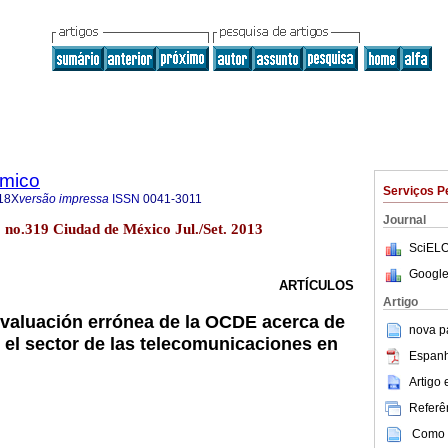
ómico
Serviços P
18X
versão impressa
ISSN
0041-3011
Journal
0 no.319 Ciudad de México Jul./Set. 2013
SciELO
Google
ARTÍCULOS
Artigo
evaluación errónea de la OCDE acerca de
nova p
 el sector de las telecomunicaciones en
Espanh
Artigo
Referên
Como c