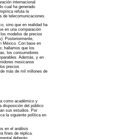
ración internacional
lo cual ha generado
pírica refuta la
es de telecomunicaciones.
o, sino que en realidad ha
ase en una comparación
 los modelos de precios
s). Posteriormente,
en México. Con base en
e, hallamos que los
bras, los consumidores
mparables. Además, y en
umidores mexicanos
los precios
 de más de mil millones de
ia como académico y
a disposición del público
an sus estudios. Por
 la siguiente política en
s en el análisis
a fines de réplica.
imental deberán