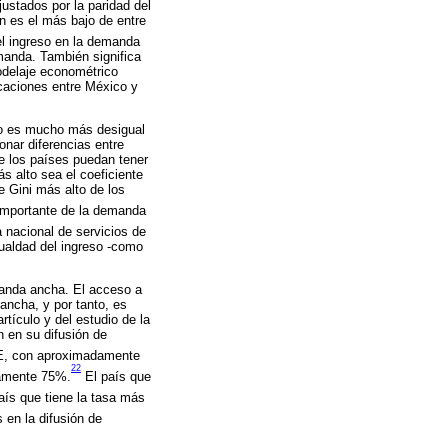
ustados por la paridad del
 es el más bajo de entre
el ingreso en la demanda
emanda. También significa
odelaje econométrico
caciones entre México y
eso es mucho más desigual
nar diferencias entre
que los países puedan tener
s alto sea el coeficiente
e Gini más alto de los
importante de la demanda
 nacional de servicios de
ualdad del ingreso -como
banda ancha. El acceso a
ncha, y por tanto, es
tículo y del estudio de la
 en su difusión de
DE, con aproximadamente
22
damente 75%.
El país que
aís que tiene la tasa más
s en la difusión de