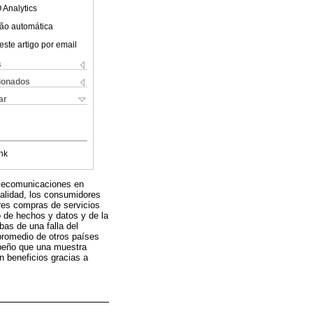
 Analytics
ão automática
este artigo por email
s
cionados
ar
nk
telecomunicaciones en
alidad, los consumidores
res compras de servicios
 de hechos y datos y de la
bas de una falla del
promedio de otros países
mpeño que una muestra
 beneficios gracias a