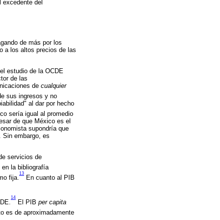
l excedente del
agando de más por los
a los altos precios de las
el estudio de la OCDE
tor de las
unicaciones de
cualquier
e sus ingresos y no
abilidad" al dar por hecho
o sería igual al promedio
esar de que México es el
conomista supondría que
. Sin embargo, es
de servicios de
n la bibliografía
13
o fija.
En cuanto al PIB
14
CDE.
El PIB
per capita
o es de aproximadamente