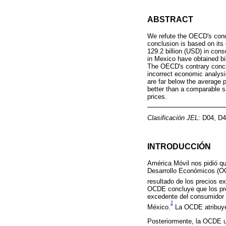
ABSTRACT
We refute the OECD's conc
conclusion is based on its
129.2 billion (USD) in con
in Mexico have obtained bi
The OECD's contrary conclu
incorrect economic analysi
are far below the average 
better than a comparable sa
prices.
Clasificación JEL
: D04, D4
INTRODUCCIÓN
América Móvil nos pidió qu
Desarrollo Económicos (OC
resultado de los precios e
OCDE concluye que los pre
excedente del consumidor 
2
México.
La OCDE atribuye 
Posteriormente, la OCDE uti