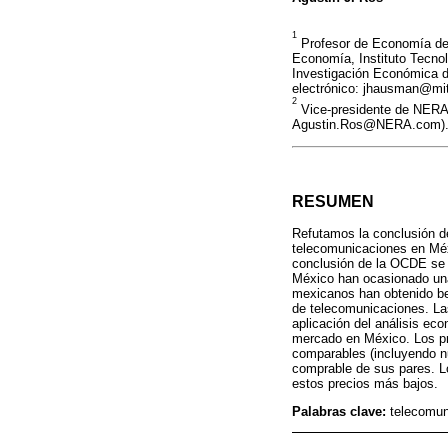
1
Profesor de Economía de 
Economía, Instituto Tecno
Investigación Económica d
electrónico: jhausman@mit
2
Vice-presidente de NERA 
Agustin.Ros@NERA.com)
RESUMEN
Refutamos la conclusión d
telecomunicaciones en Méx
conclusión de la OCDE se b
México han ocasionado una
mexicanos han obtenido be
de telecomunicaciones. La
aplicación del análisis ec
mercado en México. Los pre
comparables (incluyendo n
comprable de sus pares. L
estos precios más bajos.
Palabras clave:
telecomun