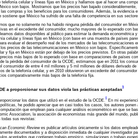
telefonía celular y líneas fijas en México y hallamos que al hacer una compa
México son bajos. Mostramos que los precios han bajado considerablemente, 
 las compras y los beneficios para los consumidores. Además, la evidencia em
 sostiene que México ha sufrido de una falta de competencia en sus sector
mos que no solamente no ha habido ninguna pérdida del consumidor en Méxic
ativas en el excedente del consumidor, mucho mayores de lo esperado con b
leamos datos disponibles al público para estimar la demanda econométrica y
onía celular y líneas fijas en México (con base en una muestra de países pare
para evaluar el desempeño real de los mercados de las telecomunicaciones 
e los precios de las telecomunicaciones en México son bajos. Específicament
ular y fija en México están por debajo de los precios previstos. En otras pala
precios más bajos de lo esperado con base en comparaciones de países co
s de la pérdida del consumidor de la OCDE, estimamos que en 2011 los cons
l consumidor de entre 4 mil millones y 5 mil millones de dólares derivado de 
s de la telefonía celular, y en 2010 obtuvieron un excedente del consumidor
cios comparativamente más bajos de la telefonía fija.
5
CDE a proporcionar sus datos viola las prácticas aceptadas
6
porcionar los datos que utilizó en el estudio de la OCDE.
En mi experienc
políticas, he podido apreciar que en casi todos los casos, los autores ponen 
computación que emplean para cualquier análisis econométrico en que se bas
mic Association, la asociación de economistas más grande del mundo, publica
 todas sus revistas:
can Economic Review
es publicar artículos únicamente si los datos empleado
samente documentados y a disposición inmediata de cualquier investigador par
culos aceptados que contienen trabajo empírico, simulaciones o trabajo exper