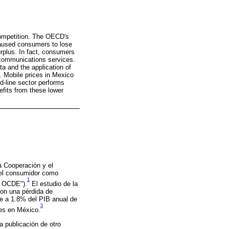
competition. The OECD's
caused consumers to lose
rplus. In fact, consumers
lecommunications services.
a and the application of
. Mobile prices in Mexico
d-line sector performs
efits from these lower
a Cooperación y el
del consumidor como
1
a OCDE").
El estudio de la
on una pérdida de
e a 1.8% del PIB anual de
3
nes en México.
a publicación de otro