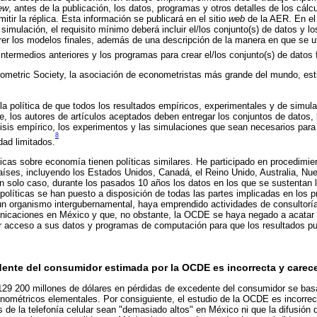
ew
, antes de la publicación, los datos, programas y otros detalles de los cál
mitir la réplica. Esta información se publicará en el sitio
web
de la AER. En el 
simulación, el requisito mínimo deberá incluir el/los conjunto(s) de datos y l
er los modelos finales, además de una descripción de la manera en que se uti
ntermedios anteriores y los programas para crear el/los conjunto(s) de datos f
ometric Society, la asociación de econometristas más grande del mundo, estip
la política de que todos los resultados empíricos, experimentales y de simul
de, los autores de artículos aceptados deben entregar los conjuntos de datos,
lisis empírico, los experimentos y las simulaciones que sean necesarios para 
8
idad limitados.
cas sobre economía tienen políticas similares. He participado en procedimie
países, incluyendo los Estados Unidos, Canadá, el Reino Unido, Australia, Nu
 solo caso, durante los pasados 10 años los datos en los que se sustentan 
olíticas se han puesto a disposición de todas las partes implicadas en los 
n organismo intergubernamental, haya emprendido actividades de consultoría
unicaciones en México y que, no obstante, la OCDE se haya negado a acatar l
 acceso a sus datos y programas de computación para que los resultados pu
edente del consumidor estimada por la OCDE es incorrecta y carec
129 200 millones de dólares en pérdidas de excedente del consumidor se bas
onométricos elementales. Por consiguiente, el estudio de la OCDE es incorr
 de la telefonía celular sean "demasiado altos" en México ni que la difusión d