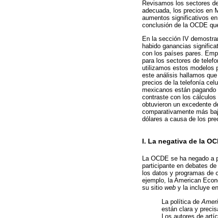
Revisamos los sectores de 
adecuada, los precios en 
aumentos significativos en
conclusión de la OCDE que
En la sección IV demostra
habido ganancias signific
con los países pares. Emp
para los sectores de telef
utilizamos estos modelos 
este análisis hallamos qu
precios de la telefonía cel
mexicanos están pagando 
contraste con los cálculo
obtuvieron un excedente de
comparativamente más bajo
dólares a causa de los pre
I. La negativa de la O
La OCDE se ha negado a pro
participante en debates de 
los datos y programas de 
ejemplo, la American Econo
su sitio
web
y la incluye en
La política de
Ameri
están clara y preci
Los autores de artí