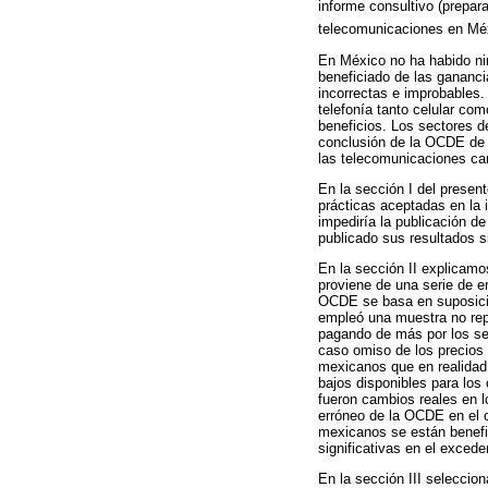
informe consultivo (prepar
telecomunicaciones en Mé
En México no ha habido ni
beneficiado de las gananci
incorrectas e improbables.
telefonía tanto celular co
beneficios. Los sectores d
conclusión de la OCDE de 
las telecomunicaciones car
En la sección I del presen
prácticas aceptadas en la 
impediría la publicación 
publicado sus resultados si
En la sección II explicam
proviene de una serie de e
OCDE se basa en suposicio
empleó una muestra no rep
pagando de más por los se
caso omiso de los precios 
mexicanos que en realidad 
bajos disponibles para lo
fueron cambios reales en l
erróneo de la OCDE en el c
mexicanos se están benefic
significativas en el exced
En la sección III selecci