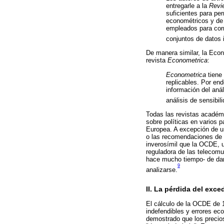
entregarle a la
Revi
suficientes para per
econométricos y de 
empleados para corr
conjuntos de datos i
De manera similar, la Econ
revista
Econometrica
:
Econometrica
tiene 
replicables. Por en
información del aná
análisis de sensibil
Todas las revistas académi
sobre políticas en varios 
Europea. A excepción de un
o las recomendaciones de p
inverosímil que la OCDE, u
reguladora de las telecom
hace mucho tiempo- de dar
9
analizarse.
II. La pérdida del exc
El cálculo de la OCDE de 
indefendibles y errores ec
demostrado que los precios