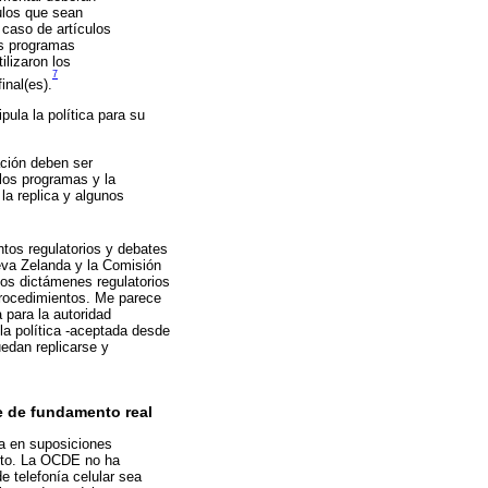
culos que sean
caso de artículos
os programas
lizaron los
7
inal(es).
ula la política para su
ación deben ser
 los programas y la
la replica y algunos
ntos regulatorios y debates
eva Zelanda y la Comisión
los dictámenes regulatorios
procedimientos. Me parece
 para la autoridad
a política -aceptada desde
edan replicarse y
e de fundamento real
a en suposiciones
ecto. La OCDE no ha
e telefonía celular sea