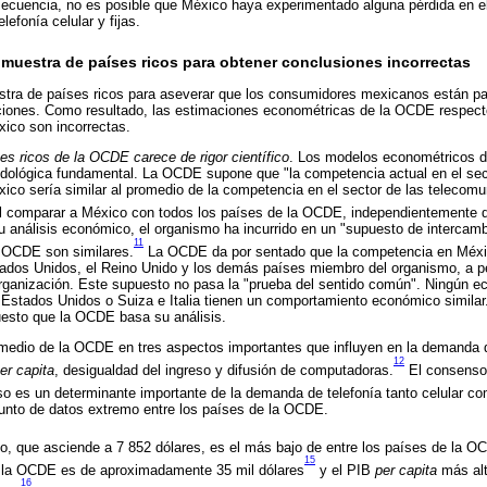
ecuencia, no es posible que México haya experimentado alguna pérdida en e
lefonía celular y fijas.
 muestra de países ricos para obtener conclusiones incorrectas
ra de países ricos para aseverar que los consumidores mexicanos están p
ciones. Como resultado, las estimaciones econométricas de la OCDE respecto 
ico son incorrectas.
es ricos de la OCDE carece de rigor científico
. Los modelos econométricos d
odológica fundamental. La OCDE supone que "la competencia actual en el sec
ico sería similar al promedio de la competencia en el sector de las telecom
 comparar a México con todos los países de la OCDE, independientemente d
su análisis económico, el organismo ha incurrido en un "supuesto de intercambi
11
a OCDE son similares.
La OCDE da por sentado que la competencia en Méxic
ados Unidos, el Reino Unido y los demás países miembro del organismo, a p
rganización. Este supuesto no pasa la "prueba del sentido común". Ningún e
Estados Unidos o Suiza e Italia tienen un comportamiento económico similar
esto que la OCDE basa su análisis.
omedio de la OCDE en tres aspectos importantes que influyen en la demanda 
12
er capita
, desigualdad del ingreso y difusión de computadoras.
El consenso e
o es un determinante importante de la demanda de telefonía tanto celular com
unto de datos extremo entre los países de la OCDE.
, que asciende a 7 852 dólares, es el más bajo de entre los países de la O
15
 la OCDE es de aproximadamente 35 mil dólares
y el PIB
per capita
más alt
16