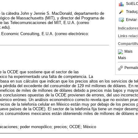
SciELO
Traduç
la cátedra John y Jennie S. MacDonald, departamento de
lógico de Massachusetts (MIT), y director del Programa de
Enviar 
e las Telecomunicaciones del MIT, E.U.A. (correo
.edu).
Indicadore
Economic Consulting, E.U.A. (correo electrónico:
Links rela
.
Compartilh
Mais
Mais
Permali
e la OCDE que sostiene que el sector de las
ico ha experimentado una falta de competencia. La
asa en sus cálculos que indican que los precios altos en los servicios de 
 pérdida del excedente del consumidor de 129 mil millones de dólares. En re
neficios de miles de millones de dólares debido a precios más bajos y mayo
s conclusiones opuestas de la OCDE provienen de errores, del uso incorrecto
onómico erróneo. Un análisis econométrico correcto revela que no existen prue
cios de la telefonía celular en México están muy por debajo de los precios 
ueve países de la OCDE). El sector de la telefonía fija tiene un mejor dese
os consumidores mexicanos están obteniendo miles de millones de dólares en
icaciones; poder monopólico; precios; OCDE; México