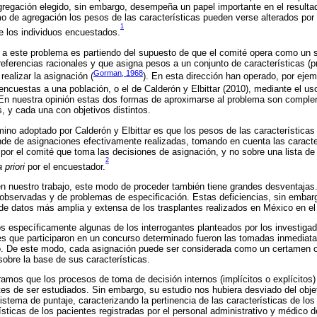
regación elegido, sin embargo, desempeña un papel importante en el resultad
 de agregación los pesos de las características pueden verse alterados por
1
de los individuos encuestados.
a este problema es partiendo del supuesto de que el comité opera como un s
eferencias racionales y que asigna pesos a un conjunto de características (p
Gorman, 1968
ealizar la asignación (
). En esta dirección han operado, por eje
encuestas a una población, o el de Calderón y Elbittar (2010), mediante el u
 En nuestra opinión estas dos formas de aproximarse al problema son comple
, y cada una con objetivos distintos.
mino adoptado por Calderón y Elbittar es que los pesos de las características
de de asignaciones efectivamente realizadas, tomando en cuenta las caracter
 por el comité que toma las decisiones de asignación, y no sobre una lista de 
2
a priori
por el encuestador.
 nuestro trabajo, este modo de proceder también tiene grandes desventajas. 
 observadas y de problemas de especificación. Estas deficiencias, sin embarg
e datos más amplia y extensa de los trasplantes realizados en México en el
 específicamente algunas de los interrogantes planteados por los investigado
es que participaron en un concurso determinado fueron las tomadas inmediat
no. De este modo, cada asignación puede ser considerada como un certamen o
sobre la base de sus características.
amos que los procesos de toma de decisión internos (implícitos o explícitos)
tes de ser estudiados. Sin embargo, su estudio nos hubiera desviado del objet
istema de puntaje, caracterizando la pertinencia de las características de los
sticas de los pacientes registradas por el personal administrativo y médico d