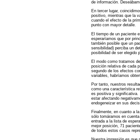
de información. Deseábamo
En tercer lugar, coincidimo
positivo, mientras que la v
cuando el efecto de la pri
punto con mayor detalle.
El tiempo de un paciente e
esperaríamos que por princ
también posible que un pac
sensibilidad) perciba un d
posibilidad de ser elegido 
El modo como tratamos de ai
posición relativa de cada p
segundo de los efectos co
variables, habríamos obten
Por tanto, nuestros result
como una característica re
es positiva y significativ
estar afectando negativame
endogeneizar en sus decisi
Finalmente, en cuanto a la 
sólo tomáramos en cuenta 
entrada a la lista de espe
mejor posición, 71 pacient
de todos estos casos repr
Nuestra impresión es que p