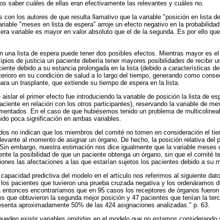
s saber cuáles de ellas eran efectivamente las relevantes y cuáles no.
s con los autores de que resulta llamativo que la variable "posición en lista d
ariable "meses en lista de espera" arroje un efecto negativo en la probabilida
mera variable es mayor en valor absoluto que el de la segunda. Es por ello qu
n una lista de espera puede tener dos posibles efectos. Mientras mayor es el 
ipios de justicia un paciente debería tener mayores posibilidades de recibir 
iente debido a su estancia prolongada en la lista (debido a características de
eterioro en su condición de salud a lo largo del tiempo, generando como con
para un trasplante, que extiende su tiempo de espera en la lista.
slar el primer efecto fue introduciendo la variable de posición la lista de esp
aciente en relación con los otros participantes), reservando la variable de mes
mentados. En el caso de que hubiésemos tenido un problema de multicolinea
ido poca significación en ambas variables.
ados no indican que los miembros del comité no tomen en consideración el tie
levante al momento de asignar un órgano. De hecho, la posición relativa del p
a. Sin embargo, nuestra estimación nos dice igualmente que la variable meses 
nte la posibilidad de que un paciente obtenga un órgano, sin que el comité t
ones las afectaciones a las que estarían sujetos los pacientes debido a su m
capacidad predictiva del modelo en el artículo nos referimos al siguiente dato
los pacientes que tuvieron una prueba cruzada negativa y los ordenáramos 
ra entonces encontraríamos que en 95 casos los receptores de órganos fueron
es que obtuvieron la segunda mejor posición y 47 pacientes que tenían la terce
esenta aproximadamente 50% de las 424 asignaciones analizadas." p. 63.
ueden existir variables omitidas en el modelo que no estamos considerando y