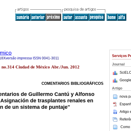
ómico
Serviços P
18X
versão impressa
ISSN
0041-3011
Journal
79 no.314 Ciudad de México Abr./Jun. 2012
SciELO
Google
COMENTARIOS BIBLIOGRÁFICOS
Artigo
entarios de Guillermo Cantú y Alfonso
nova p
"Asignación de trasplantes renales en
Espanh
n de un sistema de puntaje"
Artigo
Referên
Como c