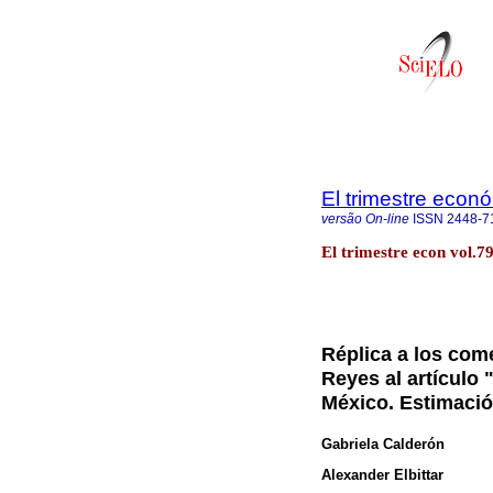
El trimestre econ
versão On-line
ISSN
2448-7
El trimestre econ vol.
Réplica a los com
Reyes al artículo 
México. Estimació
Gabriela Calderón
Alexander Elbittar