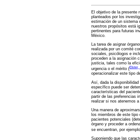
El objetivo de la presente 
planteados por los investi
estimación de un sistema d
nuestros propósitos está 
pertinentes para futuras i
México.
La tarea de asignar órgano
realizada por un comité co
sociales, psicólogos e inc
proceden a la asignación c
justicia, tales como la efic
Elster,
urgencia o el mérito (
operacionalizar este tipo 
Así, dada la disponibilidad
específico puede ser deter
características del pacien
partir de las preferencias
realizar si nos atenemos a
Una manera de aproximarse
los miembros de este tipo 
pacientes potenciales (det
órgano y proceder a ordena
se encuentran, por ejempl
Suponiendo que las caracte