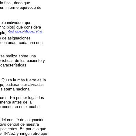
o final, dado que
 un informe equívoco de
olo individuo, que
rincipios) que considera
Rodríguez-Miguez
et al
mplo,
so de asignaciones
mentarias, cada una con
 se realiza sobre una
ísticas de los paciente y
características
Quizá la más fuerte es la
o, pudieran ser aliviadas
 sistema nacional.
res. En primer lugar, las
amente antes de la
 concurso en el cual el
 del comité de asignación
ivo central de nuestra
 pacientes. Es por ello que
el INNSZ y ningún otro tipo