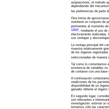
asignaciones, el método ag
dependiendo del mecanismo
las preferencias de parte 
Otra forma de aproximarse 
mantiene un conjunto de pr
pertinentes al momento de r
(2004)
, mediante el uso de 
efectivamente realizadas.
sus ventajas y desventajas
La ventaja principal del ca
muestra relativamente gran
de los órganos registradas
seleccionadas de manera
Tal como lo comentamos en
existencia de variables no
de contarse con una base d
A continuación contestamos
mediciones de los pacient
disponibilidad de un órga
ganador obtiene el órgano 
En segundo lugar, consider
son relevantes e interesan
investigación: estimar un s
tomamos sólo las caracterí