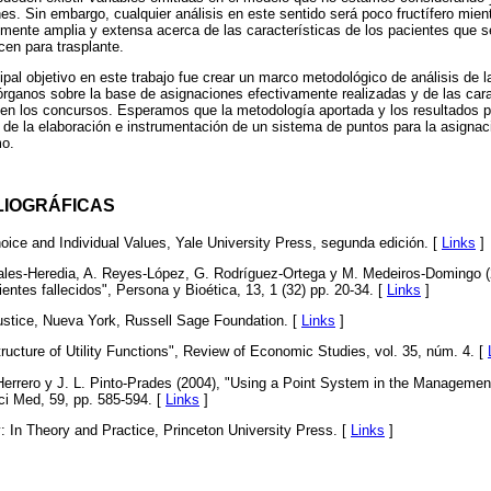
es. Sin embargo, cualquier análisis en este sentido será poco fructífero mi
emente amplia y extensa acerca de las características de los pacientes que s
cen para trasplante.
pal objetivo en este trabajo fue crear un marco metodológico de análisis de l
rganos sobre la base de asignaciones efectivamente realizadas y de las cara
 en los concursos. Esperamos que la metodología aportada y los resultados pu
a de la elaboración e instrumentación de un sistema de puntos para la asignac
mo.
LIOGRÁFICAS
hoice and Individual Values, Yale University Press, segunda edición. [
Links
]
Sales-Heredia, A. Reyes-López, G. Rodríguez-Ortega y M. Medeiros-Domingo (2
entes fallecidos", Persona y Bioética, 13, 1 (32) pp. 20-34. [
Links
]
Justice, Nueva York, Russell Sage Foundation. [
Links
]
ructure of Utility Functions", Review of Economic Studies, vol. 35, núm. 4. [
errero y J. L. Pinto-Prades (2004), "Using a Point System in the Management 
ci Med, 59, pp. 585-594. [
Links
]
y: In Theory and Practice, Princeton University Press. [
Links
]