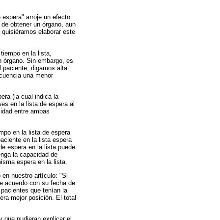
e espera" arroje un efecto
d de obtener un órgano, aun
e quisiéramos elaborar este
tiempo en la lista,
un órgano. Sin embargo, es
l paciente, digamos alta
secuencia una menor
era (la cual indica la
es en la lista de espera al
lidad entre ambas
mpo en la lista de espera
aciente en la lista espera
de espera en la lista puede
enga la capacidad de
isma espera en la lista.
 en nuestro artículo: "Si
de acuerdo con su fecha de
 pacientes que tenían la
ra mejor posición. El total
 que pudieran explicar el