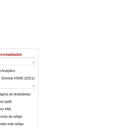
ersonalizados
 Analytics
 Scholar H5M5 (
2021
)
ágina do texto(beta)
ol (pdf)
 em XML
cias do artigo
itar este artigo