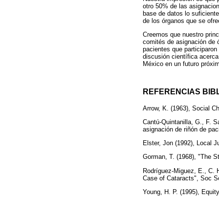
otro 50% de las asignacion
base de datos lo suficient
de los órganos que se ofre
Creemos que nuestro princi
comités de asignación de ó
pacientes que participaron
discusión científica acerc
México en un futuro próxi
REFERENCIAS BIB
Arrow, K. (1963), Social C
Cantú-Quintanilla, G., F. 
asignación de riñón de paci
Elster, Jon (1992), Local 
Gorman, T. (1968), "The St
Rodríguez-Miguez, E., C. H
Case of Cataracts", Soc S
Young, H. P. (1995), Equit