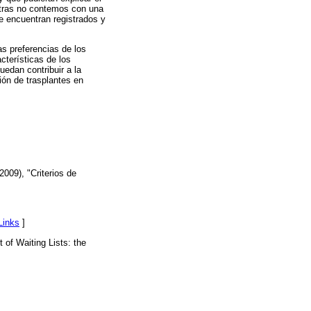
entras no contemos con una
e encuentran registrados y
as preferencias de los
cterísticas de los
edan contribuir a la
ión de trasplantes en
009), "Criterios de
Links
]
of Waiting Lists: the