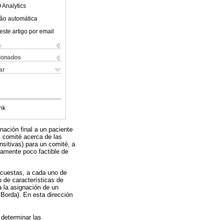
 Analytics
ão automática
este artigo por email
s
cionados
ar
nk
nación final a un paciente
l comité acerca de las
nsitivas) para un comité, a
camente poco factible de
ncuestas, a cada uno de
 de características de
a la asignación de un
Borda). En esta dirección
.
 determinar las