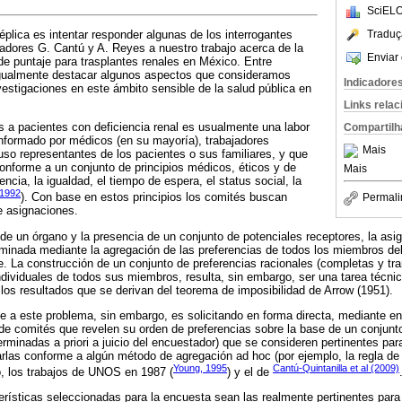
SciELO
Traduç
réplica es intentar responder algunas de los interrogantes
gadores G. Cantú y A. Reyes a nuestro trabajo acerca de la
Enviar 
e puntaje para trasplantes renales en México. Entre
igualmente destacar algunos aspectos que consideramos
Indicadore
nvestigaciones en este ámbito sensible de la salud pública en
Links rela
s a pacientes con deficiencia renal es usualmente una labor
Compartilh
nformado por médicos (en su mayoría), trabajadores
Mais
luso representantes de los pacientes o sus familiares, y que
onforme a un conjunto de principios médicos, éticos y de
Mais
iencia, la igualdad, el tiempo de espera, el status social, la
 1992
). Con base en estos principios los comités buscan
Permali
de asignaciones.
 de un órgano y la presencia de un conjunto de potenciales receptores, la asig
minada mediante la agregación de las preferencias de todos los miembros de
te. La construcción de un conjunto de preferencias racionales (completas y tra
 individuales de todos sus miembros, resulta, sin embargo, ser una tarea técni
 los resultados que se derivan del teorema de imposibilidad de Arrow (1951).
 a este problema, sin embargo, es solicitando en forma directa, mediante e
de comités que revelen su orden de preferencias sobre la base de un conjunto
erminadas a priori a juicio del encuestador) que se consideren pertinentes par
rlas conforme a algún método de agregación ad hoc (por ejemplo, la regla de 
Young, 1995
Cantú-Quintanilla et al (2009)
o, los trabajos de UNOS en 1987 (
) y el de
rísticas seleccionadas para la encuesta sean las realmente pertinentes para