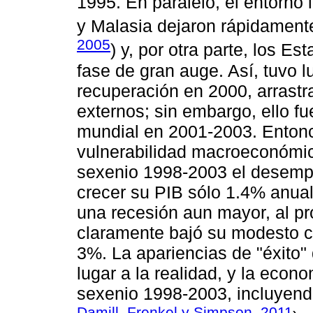
1995. En paralelo, el entorno 
y Malasia dejaron rápidament
2005
) y, por otra parte, los 
fase de gran auge. Así, tuvo 
recuperación en 2000, arrastr
externos; sin embargo, ello f
mundial en 2001-2003. Entonce
vulnerabilidad macroeconómica
sexenio 1998-2003 el desemp
crecer su PIB sólo 1.4% anua
una recesión aun mayor, al p
claramente bajó su modesto c
3%. La apariencias de "éxito"
lugar a la realidad, y la econ
sexenio 1998-2003, incluyend
Damill, Frenkel y Simpson, 2011