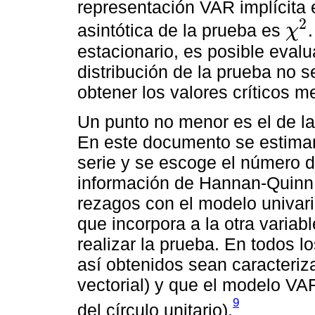
representación VAR implícita e
2
asintótica de la prueba es
χ
χ
2
estacionario, es posible eval
distribución de la prueba no 
obtener los valores críticos 
Un punto no menor es el de l
En este documento se estima
serie y se escoge el número de
información de Hannan-Quinn.
rezagos con el modelo univar
que incorpora a la otra variab
realizar la prueba. En todos l
así obtenidos sean caracteriz
vectorial) y que el modelo VA
9
del círculo unitario).