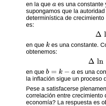
en la que
es una constante
a
a
supongamos que la autoridad 
determinística de crecimiento
es:
Δ
Δ
ln
M
t
en que
es una constante. C
k
k
obtenemos:
Δ
ln
Δ
ln
P
t
=
b
−
w
=
−
en que
es una cons
b
k
a
b
=
k
−
a
la inflación sigue un proceso
Pese a satisfacerse plenamente
correlación entre crecimiento 
economía? La respuesta es ob