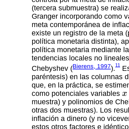
(tercera submuestra) se reali
Granger incorporando como var
meta contemporánea de inflaci
existe un registro de la meta 
política monetaria distinta), 
política monetaria mediante la
tendencias locales no lineale
11
Bierens, 1997
Chebyshev (
).
Es
paréntesis) en las columnas 
que, en la práctica, se estim
como potenciales variables
x
x
muestra) y polinomios de Che
otras dos muestras). Los resu
inflación a dinero (y no vicev
estos otros factores e idéntic