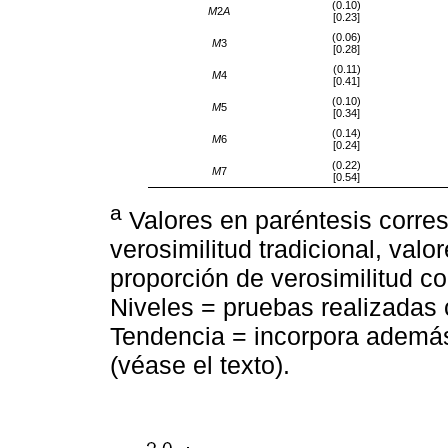
(0.10)
M
2
A
[0.23]
(0.06)
M
3
[0.28]
(0.11)
M
4
[0.41]
(0.10)
M
5
[0.34]
(0.14)
M
6
[0.24]
(0.22)
M
7
[0.54]
a
Valores en paréntesis corre
verosimilitud tradicional, valo
proporción de verosimilitud c
Niveles = pruebas realizadas c
Tendencia = incorpora además
(véase el texto).