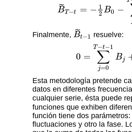
T
1
˜
=
−
−
B
B
−
0
T
t
2
˜
Finalmente,
resuelve:
B
−
1
t
B
˜
t
−
1
−
−
1
T
t
∑
0
=
B
j
0
=
∑
j
=
0
T
−
t
−
1
B
j
+
B
˜
T
−
t
+
∑
j
=
1
t
−
=
0
j
Esta metodología pretende car
datos en diferentes frecuencia
cualquier serie, ésta puede 
funciones que exhiben diferen
función tiene dos parámetros:
fluctuaciones y otro la fase.