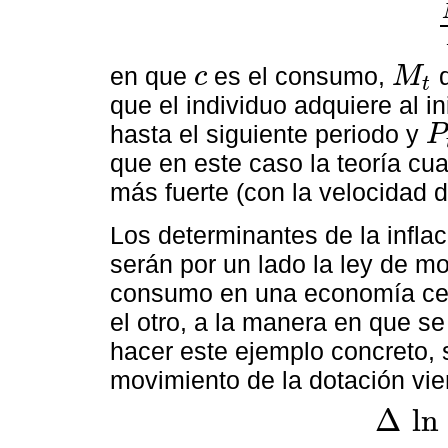
en que
es el consumo,
d
c
M
t
c
M
t
que el individuo adquiere al i
hasta el siguiente periodo y
P
P
t
que en este caso la teoría cua
más fuerte (con la velocidad d
Los determinantes de la infla
serán por un lado la ley de mo
consumo en una economía cerr
el otro, a la manera en que se 
hacer este ejemplo concreto,
movimiento de la dotación vie
Δ
ln
Δ
ln
c
t
=
a
+
w