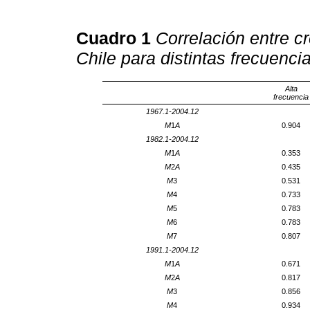
Cuadro 1
Correlación entre cr
Chile para distintas frecuenci
Alta
frecuencia
1967.1-2004.12
M
1
A
0.904
1982.1-2004.12
M
1
A
0.353
M
2
A
0.435
M
3
0.531
M
4
0.733
M
5
0.783
M
6
0.783
M
7
0.807
1991.1-2004.12
M
1
A
0.671
M
2
A
0.817
M
3
0.856
M
4
0.934