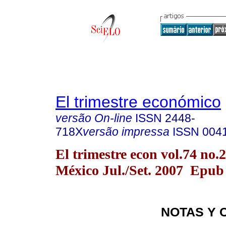
El trimestre económico
versão On-line
ISSN
2448-
718X
versão impressa
ISSN
004
El trimestre econ vol.74 no
México Jul./Set. 2007 Epub
NOTAS Y 