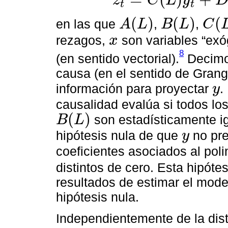
z
C
L
y
t
t
(
)
(
)
(
en las que
,
,
A
L
B
L
C
A
(
L
)
B
(
L
)
C
(
L
)
rezagos,
son variables “ex
x
x
8
(en sentido vectorial).
Decimos
causa (en el sentido de Grang
información para proyectar
.
y
y
causalidad evalúa si todos lo
(
)
son estadísticamente igu
B
L
B
(
L
)
hipótesis nula de que
no pr
y
y
coeficientes asociados al pol
distintos de cero. Esta hipóte
resultados de estimar el mode
hipótesis nula.
Independientemente de la distr