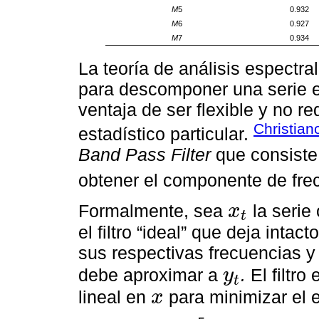
M
5
0.932
M
6
0.927
M
7
0.934
La teoría de análisis espectra
para descomponer una serie en
ventaja de ser flexible y no 
Christian
estadístico particular.
Band Pass Filter
que consiste 
obtener el componente de fre
Formalmente, sea
la serie 
x
t
x
t
el filtro “ideal” que deja inta
sus respectivas frecuencias 
debe aproximar a
.
El filtr
y
t
y
t
lineal en
para minimizar el e
x
x