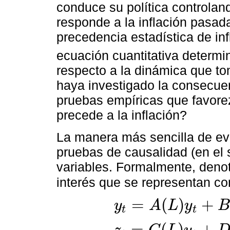
conduce su política controlan
responde a la inflación pasad
precedencia estadística de inf
ecuación cuantitativa determina
respecto a la dinámica que to
haya investigado la consecue
pruebas empíricas que favorez
precede a la inflación?
La manera más sencilla de eval
pruebas de causalidad (en el
variables. Formalmente, den
interés que se representan c
=
(
)
+
y
A
L
y
t
t
y
t
=
A
(
L
)
y
t
+
B
(
L
)
z
t
+
α
′
x
t
+
u
1
,
t
z
t
=
C
(
L
)
y
t
+
=
(
)
+