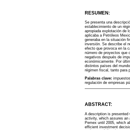
RESUMEN:
Se presenta una descripci
establecimiento de un régi
apropiada explotación de l
aplicaba a Petróleos Mexi
generaba en la situación f
inversión. Se describe el 
efecto que provoca en la c
número de proyectos que co
negativos después de impu
económicamente. Por último
distintos países del mundo
régimen fiscal, tanto para
Palabras clave:
impuestos
regulación de empresas p
ABSTRACT:
A description is presented 
activity, which assures an 
Pemex until 2005, which al
efficient investment decis