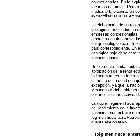
concesionarias. En la explo
recursos naturales. Para r
mediante la elaboración de
extraordinarias a las empr
La elaboración de un régim
geológicos asociados a est
empresas concesionarias. S
empresas en desarrollar la
riesgo geológico bajo, forz
país correspondiente. En es
geológico bajo debe estar c
concesionarios.
Un elemento fundamental pa
apropiación de la renta ec
hidrocarburo en su territo
el monto de la deuda en qu
excepción, ya que la nació
Mexicanos* debe obtener un
desarrollar estas actividad
Cualquier régimen fiscal a
del rendimiento de la inve
financiera sustentable en e
régimen fiscal para Petró
cuenta ese objetivo.
I. Régimen fiscal anter