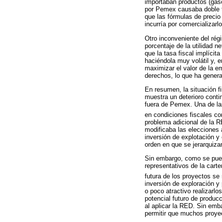
importaban productos (gaso
por Pemex causaba doble t
que las fórmulas de preci
incurría por comercializarl
Otro inconveniente del ré
porcentaje de la utilidad n
que la tasa fiscal implícit
haciéndola muy volátil y, 
maximizar el valor de la 
derechos, lo que ha gener
En resumen, la situación f
muestra un deterioro contin
fuera de Pemex. Una de las
en condiciones fiscales co
problema adicional de la R
modificaba las elecciones 
inversión de explotación y
orden en que se jerarquiz
Sin embargo, como se pue
representativos de la car
futura de los proyectos se
inversión de exploración y
o poco atractivo realizarlo
potencial futuro de produc
al aplicar la RED. Sin emb
permitir que muchos proyec