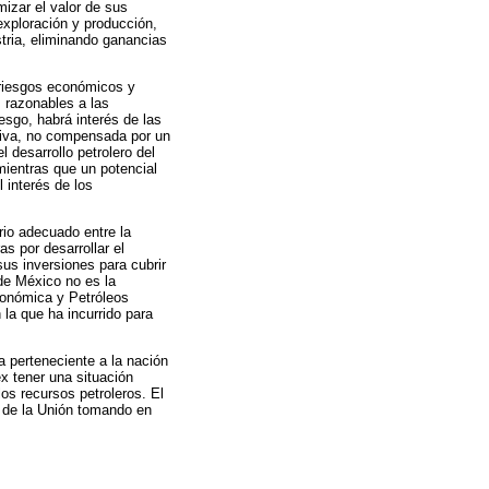
mizar el valor de sus
exploración y producción,
stria, eliminando ganancias
 riesgos económicos y
 razonables a las
sgo, habrá interés de las
esiva, no compensada por un
 desarrollo petrolero del
 mientras que un potencial
 interés de los
rio adecuado entre la
s por desarrollar el
sus inversiones para cubrir
 de México no es la
conómica y Petróleos
la que ha incurrido para
a perteneciente a la nación
x tener una situación
los recursos petroleros. El
 de la Unión tomando en