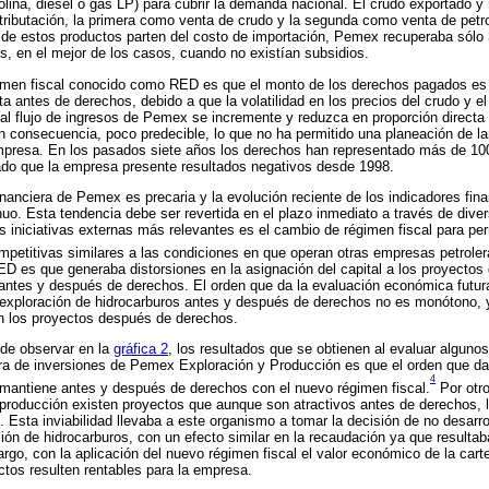
lina, diesel o gas LP) para cubrir la demanda nacional. El crudo exportado y
ributación, la primera como venta de crudo y la segunda como venta de petro
o de estos productos parten del costo de importación, Pemex recuperaba sólo
os, en el mejor de los casos, cuando no existían subsidios.
gimen fiscal conocido como RED es que el monto de los derechos pagados e
eta antes de derechos, debido a que la volatilidad en los precios del crudo y 
a al flujo de ingresos de Pemex se incremente y reduzca en proporción directa 
en consecuencia, poco predecible, lo que no ha permitido una planeación de la
empresa. En los pasados siete años los derechos han representado más de 100
ado que la empresa presente resultados negativos desde 1998.
inanciera de Pemex es precaria y la evolución reciente de los indicadores fin
uo. Esta tendencia debe ser revertida en el plazo inmediato a través de diver
 iniciativas externas más relevantes es el cambio de régimen fiscal para per
mpetitivas similares a las condiciones en que operan otras empresas petrole
ED es que generaba distorsiones en la asignación del capital a los proyectos 
antes y después de derechos. El orden que da la evaluación económica futur
 exploración de hidrocarburos antes y después de derechos no es monótono, 
an los proyectos después de derechos.
de observar en la
gráfica 2
, los resultados que se obtienen al evaluar alguno
tera de inversiones de Pemex Exploración y Producción es que el orden que d
4
 mantiene antes y después de derechos con el nuevo régimen fiscal.
Por otro
 producción existen proyectos que aunque son atractivos antes de derechos, 
s. Esta inviabilidad llevaba a este organismo a tomar la decisión de no desarro
ción de hidrocarburos, con un efecto similar en la recaudación ya que resulta
argo, con la aplicación del nuevo régimen fiscal el valor económico de la cart
tos resulten rentables para la empresa.