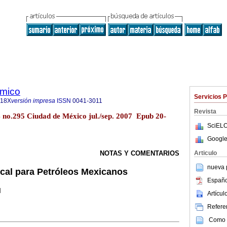
ómico
Servicios 
718X
versión impresa
ISSN
0041-3011
Revista
4 no.295 Ciudad de México jul./sep. 2007 Epub 20-
SciELO
Google
Articulo
NOTAS Y COMENTARIOS
nueva p
cal para Petróleos Mexicanos
Españo
l
Artícu
Referen
Como c