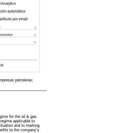
 Analytics
ción automática
artículo por email
s
cionados
nk
empresas petroleras;
gime for the oil & gas
 regime applicable to
ituation and to marking
nefits to the company’s