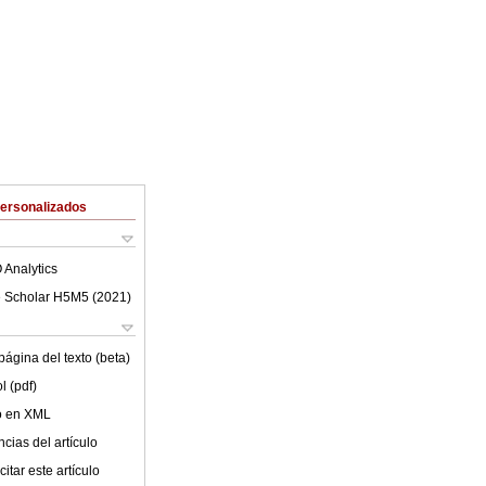
Personalizados
 Analytics
 Scholar H5M5 (
2021
)
ágina del texto (beta)
l (pdf)
lo en XML
cias del artículo
itar este artículo