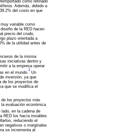
 reimportado como refinado
líferos. Además, debido a
 39.2% del costo en que
s muy variable como
el diseño de la RED hacen
al precio del crudo,
rgo plazo orientada a
% de la utilidad antes de
ancieros de la misma
sas iniciativas dentro y
mitir a la empresa operar
3
ras en el mundo.
Un
de inversión, ya que
a de los proyectos de
ya que se modifica el
s de los proyectos más
a la evaluación económica
 lado, en la cadena de
la RED los hacía inviables
llarlos, reduciendo el
ban negativos o marginales
era se incrementa al