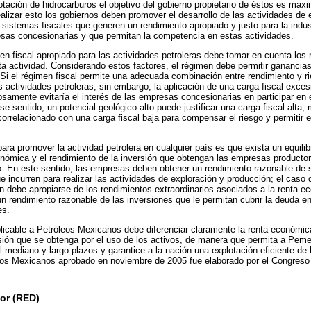
tación de hidrocarburos el objetivo del gobierno propietario de éstos es maxi
ealizar esto los gobiernos deben promover el desarrollo de las actividades de 
 sistemas fiscales que generen un rendimiento apropiado y justo para la indu
esas concesionarias y que permitan la competencia en estas actividades.
en fiscal apropiado para las actividades petroleras debe tomar en cuenta los
a actividad. Considerando estos factores, el régimen debe permitir ganancias
i el régimen fiscal permite una adecuada combinación entre rendimiento y rie
s actividades petroleras; sin embargo, la aplicación de una carga fiscal exc
osamente evitaría el interés de las empresas concesionarias en participar en el
e sentido, un potencial geológico alto puede justificar una carga fiscal alta,
orrelacionado con una carga fiscal baja para compensar el riesgo y permitir el
ra promover la actividad petrolera en cualquier país es que exista un equilib
onómica y el rendimiento de la inversión que obtengan las empresas productora
rio. En este sentido, las empresas deben obtener un rendimiento razonable de 
e incurren para realizar las actividades de exploración y producción; el caso
n debe apropiarse de los rendimientos extraordinarios asociados a la renta e
 rendimiento razonable de las inversiones que le permitan cubrir la deuda en 
es.
plicable a Petróleos Mexicanos debe diferenciar claramente la renta económic
rsión que se obtenga por el uso de los activos, de manera que permita a Peme
l mediano y largo plazos y garantice a la nación una explotación eficiente de 
leos Mexicanos aprobado en noviembre de 2005 fue elaborado por el Congreso
ior (RED)