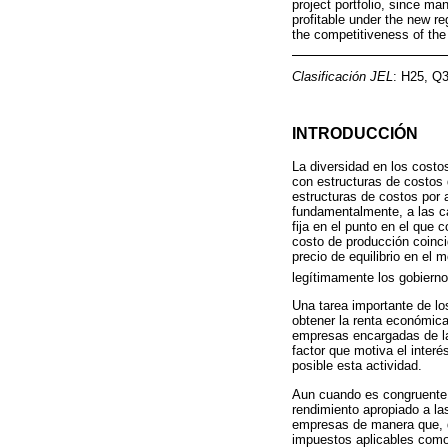
project portfolio, since m
profitable under the new re
the competitiveness of the 
Clasificación JEL
: H25, Q3
INTRODUCCIÓN
La diversidad en los cost
con estructuras de costos 
estructuras de costos por 
fundamentalmente, a las ca
fija en el punto en el que 
costo de producción coincid
precio de equilibrio en el
legítimamente los gobiern
Una tarea importante de lo
obtener la renta económica
empresas encargadas de las
factor que motiva el inter
posible esta actividad.
Aun cuando es congruente t
rendimiento apropiado a la
empresas de manera que, de
impuestos aplicables como 