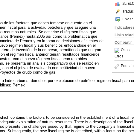
SciELO
Traduc
Enviar 
ón de los factores que deben tomarse en cuenta en el
men fiscal para la actividad petrolera y que asegure una
Indicadore
os recursos naturales. Se describe el régimen fiscal que
Links rela
canos (Pemex) hasta 2005 así como la problemática que
inanciera de Pemex y en la toma de decisiones eficientes de
Compartir
nuevo régimen fiscal y sus beneficios enfocándose en el
artera de inversión de la empresa, permitiendo que un gran
Otros
n el régimen fiscal anterior tenían resultados financieros
Otros
estos, con el nuevo régimen fiscal sean rentables
, se presenta un análisis comparativo que se realizó en
Permali
, con el objetivo de evaluar la competitividad del nuevo
 proyectos de crudo como de gas.
 a hidrocarburos; derechos por explotación de petróleo; régimen fiscal para 
úblicas; Pemex
which contains the factors to be considered in the establishment of a fiscal re
adequate exploitation of natural resources. There is a description of the fiscal
so presents the challenges posed by that regime to the company’s financial s
ions. Subsequently, the new fiscal regime is described, with a focus on the be