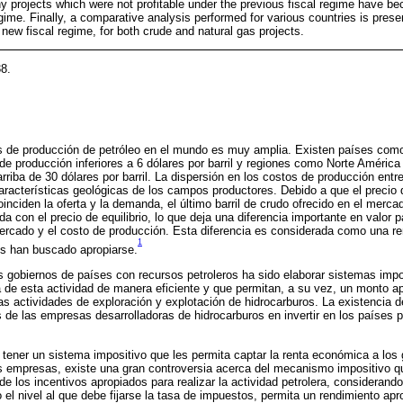
any projects which were not profitable under the previous fiscal regime have 
gime. Finally, a comparative analysis performed for various countries is presen
new fiscal regime, for both crude and natural gas projects.
8.
os de producción de petróleo en el mundo es muy amplia. Existen países com
de producción inferiores a 6 dólares por barril y regiones como Norte América
arriba de 30 dólares por barril. La dispersión en los costos de producción ent
racterísticas geológicas de los campos productores. Debido a que el precio 
coinciden la oferta y la demanda, el último barril de crudo ofrecido en el merc
a con el precio de equilibrio, lo que deja una diferencia importante en valor 
 mercado y el costo de producción. Esta diferencia es considerada como una 
1
os han buscado apropiarse.
s gobiernos de países con recursos petroleros ha sido elaborar sistemas imp
 de esta actividad de manera eficiente y que permitan, a su vez, un monto ap
 actividades de exploración y explotación de hidrocarburos. La existencia de
és de las empresas desarrolladoras de hidrocarburos en invertir en los países 
ener un sistema impositivo que les permita captar la renta económica a los 
s empresas, existe una gran controversia acerca del mecanismo impositivo qu
 los incentivos apropiados para realizar la actividad petrolera, considerando 
el nivel al que debe fijarse la tasa de impuestos, permita un rendimiento ap