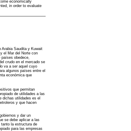
become economically
ted, in order to evaluate
o Arabia Saudita y Kuwait
 y el Mar del Norte con
re países obedece,
del crudo en el mercado se
ado va a ser aquel cuyo
para algunos países entre el
renta económica que
ositivos que permitan
ropiado de utilidades a las
 dichas utilidades es el
petroleros y que hacen
gobiernos y dar un
e se debe aplicar a las
tanto la estructura de
ropiado para las empresas