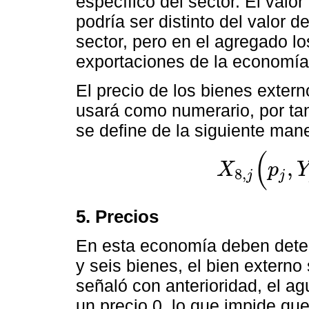
específico del sector. El valo
podría ser distinto del valor 
sector, pero en el agregado lo
exportaciones de la economía
El precio de los bienes extern
usará como numerario, por ta
se define de la siguiente man
(
,
X
p
8
,
j
j
X
8
,
j
(
p
j
,
Y
j
)
=
(
p
j
p
8
¯
)
(
Y
j
5. Precios
En esta economía deben determ
y seis bienes, el bien exter
señaló con anterioridad, el ag
un precio 0, lo que impide qu