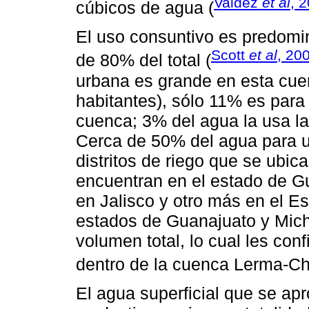
Valdez
et al
, 
cúbicos de agua (
El uso consuntivo es predomi
Scott
et al
, 20
de 80% del total (
urbana es grande en esta cue
habitantes), sólo 11% es para
cuenca; 3% del agua la usa la
Cerca de 50% del agua para u
distritos de riego que se ubic
encuentran en el estado de G
en Jalisco y otro más en el E
estados de Guanajuato y Mich
volumen total, lo cual les con
dentro de la cuenca Lerma-Ch
El agua superficial que se ap