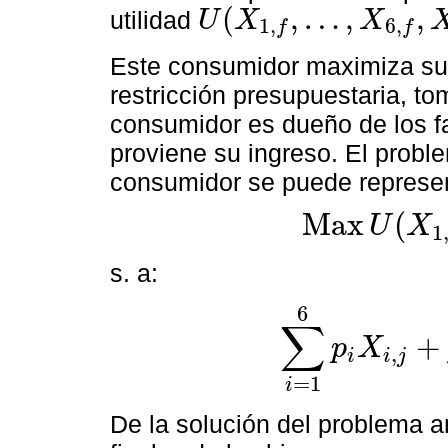
(
,
…
,
,
utilidad
U
X
X
1
,
6
,
f
f
U
(
X
1
,
f
,
…
,
X
6
,
f
,
X
i
,
f
)
Este consumidor maximiza su f
restricción presupuestaria, t
consumidor es dueño de los f
proviene su ingreso. El probl
consumidor se puede represen
Max
(
U
X
1
Max
U
(
X
1
,
f
,
…
,
X
6
,
f
,
X
8
,
s. a:
6
∑
+
p
X
,
i
i
j
∑
i
=
1
6
p
i
X
i
,
j
+
p
8
X
8
,
f
=
∑
k
=
A
=
1
i
De la solución del problema a