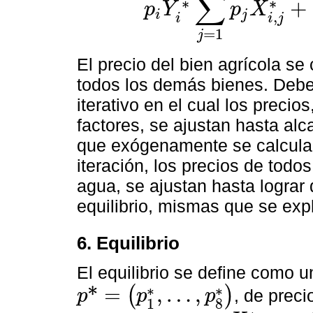
∑
∗
∗
+
p
Y
p
X
i
j
,
p
i
Y
i
∗
∑
j
=
1
7
p
j
X
i
,
j
∗
+
∑
k
=
A
C
w
k
X
i
,
k
∗
∀
i
=
i
i
j
=
1
j
El precio del bien agrícola se
todos los demás bienes. Debe
iterativo en el cual los precio
factores, se ajustan hasta alca
que exógenamente se calcula e
iteración, los precios de todos
agua, se ajustan hasta lograr
equilibrio, mismas que se exp
6. Equilibrio
El equilibrio se define como u
∗
∗
*
=
,
…
,
(
)
, de preci
p
p
p
p
*
=
(
p
1
∗
,
…
,
p
8
∗
)
1
8