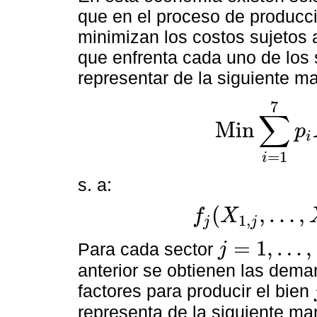
que en el proceso de producc
minimizan los costos sujetos 
que enfrenta cada uno de los
representar de la siguiente m
7
∑
Min
p
i
Min
∑
i
=
1
7
p
i
X
i
,
j
+
∑
k
=
A
C
=
1
i
s. a:
(
,
…
,
f
X
1
,
j
j
f
j
(
X
1
,
j
,
…
,
X
7
,
j
,
…
,
X
C
,
j
)
=
Y
j
=
1
,
…
,
Para cada sector
j
j
=
1
,
…
,
6
anterior se obtienen las dem
factores para producir el bien
j
representa de la siguiente ma