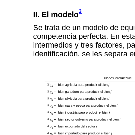
3
II. El modelo
Se trata de un modelo de equil
competencia perfecta. En es
intermedios y tres factores, p
identificación, se les separa e
Bienes intermedios
X
=
bien agrícola para producir el bien
j
1,j
X
=
bien ganadero para producir el bien
j
2,j
X
=
bien silvícola para producir el bien
j
3,j
X
=
bien caza y pesca para producir el bien
j
4,j
X
=
bien industria para producir el bien
j
5,j
X
=
bien sector gobierno para producir el bien
j
6,j
X
=
bien exportado del sector
j
7,j
X
=
bien importado para producir el bien
j
8,j