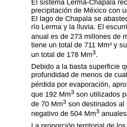
El sistema Lerma-Chapala reci
precipitación de México con 
El lago de Chapala se abastec
río Lerma y la lluvia. El escur
anual es de 273 millones de 
tiene un total de 711 Mm³ y s
3
un total de 178 Mm
.
Debido a la basta superficie 
profundidad de menos de cuat
pérdida por evaporación, ap
3
que 192 Mm
son utilizados p
3
de 70 Mm
son destinados al 
3
negativo de 504 Mm
anuales
La proporción territorial de l