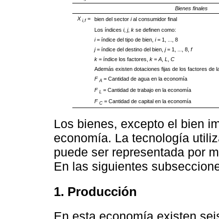
Bienes finales
X
=
bien del sector
i
al consumidor final
i,f
Los índices
i
,
j
,
k
se definen como:
i
= índice del tipo de bien,
i
= 1, ..., 8
j
= índice del destino del bien,
j
= 1, ..., 8,
f
k
= índice los factores,
k
=
A
,
L
,
C
Además existen dotaciones fijas de los factores de 
F
= Cantidad de agua en la economía
A
F
= Cantidad de trabajo en la economía
L
F
= Cantidad de capital en la economía
C
Los bienes, excepto el bien i
economía. La tecnología utili
puede ser representada por m
En las siguientes subseccione
1. Producción
En esta economía existen seis