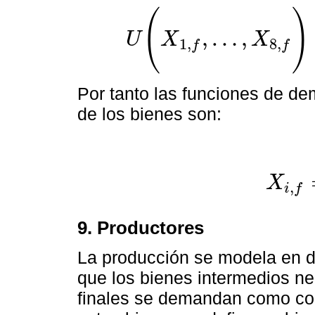
(
)
,
…
,
U
X
X
1
,
8
,
f
f
U
(
X
1
,
f
,
…
,
X
8
,
f
)
=
∏
i
=
1
8
X
i
,
f
α
i
con
∑
i
=
1
8
α
i
=
Por tanto las funciones de d
de los bienes son:
X
,
i
f
X
i
,
f
=
α
i
∑
k
=
9. Productores
La producción se modela en d
que los bienes intermedios ne
finales se demandan como co