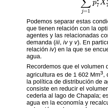
∑
∗
p
X
7
∑
j
=
1
6
p
7
∗
X
7
,
j
∗
=
=
1
j
Podemos separar estas condic
que tienen relación con la op
agentes y las relacionadas con
demanda (
iii
,
iv
y
v
). En parti
relación
iv
) en la que se encue
agua.
Recordemos que el volumen de
3
agricultura es de 1 602 Mm
,
la política de distribución de
consiste en reducir el volumen
cederla al lago de Chapala; e
agua en la economía y recalcul