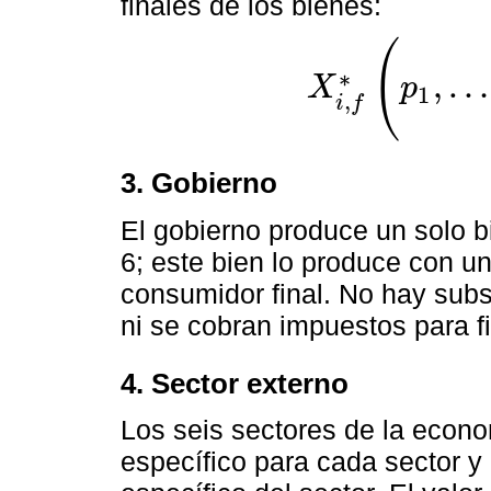
finales de los bienes:
(
∗
,
…
X
p
1
X
i
,
f
∗
(
p
1
,
…
,
p
6
,
p
8
,
∑
k
=
A
C
,
i
f
3. Gobierno
El gobierno produce un solo 
6; este bien lo produce con un
consumidor final. No hay subs
ni se cobran impuestos para f
4. Sector externo
Los seis sectores de la econ
específico para cada sector 