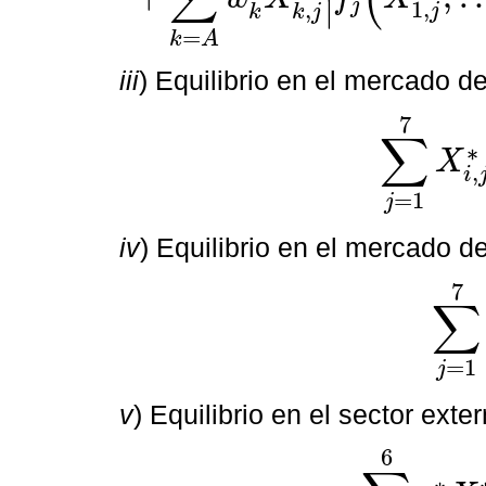
∣
j
1
,
,
j
k
k
j
=
k
A
iii
) Equilibrio en el mercado d
7
∑
∗
X
,
∑
j
=
1
7
X
i
,
j
∗
+
X
i
,
f
i
=
1
j
iv
) Equilibrio en el mercado d
7
∑
∑
j
=
1
7
X
=
1
j
v
) Equilibrio en el sector exte
6