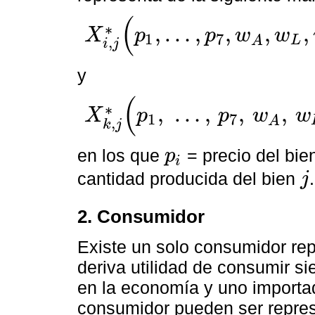
(
∗
,
…
,
,
,
,
X
p
p
w
w
1
7
L
A
,
X
i
,
j
∗
(
p
1
,
…
,
p
7
,
w
A
,
w
L
,
w
C
,
Y
j
)
=
demanda del bien
i
par
i
j
y
(
∗
,
…
,
,
,
X
p
p
w
w
1
7
A
X
k
,
j
∗
(
p
1
,
…
,
p
7
,
w
A
,
w
L
,
w
C
,
Y
j
)
=
demanda del bien
,
k
j
en los que
= precio del bi
p
i
p
i
cantidad producida del bien
.
j
j
2. Consumidor
Existe un solo consumidor rep
deriva utilidad de consumir si
en la economía y uno importad
consumidor pueden ser repres