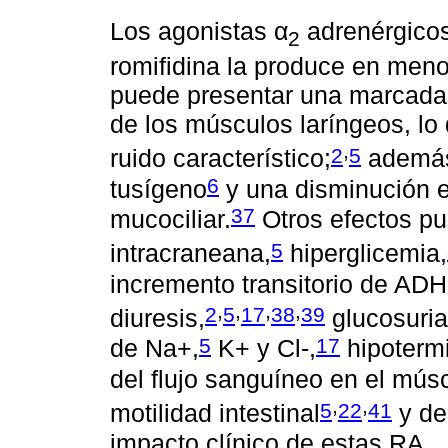
Los agonistas α
adrenérgicos
2
romifidina la produce en meno
puede presentar una marcada r
de los músculos laríngeos, lo
,
2
5
ruido característico;
además 
6
tusígeno
y una disminución e
37
mucociliar.
Otros efectos pu
5
intracraneana,
hiperglicemia,
incremento transitorio de AD
,
,
,
,
2
5
17
38
39
diuresis,
glucosuria
5
17
de Na+,
K+ y Cl-,
hipotermi
del flujo sanguíneo en el mús
,
,
5
22
41
motilidad intestinal
y de
impacto clínico de estas RA.