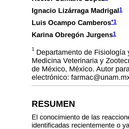
1
Ignacio Lizárraga Madrigal
*
1
Luis Ocampo Camberos
1
Karina Obregón Jurgens
1
Departamento de Fisiología 
Medicina Veterinaria y Zoote
de México, México. Autor par
electrónico: farmac@unam.m
RESUMEN
El conocimiento de las reaccio
identificadas recientemente o y