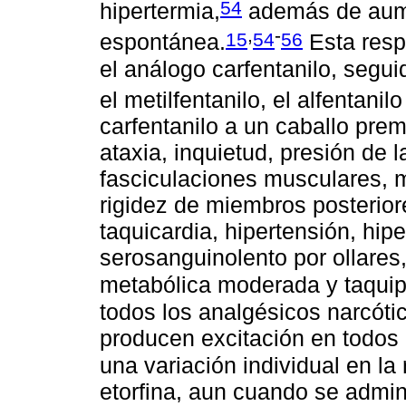
54
hipertermia,
además de aume
,
-
15
54
56
espontánea.
Esta resp
el análogo carfentanilo, seguid
el metilfentanilo, el alfentanilo
carfentanilo a un caballo pre
ataxia, inquietud, presión de
fasciculaciones musculares, m
rigidez de miembros posteriore
taquicardia, hipertensión, hip
serosanguinolento por ollares
metabólica moderada y taqui
todos los analgésicos narcóti
producen excitación en todos 
una variación individual en la
etorfina, aun cuando se admini