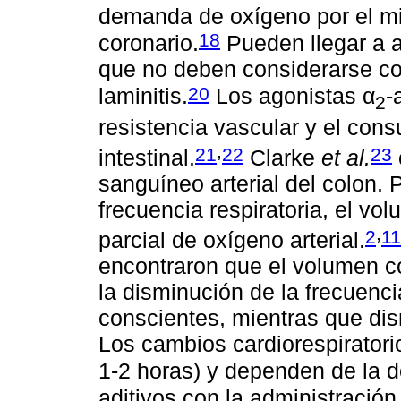
demanda de oxígeno por el mio
18
coronario.
Pueden llegar a a
que no deben considerarse co
20
laminitis.
Los agonistas α
-
2
resistencia vascular y el con
,
21
22
23
intestinal.
Clarke
et al.
sanguíneo arterial del colon.
frecuencia respiratoria, el vo
,
2
11
parcial de oxígeno arterial.
encontraron que el volumen c
la disminución de la frecuenci
conscientes, mientras que di
Los cambios cardiorespiratori
1-2 horas) y dependen de la d
aditivos con la administració