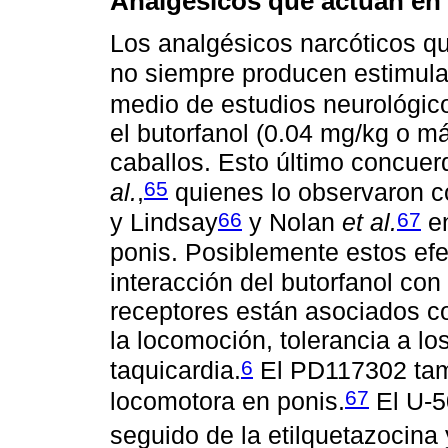
Analgésicos que actúan en 
Los analgésicos narcóticos q
no siempre producen estimula
medio de estudios neurológi
el butorfanol (0.04 mg/kg o m
caballos. Esto último concuer
65
al.
,
quienes lo observaron c
66
67
y Lindsay
y Nolan
et al.
en
ponis. Posiblemente estos efe
interacción del butorfanol con
receptores están asociados c
la locomoción, tolerancia a lo
6
taquicardia.
El PD117302 tam
67
locomotora en ponis.
El U-5
seguido de la etilquetazocina y