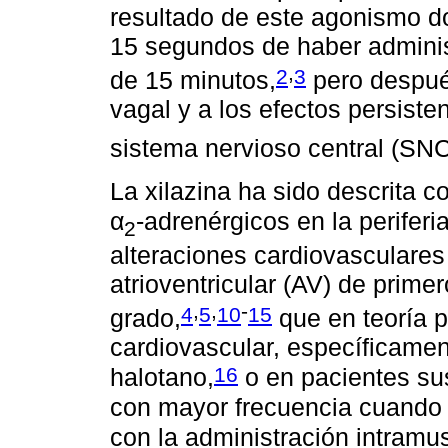
resultado de este agonismo d
15 segundos de haber admini
,
2
3
de 15 minutos,
pero despué
vagal y a los efectos persiste
sistema nervioso central (SNC
La xilazina ha sido descrita c
α
-adrenérgicos en la periferia
2
alteraciones cardiovasculares
atrioventricular (AV) de prim
,
,
-
4
5
10
15
grado,
que en teoría 
cardiovascular, específicamen
16
halotano,
o en pacientes su
con mayor frecuencia cuando s
con la administración intramus