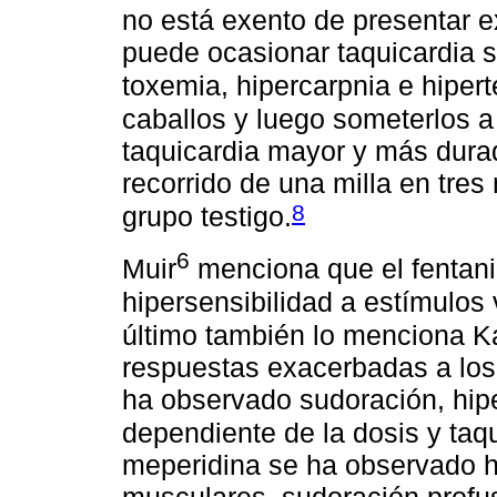
no está exento de presentar e
puede ocasionar taquicardia 
toxemia, hipercarpnia e hipert
caballos y luego someterlos 
taquicardia mayor y más durad
recorrido de una milla en tre
8
grupo testigo.
6
Muir
menciona que el fentani
hipersensibilidad a estímulos v
último también lo menciona K
respuestas exacerbadas a lo
ha observado sudoración, hipe
dependiente de la dosis y taq
meperidina se ha observado hi