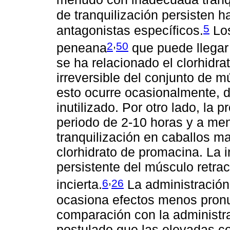
de tranquilización persisten h
5
antagonistas específicos.
Los
,
2
50
peneana
que puede llegar a
se ha relacionado el clorhidr
irreversible del conjunto de 
esto ocurre ocasionalmente, 
inutilizado. Por otro lado, la
periodo de 2-10 horas y a me
tranquilización en caballos 
clorhidrato de promacina. La i
persistente del músculo retrac
,
6
26
incierta.
La administración
ocasiona efectos menos pronu
comparación con la administra
postulado que las elevadas c