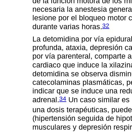
de la función motora de los m
necesaria la anestesia general
lesione por el bloqueo motor c
32
durante varias horas.
La detomidina por vía epidura
profunda, ataxia, depresión ca
por vía parenteral, comparte 
cardiaco que induce la xilazin
detomidina se observa dismin
catecolaminas plasmáticas, pe
indicar que se induce una red
34
adrenal.
Un caso similar es l
una dosis terapéuticas, puede
(hipertensión seguida de hipo
musculares y depresión respir