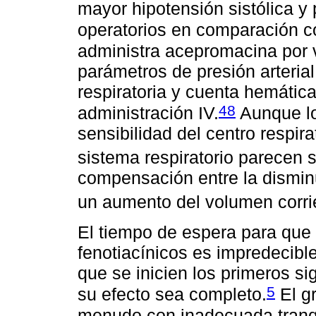
mayor hipotensión sistólica y
operatorios en comparación co
administra acepromacina por 
parámetros de presión arteria
respiratoria y cuenta hemátic
48
administración IV.
Aunque los
sensibilidad del centro respira
sistema respiratorio parecen 
compensación entre la disminu
un aumento del volumen corri
El tiempo de espera para que 
fenotiacínicos es impredecibl
que se inicien los primeros s
5
su efecto sea completo.
El gr
menudo con inadecuada tranqu