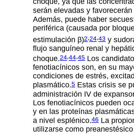
choque, ya que las concentra
serán elevadas y favorecerán 
Además, puede haber secuest
periférica (causada por bloqu
,
,
2
24
43
estimulación β)
y sudora
flujo sanguíneo renal y hepát
,
,
24
44
45
choque.
Los candidato
fenotiacínicos son, en su mayo
condiciones de estrés, excit
5
plasmático.
Estas crisis se p
administración IV de expansor
Los fenotiacínicos pueden oca
y en las proteínas plasmática
46
a nivel esplénico.
La propion
utilizarse como preanestésico