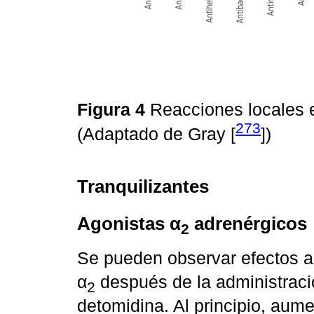
Figura 4
Reacciones locales e
273
(Adaptado de Gray [
])
Tranquilizantes
Agonistas α
adrenérgicos
2
Se pueden observar efectos a
α
después de la administració
2
detomidina. Al principio, aum