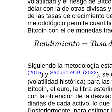
volatilidad y el riesgo de Bitc
dólar con la de otras divisas y
de las tasas de crecimiento d
metodológico permite cuantifi
Bitcoin con el de monedas trad
=
R
e
n
d
i
m
i
e
n
t
o
T
a
s
a
Rendimiento
=
Tasa
de
cambio
=
(
TC
t
-
tc
t
-
1
)
TC
t
-
1
*
10
Siguiendo la metodología esta
(2015
Sapuric
et al
. (2022
) y
), se
(volatilidad histórica) para l
Bitcoin, el euro, la libra esterl
con la obtención de la desvia
diarias de cada activo, lo que 
Posteriormente, para estimar l