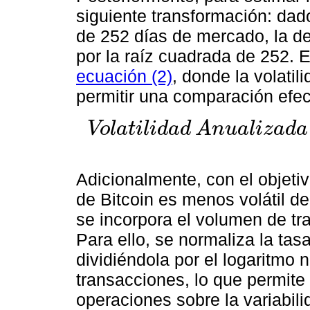
siguiente transformación: dad
de 252 días de mercado, la de
por la raíz cuadrada de 252. 
ecuación (2)
, donde la volatil
permitir una comparación efect
V
o
l
a
t
i
l
i
d
a
d
A
n
u
a
l
i
z
a
d
a
Volatilidad
Anualizada
=
Desviación
Estándar
*
252
Adicionalmente, con el objetiv
de Bitcoin es menos volátil de
se incorpora el volumen de tr
Para ello, se normaliza la tas
dividiéndola por el logaritmo 
transacciones, lo que permite 
operaciones sobre la variabili