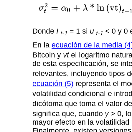
2
=
+
*
ln
(
vt
)
σ
α
λ
0
σ
t
2
=
α
0
+
λ
*
ln
(
vt
)
t
-
1
+
a
1
u
t
-
1
2
+
β
σ
t
-
1
2
+
γ
u
t
-
1
2
I
t
-
1
−
t
t
Donde
Ι
= 1 si
u
< 0 y 0 
t-1
t-1
En la
ecuación de la media (4
Bitcoin y
vt
el logaritmo natura
de esta especificación, se int
relevantes, incluyendo tipos d
ecuación (5)
representa el 
volatilidad condicional e intr
dicótoma que toma el valor de
significa que, cuando
γ
> 0, l
mayor efecto en la volatilidad
Finalmente, existen versiones