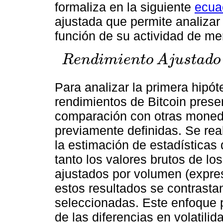
formaliza en la siguiente
ecua
ajustada que permite analizar l
función de su actividad de me
R
e
n
d
i
m
i
e
n
t
o
A
j
u
s
t
a
d
o
Rendimiento
Ajustado
=
Tasa
de
cambio
ln
(
Volumen
de
Para analizar la primera hipót
rendimientos de Bitcoin prese
comparación con otras moneda
previamente definidas. Se real
la estimación de estadísticas
tanto los valores brutos de l
ajustados por volumen (expre
estos resultados se contrasta
seleccionadas. Este enfoque p
de las diferencias en volatilida