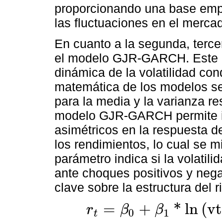
proporcionando una base empí
las fluctuaciones en el merca
En cuanto a la segunda, terce
el modelo GJR-GARCH. Este mo
dinámica de la volatilidad con
matemática de los modelos se
para la media y la varianza re
modelo GJR-GARCH permite ide
asimétricos en la respuesta de
los rendimientos, lo cual se m
parámetro indica si la volatil
ante choques positivos y nega
clave sobre la estructura del 
=
+
*
ln
(
vt
r
β
β
0
1
t
r
t
=
β
0
+
β
1
*
ln
(
vt
)
t
-
1
+
∑
i
=
1
p
θ
i
X
t
+
ε
t