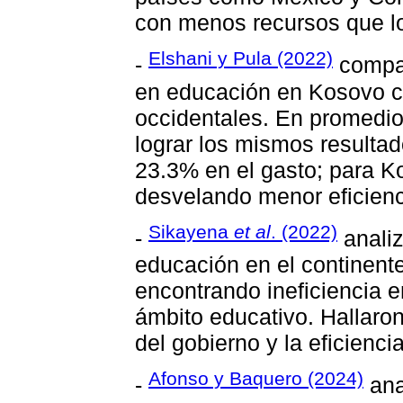
con menos recursos que l
Elshani y Pula (2022)
-
compar
en educación en Kosovo co
occidentales. En promedio
lograr los mismos resulta
23.3% en el gasto; para Ko
desvelando menor eficienc
Sikayena
et al
. (2022)
-
analiz
educación en el continent
encontrando ineficiencia 
ámbito educativo. Hallaron
del gobierno y la eficienci
Afonso y Baquero (2024)
-
ana