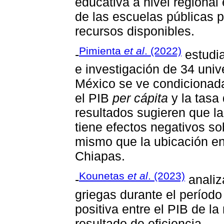
educativa a nivel regional
de las escuelas públicas 
recursos disponibles.
Pimienta
et al
. (2022)
-
estudia
e investigación de 34 univ
México se ve condicionada
el PIB
per cápita
y la tasa 
resultados sugieren que l
tiene efectos negativos sob
mismo que la ubicación en
Chiapas.
Kounetas
et al
. (2023)
-
analiz
griegas durante el períod
positiva entre el PIB de la
resultado de eficiencia.