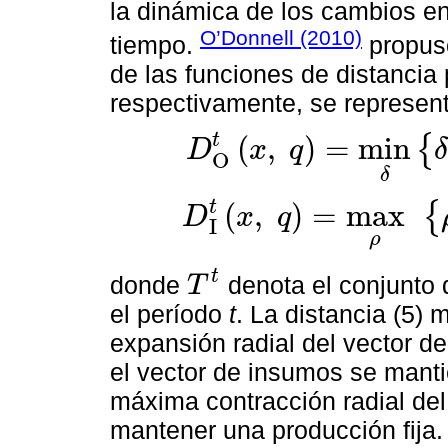
la dinámica de los cambios en 
O’Donnell (2010)
tiempo.
propuso
de las funciones de distancia
respectivamente, se represent
t
(
,
)
=
min
{
D
x
q
O
D
O
t
x
,
q
=
min
δ
δ
>
0
:
x
,
q
δ
∈
T
t
,
δ
t
(
,
)
=
max
{
D
x
q
I
D
I
t
x
,
q
=
max
ρ
ρ
>
0
:
x
ρ
,
q
∈
T
t
,
ρ
t
donde
denota el conjunto 
T
T
t
el período
t
. La distancia (5) 
expansión radial del vector d
el vector de insumos se mantie
máxima contracción radial de
mantener una producción fija. 