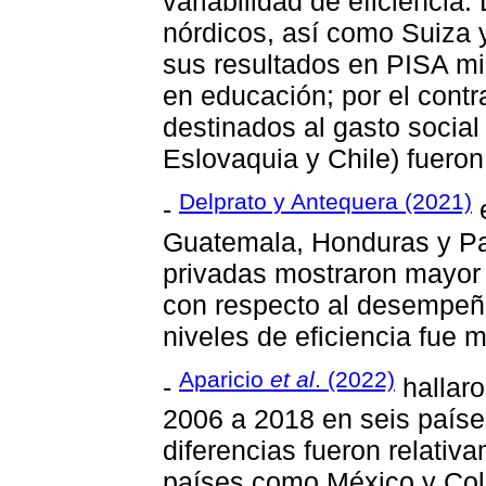
variabilidad de eficiencia
nórdicos, así como Suiza 
sus resultados en PISA m
en educación; por el cont
destinados al gasto social
Eslovaquia y Chile) fueron
Delprato y Antequera (2021)
-
e
Guatemala, Honduras y Pa
privadas mostraron mayor e
con respecto al desempeñ
niveles de eficiencia fue 
Aparicio
et al
. (2022)
-
hallaro
2006 a 2018 en seis paíse
diferencias fueron relati
países como México y Col