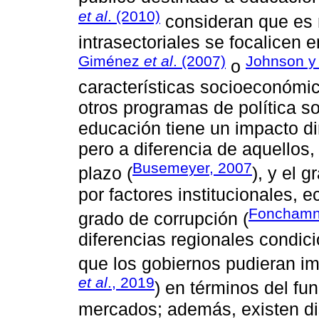
et al
. (2010)
consideran que es 
intrasectoriales se focalicen 
Giménez
et al
. (2007)
Johnson y
o
características socioeconómic
otros programas de política so
educación tiene un impacto dir
pero a diferencia de aquellos
Busemeyer, 2007
plazo (
), y el 
por factores institucionales, 
Fonchamn
grado de corrupción (
diferencias regionales condici
que los gobiernos pudieran im
et al
., 2019
) en términos del fu
mercados; además, existen di