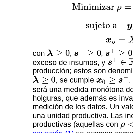
M
i
n
i
m
i
z
a
r
=
ρ
M
i
n
i
m
i
z
a
r
ρ
=
1
-
(
1
/
m
)
∑
i
=
1
m
s
i
-
/
x
i
s
u
j
e
t
o
a
y
s
u
j
e
t
o
a
y
o
=
Y
λ
-
s
+
,
=
x
o
x
o
=
X
λ
+
s
-
,
−
+
≥
0
≥
0
≥
0
con
,
,
λ
s
s
λ
≥
0
s
-
≥
0
s
+
≥
0
+
∈
exceso de insumos, y
s
s
+
∈
R
s
producción; estos son denom
−
≥
0
≥
, se cumple
.
λ
x
s
0
λ
≥
0
x
0
≥
s
-
será una medida monótona dec
holguras, que además es invar
medición de los datos. Un val
una unidad productiva. Las in
productivas (aquellas con
ρ
ρ
<
1