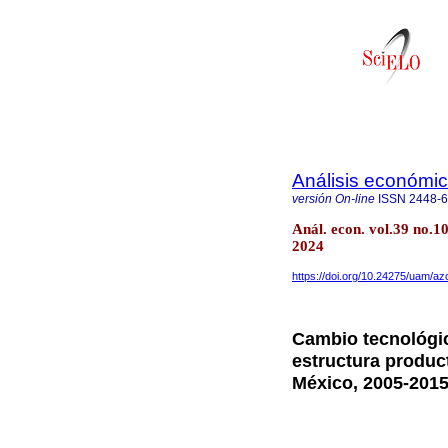
Análisis económi
versión On-line
ISSN
2448-
Anál. econ. vol.39 no.
2024
https://doi.org/10.24275/uam/a
Cambio tecnológic
estructura produc
México, 2005-201