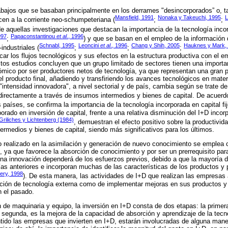
rabajos que se basaban principalmente en los derrames "desincorporados” o, 
Mansfield, 1991
Nonaka y Takeuchi, 1995
L
en a la corriente neo-schumpeteriana (
;
;
de aquellas investigaciones que destacan la importancia de la tecnología inco
997
Papaconstantinou
et al
., 1996
;
) y que se basan en el empleo de la información 
Schnabl, 1995
Leoncini
et al
., 1996
Chang y Shih, 2005
Hauknes y Mark,
-industriales (
;
;
;
ificar los flujos tecnológicos y sus efectos en la estructura productiva con el 
os estudios concluyen que un grupo limitado de sectores tienen una importa
mico por ser productores netos de tecnología, ya que representan una gran p
el producto final, añadiendo y transfiriendo los avances tecnológicos en mate
ntensidad innovadora", a nivel sectorial y de país, cambia según se trate de
indirectamente a través de insumos intermedios y bienes de capital. De acuer
s países, se confirma la importancia de la tecnología incorporada en capital fi
porado en inversión de capital, frente a una relativa disminución del I+D inco
Griliches y Lichtenberg (1984)
, demuestran el efecto positivo sobre la productivid
ermedios y bienes de capital, siendo más significativos para los últimos.
zo realizado en la asimilación y generación de nuevo conocimiento se emplea
, ya que favorece la absorción de conocimiento y por ser un prerrequisito par
 una innovación dependerá de los esfuerzos previos, debido a que la mayoría 
as anteriores e incorporan muchas de las características de los productos y
ery, 1998
). De esta manera, las actividades de I+D que realizan las empresas 
ación de tecnología externa como de implementar mejoras en sus productos 
n el pasado.
 de maquinaria y equipo, la inversión en I+D consta de dos etapas: la primera
a segunda, es la mejora de la capacidad de absorción y aprendizaje de la tec
tido las empresas que invierten en I+D, estarán involucradas de alguna mane