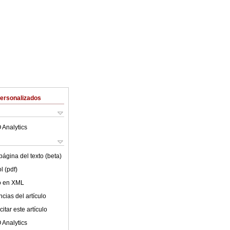
Personalizados
 Analytics
ágina del texto (beta)
l (pdf)
lo en XML
cias del artículo
itar este artículo
 Analytics