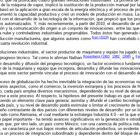
o, que ha provocado cuatro grandes revoluciones industriales. La primera de el
o de la máquina de vapor, implicó la sustitución de la producción manual por 
 basó en la aplicación a gran escala de la energía eléctrica y el proceso de p
aumentó la capacidad productiva y creó un modelo de producción en masa. La 
 con el desarrollo de la tecnología de la información, que propició que los p
os automatizados. Y, más recientemente, a partir del 2010, el desarrollo de 
ión y la comunicación dio origen a un conjunto de innovaciones, entre las que 
a nube y controladores industriales programables. Todos éstos han generado
Kuo (2019)
oducción manufacturera, que algunos autores como
han concebido c
arta revolución industrial.
luciones industriales, el sector productor de maquinaria y equipo ha jugado u
Rosenberg (1963
1982
1998)
Fe
l progreso técnico. Tal como lo afirman Nathan
,
,
y
e desarrollo y difusión del progreso tecnológico, un factor económico fundame
r de la maquinaria y equipo que incorpora, desarrolla y difunde las innovacio
que este sector permite vincular el proceso de innovación con el desarrollo de
oceso de globalización ha hecho inevitable la integración de las economías n
varios aspectos, como el comercio, la inversión extranjera y los procesos de 
ido, cada país emplea diversos mecanismos, dependiendo de su nivel de desa
rse a este proceso. Al respecto, la hipótesis del presente trabajo es que el s
siendo un elemento clave para generar, asimilar y difundir el cambio tecnológi
da país, y su nivel de desarrollo podrá estimular o limitar el crecimiento de l
ño contrastante de dos países con diferentes niveles de desarrollo: por un la
ado como Alemania, el cual mediante la estrategia Industria 4.0 - en la que e
papel importante - ha tenido avances significativos en la generación e intro
ras que, por otro lado, un país como México, con una carencia de política indus
, se caracteriza por sus bajos niveles de articulación productiva, un evidente 
a un proceso de integración subordinado y dependiente dentro del bloque de 