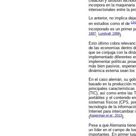
creación y difusión tecnoló
incorpora en la maquinaria 
intersectoriales entre la p
Lo anterior, no implica dej
Leo
en estudios como el de
incorporado es un primer p
1997
Lundvall, 1988
;
).
Esto último cobra relevanc
de las economías dentro de
que se conjuga con la dinám
implementado diferentes es
implementar políticas proac
más bien pasivos, esperan 
dinámica externa sean los 
En el caso alemán, su gob
basado en la producción ma
principales características
(TIC), así como entre las 
portátiles y el contenido 
sistemas físicos (CPS, po
tecnología de la informaci
Internet para intercambiar
Kagerman
et al
., 2013
(
).
Pese a que Alemania tiene 
un líder en el campo de lo
importantes. En primer lug