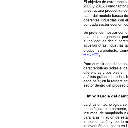
El objetivo de este trabaj
2005 y 2015, como factor p
la estructura productiva d
partir del modelo básico d
diferentes industrias con e
por cada sector económico y
Se pretende mostrar cómo u
una industria genérica, po
su calidad; es decir, incr
aquellas otras industrias
producir su producto. Como
et al
., 2022
).
Para cumplir con dicho obj
características sobre el c
diferencias y posibles sim
análisis gráfico de redes, 
cada país; en la tercera s
sector dentro del proceso 
I. Importancia del ca
La difusión tecnológica s
tecnológica externamente,
insumos, de maquinaria y d
para la asimilación de est
implementación y, por lo m
la inversión o el gasto en 