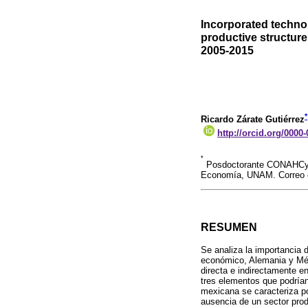
Incorporated technol
productive structur
2005-2015
*
Ricardo Zárate Gutiérrez
http://orcid.org/0000
*
Posdoctorante CONAHCyT e
Economía, UNAM. Correo e
RESUMEN
Se analiza la importancia 
económico, Alemania y Méxi
directa e indirectamente en
tres elementos que podrían
mexicana se caracteriza po
ausencia de un sector prod