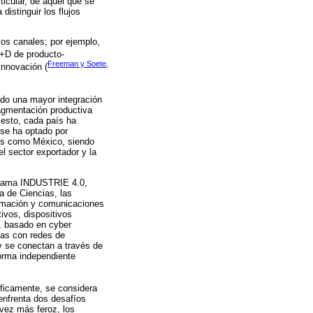
ticular, de aquel que se
distinguir los flujos
sos canales; por ejemplo,
 I+D de producto-
Freeman y Soete,
Innovación (
ado una mayor integración
ragmentación productiva
a esto, cada país ha
 se ha optado por
íses como México, siendo
l sector exportador y la
ograma INDUSTRIE 4.0,
a de Ciencias, las
formación y comunicaciones
ivos, dispositivos
o, basado en cyber
cas con redes de
y se conectan a través de
forma independiente
íficamente, se considera
 enfrenta dos desafíos
 vez más feroz, los