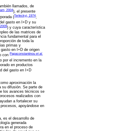
también llamados, de
am, 2004
), el presente
Terleckyj, 1974
rporada (
;
del gasto en I+D y su
 2009
) y cuya característica
empleo de las matrices de
ncia fundamental para el
roporción de toda la
rias primas y
 gasto en I+D de origen
Papaconstantinou
et al
.
do con
jo por el incremento en la
rporado en productos
ad del gasto en I+D
 como aproximación la
a su difusión. Se parte de
de los avances técnicos se
 procesos realizados con
ayudan a fortalecer su
y procesos, apoyándose en
, es el desarrollo de
nología generada
ra en el proceso de