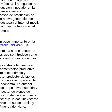
las, en el siglo XVIII,
la máquina. La segunda, a
roducción innovador en la
tercera revolución
rocesos de producción se
una nueva generación de
destacan el Internet móvil,
 cambios profundos en el
omo el
n papel importante en la
rnando Fajnzylber (1989
,
ntal ha sido el sector de
nes que se introducen en el
 la estructura productiva.
acionales a la dinámica
fragmentación productiva,
rrollo económico y
ector productor de bienes
co que se incorpora en la
a economía. Lo anterior
do, la positiva inserción y
l sector de bienes de
ducción de innovaciones en
trial y un casi inexistente
nivel de subdesarrollo y,
América del Norte.