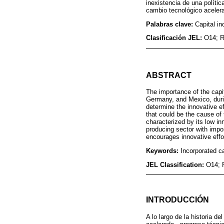
inexistencia de una polític
cambio tecnológico acelera
Palabras clave:
Capital in
Clasificación JEL:
O14; R
ABSTRACT
The importance of the capi
Germany, and Mexico, durin
determine the innovative ef
that could be the cause o
characterized by its low i
producing sector with impor
encourages innovative effo
Keywords:
Incorporated ca
JEL Classification:
O14; 
INTRODUCCIÓN
A lo largo de la historia 