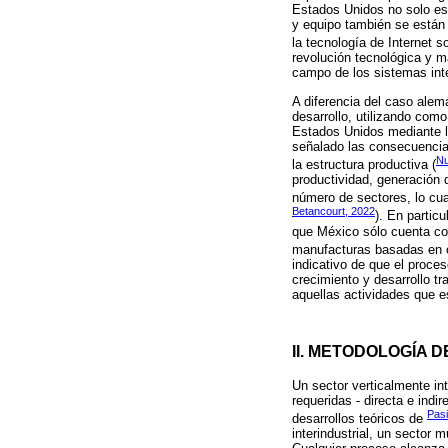
Estados Unidos no solo est
y equipo también se están
la tecnología de Internet s
revolución tecnológica y m
campo de los sistemas int
A diferencia del caso alemá
desarrollo, utilizando como
Estados Unidos mediante la
señalado las consecuencias
Nu
la estructura productiva (
productividad, generación 
número de sectores, lo cua
Betancourt, 2022
). En partic
que México sólo cuenta con
manufacturas basadas en o
indicativo de que el proc
crecimiento y desarrollo t
aquellas actividades que e
II. METODOLOGÍA D
Un sector verticalmente in
requeridas - directa e ind
Pasi
desarrollos teóricos de
interindustrial, un sector 