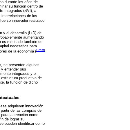
ico durante los años de
inar su función dentro de
te Integrados (SVI), a
interrelaciones de las
esfuerzo innovador realizado
 y el desarrollo (I+D) de
, probablemente aumentando
n es resultado también de
pital necesarios para
Cresti
tores de la economía (
a, se presentan algunas
r y entender sus
lmente integrados y el
a estructura productiva de
te, la función de dicho
ntextuales
esas adquieren innovación
partir de las compras de
o para la creación como
in de lograr su
 se pueden identificar como