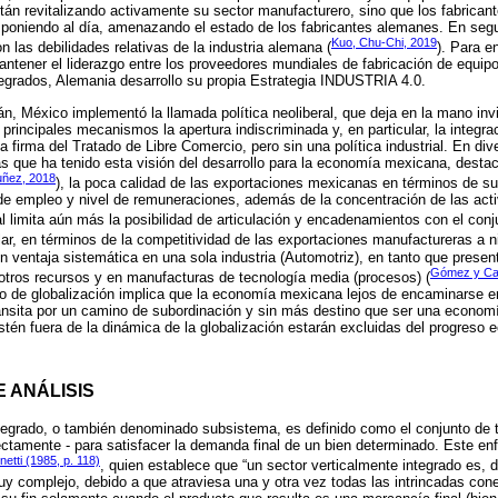
án revitalizando activamente su sector manufacturero, sino que los fabrican
 poniendo al día, amenazando el estado de los fabricantes alemanes. En segu
Kuo, Chu-Chi, 2019
on las debilidades relativas de la industria alemana (
). Para e
antener el liderazgo entre los proveedores mundiales de fabricación de equipo
egrados, Alemania desarrollo su propia Estrategia INDUSTRIA 4.0.
n, México implementó la llamada política neoliberal, que deja en la mano invis
 principales mecanismos la apertura indiscriminada y, en particular, la integr
 firma del Tratado de Libre Comercio, pero sin una política industrial. En div
 que ha tenido esta visión del desarrollo para la economía mexicana, destac
ñez, 2018
), la poca calidad de las exportaciones mexicanas en términos de su
de empleo y nivel de remuneraciones, además de la concentración de las act
l limita aún más la posibilidad de articulación y encadenamientos con el conj
ular, en términos de la competitividad de las exportaciones manufactureras a ni
 ventaja sistemática en una sola industria (Automotriz), en tanto que presen
Gómez y Ca
tros recursos y en manufacturas de tecnología media (procesos) (
eso de globalización implica que la economía mexicana lejos de encaminarse 
ransita por un camino de subordinación y sin más destino que ser una econom
stén fuera de la dinámica de la globalización estarán excluidas del progreso
E ANÁLISIS
tegrado, o también denominado subsistema, es definido como el conjunto de 
irectamente - para satisfacer la demanda final de un bien determinado. Este e
netti (1985, p. 118)
, quien establece que “un sector verticalmente integrado es, 
muy complejo, debido a que atraviesa una y otra vez todas las intrincadas cone