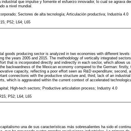
a industrial que impulse y fomente el esfuerzo innovador, lo cual se agrava de
do a nivel mundial.
corporado; Sectores de alta tecnología; Articulación productiva; Industria 4.0
15; P52; L64; L65
tal goods producing sector is analyzed in two economies with different level
g the years 2005 and 2015. The methodology of vertically integrated sectors 
fort that is incorporated directly and indirectly in each sector, which allows us
f the backwardness of the Mexican economy compared to the German: firstly,
nnovative capacity, reflecting a poor effort seen as R&D expenditure; second, 
tant connections with the productive structure and, third, lack of an industria
rts, which is aggravated within the current context of accelerated technologic
pital; High-tech sectors; Productive articulation process; Industry 4.0
R15; P52; L64; L65
del capitalismo una de sus características más sobresalientes ha sido el conti