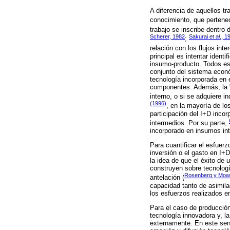
A diferencia de aquellos t
conocimiento, que pertenec
trabajo se inscribe dentro 
Scherer, 1982
Sakurai
et al
., 1
;
relación con los flujos inter
principal es intentar ident
insumo-producto. Todos est
conjunto del sistema econó
tecnología incorporada en 
componentes. Además, la "i
interno, o si se adquiere 
(1996)
, en la mayoría de lo
participación del I+D incor
intermedios. Por su parte,
incorporado en insumos int
Para cuantificar el esfuer
inversión o el gasto en I+D
la idea de que el éxito de
construyen sobre tecnologí
Rosenberg y Mow
antelación (
capacidad tanto de asimil
los esfuerzos realizados e
Para el caso de producción
tecnología innovadora y, l
externamente. En este sen