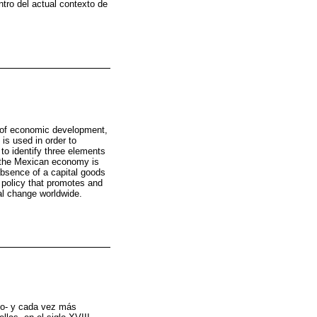
ntro del actual contexto de
s of economic development,
is used in order to
 to identify three elements
 the Mexican economy is
absence of a capital goods
l policy that promotes and
al change worldwide.
nuo- y cada vez más