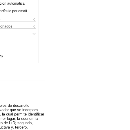
ción automática
artículo por email
s
cionados
nk
eles de desarrollo
vador que se incorpora
la cual permite identificar
mer lugar, la economía
to de I+D; segundo,
ctiva y, tercero,