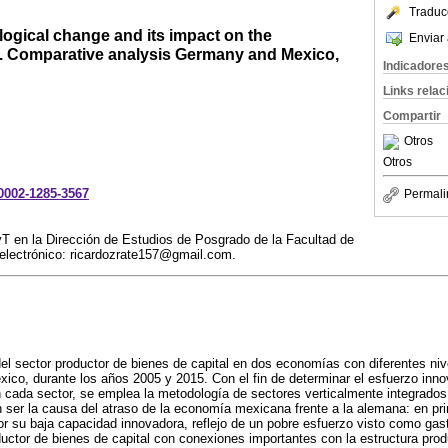
Traduc
ogical change and its impact on the
Enviar 
e. Comparative analysis Germany and Mexico,
Indicadore
Links rela
Compartir
Otros
Otros
-0002-1285-3567
Permali
n la Dirección de Estudios de Posgrado de la Facultad de
lectrónico: ricardozrate157@gmail.com.
del sector productor de bienes de capital en dos economías con diferentes niv
co, durante los años 2005 y 2015. Con el fin de determinar el esfuerzo inno
 cada sector, se emplea la metodología de sectores verticalmente integrados, 
 ser la causa del atraso de la economía mexicana frente a la alemana: en pri
r su baja capacidad innovadora, reflejo de un pobre esfuerzo visto como gas
uctor de bienes de capital con conexiones importantes con la estructura produ