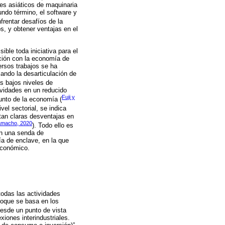
tes asiáticos de maquinaria
ndo término, el software y
nfrentar desafíos de la
s, y obtener ventajas en el
ible toda iniciativa para el
ación con la economía de
ersos trabajos se ha
ando la desarticulación de
s bajos niveles de
ividades en un reducido
Fuji y
unto de la economía (
vel sectorial, se indica
tan claras desventajas en
macho, 2020
). Todo ello es
en una senda de
ía de enclave, en la que
 económico.
todas las actividades
nfoque se basa en los
desde un punto de vista
xiones interindustriales.