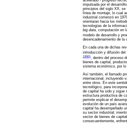
acelerado - progreso técnic
impulsada por el desarroll
principios del siglo XX, se
línea de montaje, lo cual 
industrial comenzó en 1970
orientaran hacia los métod
tecnologías de la informac
big data
, computación en l
modelo de desarrollo y pr
desencadenamiento de la cu
En cada una de dichas revo
introducción y difusión de
1990)
, dentro del proceso d
bienes de capital, producto
sistema económico, por lo 
Así también, el llamado pr
internacional, incluyendo 
entre otros. En este sent
tecnológico, para incorpora
de capital ha sido y sigue 
estructura productiva de ca
permite explicar el desempe
evolución de un país avanz
capital ha desempeñado un 
su sector industrial; mient
sector de bienes de capital
consecuentemente, enfrent