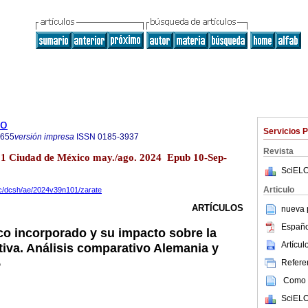
co
Servicios 
6655
versión impresa
ISSN
0185-3937
Revista
101 Ciudad de México may./ago. 2024 Epub 10-Sep-
SciELO
Articulo
zc/dcsh/ae/2024v39n101/zarate
ARTÍCULOS
nueva p
Españo
o incorporado y su impacto sobre la
Artícu
tiva. Análisis comparativo Alemania y
5
Referen
Como c
SciELO