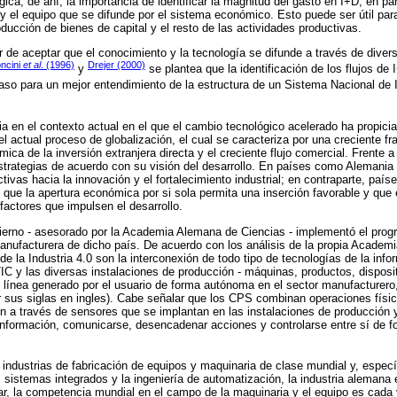
gica; de ahí, la importancia de identificar la magnitud del gasto en I+D, en par
y el equipo que se difunde por el sistema económico. Esto puede ser útil para 
roducción de bienes de capital y el resto de las actividades productivas.
ar de aceptar que el conocimiento y la tecnología se difunde a través de diver
ncini
et al
. (1996)
Drejer (2000)
y
se plantea que la identificación de los flujos de
aso para un mejor entendimiento de la estructura de un Sistema Nacional de 
ia en el contexto actual en el que el cambio tecnológico acelerado ha propici
l actual proceso de globalización, el cual se caracteriza por una creciente f
ica de la inversión extranjera directa y el creciente flujo comercial. Frente 
trategias de acuerdo con su visión del desarrollo. En países como Alemania
tivas hacia la innovación y el fortalecimiento industrial; en contraparte, pa
que la apertura económica por si sola permita una inserción favorable y que e
factores que impulsen el desarrollo.
ierno - asesorado por la Academia Alemana de Ciencias - implementó el pr
nufacturera de dicho país. De acuerdo con los análisis de la propia Academi
 de la Industria 4.0 son la interconexión de todo tipo de tecnologías de la in
TIC y las diversas instalaciones de producción - máquinas, productos, disposit
en línea generado por el usuario de forma autónoma en el sector manufacturer
r sus siglas en ingles). Cabe señalar que los CPS combinan operaciones físi
ón a través de sensores que se implantan en las instalaciones de producción 
 información, comunicarse, desencadenar acciones y controlarse entre sí de 
industrias de fabricación de equipos y maquinaria de clase mundial y, espec
s sistemas integrados y la ingeniería de automatización, la industria alemana
ar, la competencia mundial en el campo de la maquinaria y el equipo es cada