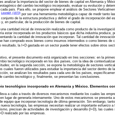
o es analizar la importancia del sector de bienes de capital en Alemania y Méx
rotagónico del cambio tecnológico incorporado, evaluar su evolución y determ
e cada país. Para ello, se propone emplear el análisis de Sectores Verticalmen
Leontief, (1973)
e
por ser una herramienta metodológica capaz de medir tanto las 
l conjunto de la estructura productiva y definir el grado de incorporación del 
, en particular, de la producción de bienes de capital.
na cantidad inicial de innovación realizada como producto de la investigación
dría estar incorporada en los productos básicos que dicha industria produce
ementando la cantidad de innovación que incorporan. Tal cantidad de innovació
 que han comprado esos bienes como insumos intermedios o como bienes de ca
 resultado, la I+D gastada en un sector puede tener efectos sobre otros sec
etivo, el presente documento está organizado en tres secciones: en la primer
ambio tecnológico incorporado en los dos países, con la idea de contextualiza
ilitudes; en la segunda sección, se expone la metodología de sectores vertica
los cuales fueron utilizados para estudiar la importancia del sector dentro de l
ección, se analizan los resultados para cada uno de los países, específicamen
de cambio tecnológico y, finalmente, se presentan las conclusiones.
mbio tecnológico incorporado en Alemania y México. Elementos co
e lleva a cabo a través de diversos mecanismos mediante los cuales las empr
 en lugar de generarla internamente. Uno de estos mecanismos se presenta a 
e equipo que incorporan tecnología de última generación. Sin embargo, tant
a nueva tecnología, las empresas necesitan realizar un importante esfuerzo a f
ismo, precisan de actividades de investigación y desarrollo (I+D), las cuales
I+D realizado por las empresas.