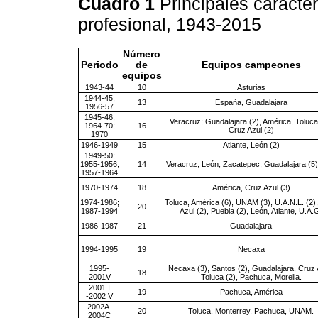
Cuadro 1
Principales caracter
profesional, 1943-2015
Número
Periodo
de
Equipos campeones
equipos
1943-44
10
Asturias
1944-45;
13
España, Guadalajara
1956-57
1945-46;
Veracruz; Guadalajara (2), América, Toluca
1964-70;
16
Cruz Azul (2)
1970
1946-1949
15
Atlante, León (2)
1949-50;
1955-1956;
14
Veracruz, León, Zacatepec, Guadalajara (5
1957-1964
1970-1974
18
América, Cruz Azul (3)
1974-1986;
Toluca, América (6), UNAM (3), U.A.N.L. (2)
20
1987-1994
Azul (2), Puebla (2), León, Atlante, U.A.
1986-1987
21
Guadalajara
1994-1995
19
Necaxa
1995-
Necaxa (3), Santos (2), Guadalajara, Cruz 
18
2001V
Toluca (2), Pachuca, Morelia.
2001 I
19
Pachuca, América
-2002 V
2002A-
20
Toluca, Monterrey, Pachuca, UNAM.
2004C