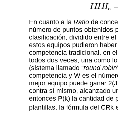
I
H
H
e
I
H
H
e
=
I
H
H
1
/
N
*
10
En cuanto a la
Ratio
de concen
número de puntos obtenidos po
clasificación, dividido entre
estos equipos pudieron haber
competencia tradicional, en e
todos dos veces, una como loca
(sistema llamado “
round robin
competencia y W es el número 
mejor equipo puede ganar 2(J
contra sí mismo, alcanzado u
entonces P(k) la cantidad de 
plantillas, la fórmula del CRk e