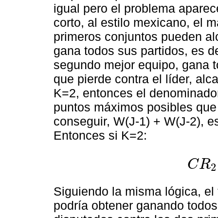
igual pero el problema aparec
corto, al estilo mexicano, el
primeros conjuntos pueden alc
gana todos sus partidos, es de
segundo mejor equipo, gana t
que pierde contra el líder, a
K=2, entonces el denominador
puntos máximos posibles que
conseguir, W(J-1) + W(J-2), es 
Entonces si K=2:
C
R
2
C
R
2
=
∑
i
=
Siguiendo la misma lógica, el
podría obtener ganando todos 