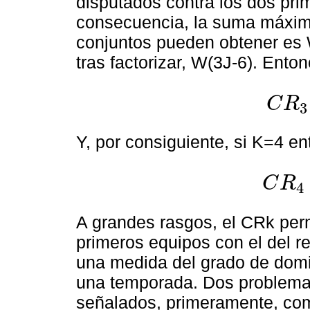
disputados contra los dos pri
consecuencia, la suma máxima
conjuntos pueden obtener es W
tras factorizar, W(3J-6). Ento
C
R
3
C
R
3
=
∑
i
=
Y, por consiguiente, si K=4 e
C
R
4
C
R
4
=
∑
i
=
1
A grandes rasgos, el CRk perm
primeros equipos con el del r
una medida del grado de domin
una temporada. Dos problemas
señalados, primeramente, com