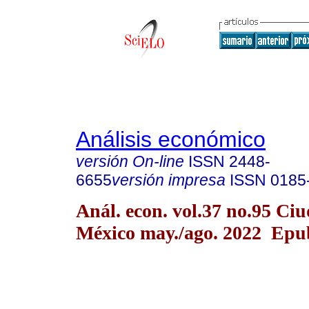
Análisis económico
versión On-line
ISSN
2448-
6655
versión impresa
ISSN
0185
Anál. econ. vol.37 no.95 Ci
México may./ago. 2022 Epu