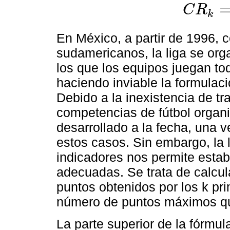
C
R
k
C
R
k
=
∑
i
=
1
k
P
k
En México, a partir de 1996,
sudamericanos, la liga se org
los que los equipos juegan t
haciendo inviable la formulac
Debido a la inexistencia de tr
competencias de fútbol organi
desarrollado a la fecha, una v
estos casos. Sin embargo, la l
indicadores nos permite estab
adecuadas. Se trata de calcul
puntos obtenidos por los k pri
número de puntos máximos qu
La parte superior de la fórmu