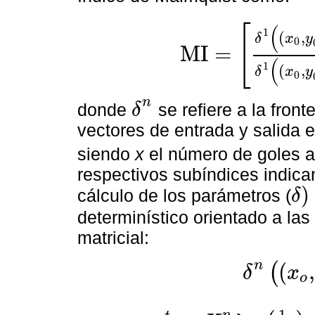
(
[
1
(
,
δ
x
y
0
M
I
=
M
I
=
δ
1
x
0
,
y
0
2
δ
1
x
0
,
y
0
1
δ
2
x
0
,
y
0
(
1
(
,
δ
x
y
0
n
donde
se refiere a la front
δ
δ
n
vectores de entrada y salida 
siendo
x
el número de goles 
respectivos subíndices indica
)
cálculo de los parámetros (
δ
δ
)
determinístico orientado a las
matricial:
n
(
(
δ
x
o
δ
n
x
o
,
y
o
t
=
min
θ
,