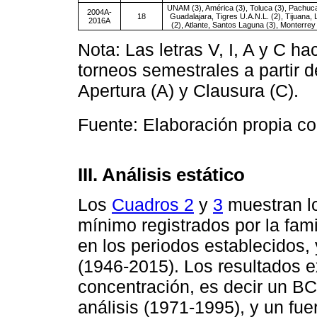
UNAM (3), América (3), Toluca (3), Pachuca
2004A-
18
Guadalajara, Tigres U.A.N.L. (2), Tijuana,
2016A
(2), Atlante, Santos Laguna (3), Monterrey 
Nota: Las letras V, I, A y C h
torneos semestrales a partir de
Apertura (A) y Clausura (C).
Fuente: Elaboración propia c
III. Análisis estático
Los
Cuadros 2
y
3
muestran l
mínimo registrados por la fami
en los periodos establecidos, y
(1946-2015). Los resultados 
concentración, es decir un B
análisis (1971-1995), y un fu