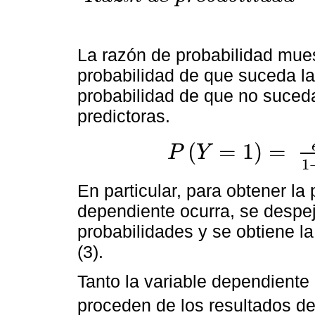
R
a
z
ó
n
d
e
p
r
o
b
a
b
i
l
i
d
a
d
=
P
(
Y
=
1
)
1
-
P
(
Y
=
1
)
=
e
∝
+
β
1
x
1
La razón de probabilidad muest
probabilidad de que suceda la
probabilidad de que no suceda
predictoras.
(
=
1
)
=
P
Y
P
Y
=
1
=
e
∝
+
β
1
x
1
+
β
2
x
2
+
…
+
β
m
x
1
En particular, para obtener la 
dependiente ocurra, se despej
probabilidades y se obtiene l
(3).
Tanto la variable dependiente
proceden de los resultados d