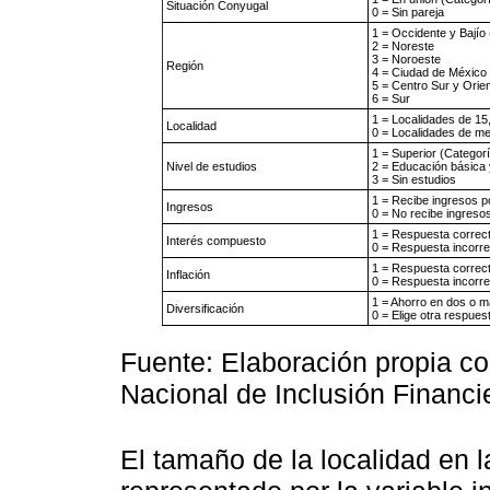
Situación Conyugal
0 = Sin pareja
1 = Occidente y Bajío 
2 = Noreste
3 = Noroeste
Región
4 = Ciudad de México
5 = Centro Sur y Orie
6 = Sur
1 = Localidades de 15
Localidad
0 = Localidades de m
1 = Superior (Categorí
Nivel de estudios
2 = Educación básica 
3 = Sin estudios
1 = Recibe ingresos po
Ingresos
0 = No recibe ingresos
1 = Respuesta correct
Interés compuesto
0 = Respuesta incorre
1 = Respuesta correct
Inflación
0 = Respuesta incorre
1 = Ahorro en dos o m
Diversificación
0 = Elige otra respues
Fuente: Elaboración propia c
Nacional de Inclusión Financi
El tamaño de la localidad en 