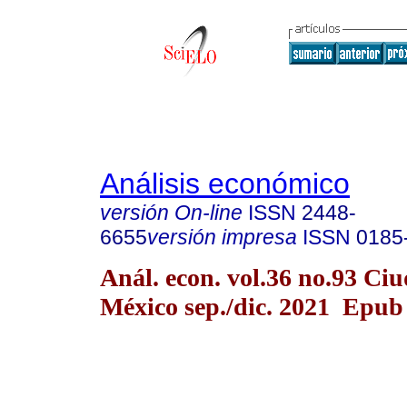
Análisis económico
versión On-line
ISSN
2448-
6655
versión impresa
ISSN
0185
Anál. econ. vol.36 no.93 Ci
México sep./dic. 2021 Epub