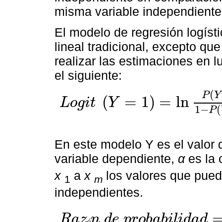
misma variable independiente
El modelo de regresión logístic
lineal tradicional, excepto que 
realizar las estimaciones en l
el siguiente:
(
P
Y
(
=
1
)
=
ln
L
o
g
i
t
Y
L
o
g
i
t
Y
=
1
=
ln
P
(
Y
=
1
)
1
-
P
(
Y
=
1
)
=
∝
+
β
1
x
1
+
β
2
x
2
+
…
+
β
1
−
(
P
En este modelo Y es el valor 
variable dependiente,
α
es la 
x
a
x
los valores que pued
1
m
independientes.
R
a
z
n
d
e
p
r
o
b
a
b
i
l
i
d
a
d
ó