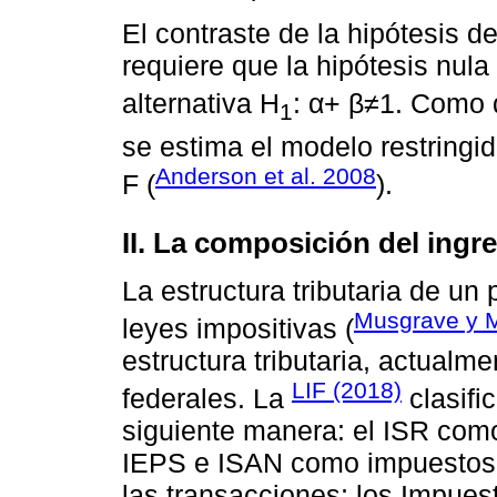
El contraste de la hipótesis 
requiere que la hipótesis nula
alternativa H
: α+ β≠1. Como 
1
se estima el modelo restringid
Anderson et al. 2008
F (
).
II. La composición del ingr
La estructura tributaria de un
Musgrave y 
leyes impositivas (
estructura tributaria, actual
LIF (2018)
federales. La
clasifi
siguiente manera: el ISR como
IEPS e ISAN como impuestos 
las transacciones; los Impuest