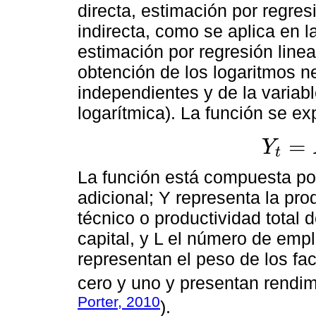
directa, estimación por regres
indirecta, como se aplica en 
estimación por regresión linea
obtención de los logaritmos n
independientes y de la variab
logarítmica). La función se e
=
Y
t
Y
t
=
A
K
α
L
β
La función está compuesta por
adicional; Y representa la pro
técnico o productividad total d
capital, y L el número de emp
representan el peso de los fac
cero y uno y presentan rendim
Porter, 2010
).