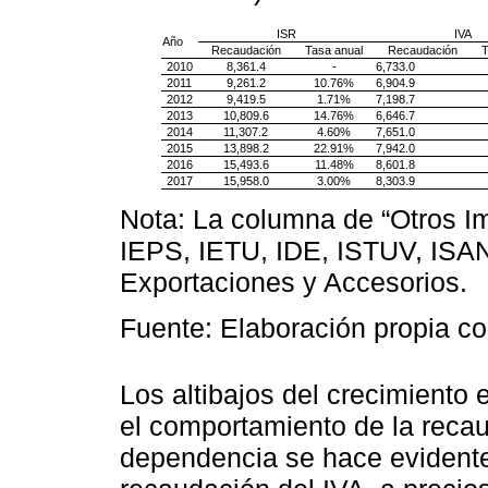
ISR
IVA
Año
Recaudación
Tasa anual
Recaudación
T
2010
8,361.4
-
6,733.0
2011
9,261.2
10.76%
6,904.9
2012
9,419.5
1.71%
7,198.7
2013
10,809.6
14.76%
6,646.7
2014
11,307.2
4.60%
7,651.0
2015
13,898.2
22.91%
7,942.0
2016
15,493.6
11.48%
8,601.8
2017
15,958.0
3.00%
8,303.9
Nota: La columna de “Otros Im
IEPS, IETU, IDE, ISTUV, ISAN
Exportaciones y Accesorios.
Fuente: Elaboración propia co
Los altibajos del crecimiento
el comportamiento de la recau
dependencia se hace evidente