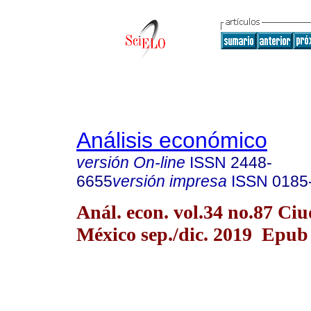
Análisis económico
versión On-line
ISSN
2448-
6655
versión impresa
ISSN
0185
Anál. econ. vol.34 no.87 Ci
México sep./dic. 2019 Epub