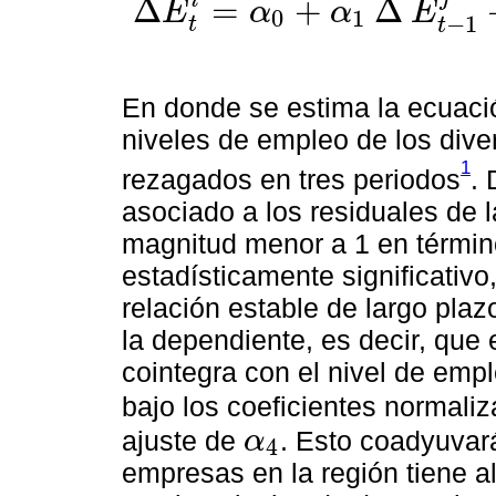
i
Δ
=
+
Δ
E
α
α
E
0
1
−
1
∆
E
t
i
=
α
0
+
α
1
∆
E
t
-
1
j
+
α
2
∆
E
t
-
2
j
+
α
3
∆
E
t
-
3
j
+
α
4
ε
t
-
1
+
ω
t
t
t
En donde se estima la ecuació
niveles de empleo de los dive
1
rezagados en tres periodos
. 
asociado a los residuales de 
magnitud menor a 1 en términ
estadísticamente significativo
relación estable de largo plaz
la dependiente, es decir, que 
cointegra con el nivel de emp
bajo los coeficientes normaliz
ajuste de
. Esto coadyuvará
α
4
α
4
empresas en la región tiene a