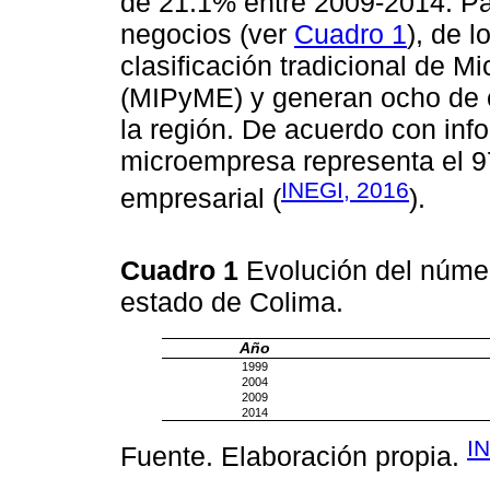
de 21.1% entre 2009-2014. Pa
negocios (ver
Cuadro 1
), de 
clasificación tradicional de
(MIPyME) y generan ocho de 
la región. De acuerdo con infor
microempresa representa el 97
INEGI, 2016
empresarial (
).
Cuadro 1
Evolución del núme
estado de Colima.
Año
1999
2004
2009
2014
I
Fuente. Elaboración propia.