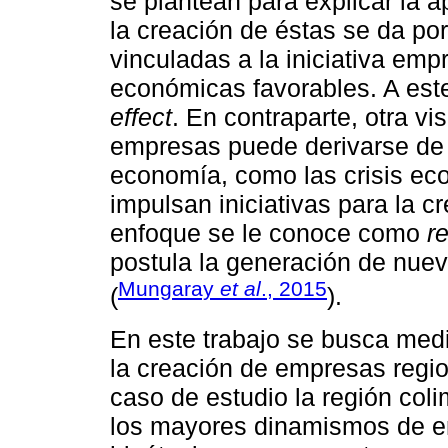
se plantean para explicar la 
la creación de éstas se da por
vinculadas a la iniciativa emp
económicas favorables. A es
effect
. En contraparte, otra vi
empresas puede derivarse de 
economía, como las crisis e
impulsan iniciativas para la 
enfoque se le conoce como
r
postula la generación de nue
Mungaray
et al
., 2015
(
).
En este trabajo se busca medi
la creación de empresas regi
caso de estudio la región col
los mayores dinamismos de e