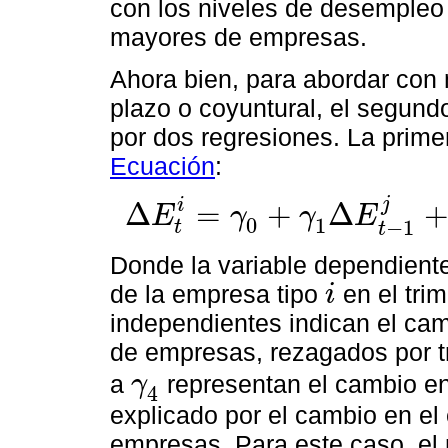
con los niveles de desempleo
mayores de empresas.
Ahora bien, para abordar con m
plazo o coyuntural, el segund
por dos regresiones. La primer
Ecuación
:
j
i
Δ
=
+
Δ
E
γ
γ
E
0
1
∆
E
t
i
=
γ
0
+
γ
1
∆
E
t
-
1
j
+
γ
2
∆
E
t
-
2
j
+
γ
3
∆
E
t
-
3
j
+
e
t
−
1
t
t
Donde la variable dependient
de la empresa tipo
en el tri
i
i
independientes indican el cam
de empresas, rezagados por t
a
representan el cambio en
γ
4
γ
4
explicado por el cambio en el
empresas. Para este caso, el 