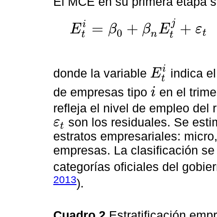
El MCE en su primera etapa se
j
i
=
+
+
E
β
β
E
ε
0
t
E
t
i
=
β
0
+
β
n
E
t
j
+
ε
t
∀
i
≠
j
,
j
=
(
1
,
…
,
3
)
n
t
t
i
donde la variable
indica el
E
E
t
i
t
de empresas tipo
en el trim
i
i
refleja el nivel de empleo del 
son los residuales. Se est
ε
t
ε
t
estratos empresariales: micr
empresas. La clasificación se
categorías oficiales del gobi
2013
).
Cuadro 2
Estratificación emp