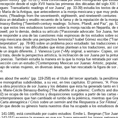
 recepción desde el siglo XVII hasta las primeras dos décadas del siglo XXI.
ogues: Transatlantic readings of sor Juana”, pp. 33-39) estudia los textos de 
 María de la Antigua, que antecedieron a la monja mexicana y que muy proba
Tenorio, (“Readings from the seventeenth, eighteenth, and nineteenth centurie
aliza un detallado y erudito recuento de la fama y de la reputación de la monj
Bénassy-Berling (“Twentieth-century readings: Schons, Pfandl, and Paz”, pp. 5
s que estos tres estudiosos tuvieron sobre la monja nacida en Nepantla, de
ell, por lo demás, dedica su artículo (“Passionate advocate: Sor Juana, fe
r de responder a una de las cuestiones más espinosas de los estudios sobre so
onja mexicana desde una perspectiva feminista? Isabel Gómez escribe (“Tran
nterpretation”, pp. 78-90) sobre un problema poco estudiado: las traducciones 
ivas, los retos y las dificultades que éstas plantean a los traductores, así 
de un ángulo diferente, J. Vanessa Lyon (“«My original, a woman»: Copies, ori
6) trata, desde la perspectiva artística, la inclinación de sor Juana por la pin
 poesías. También estudia la manera en la que la monja fue retratada por vari
ección con un estudio (“Contemporary Mexican sor Juanas: Artistic, popular, 
bajo de varias mujeres, en diversas áreas, que han rescatado la figura de sor
co.
tes about the works” (pp. 119-258) es el título del tercer apartado, la penúlti
e monografías subdivididas, a su vez, en tres capítulos. El primero, “A: Pros
la obra prosística de sor Juana y los debates que ésta ha generado tanto en 
. Marie-Cécile Bénassy-Berling (“The afterlife of a polemic: Conflicts and dis
32) se ocupa de los conflictos y disquisiciones surgidos a partir de las carta
ontemporáneos que han cambiado el rumbo de la polémica, mientras que Gra
e
Carta atenagórica / Crisis sobre un sermón
and the
Respuesta a Sor Filotea
”
ción que desde su génesis hasta nuestros días ha ocupado a los estudiosos d
. 141-188), está constituido por cuatro estudios: Emilie L. Bergman (“Sor Jua
p.142-151) examina la manera en que sor Juana reinventó los tropos petrarquis