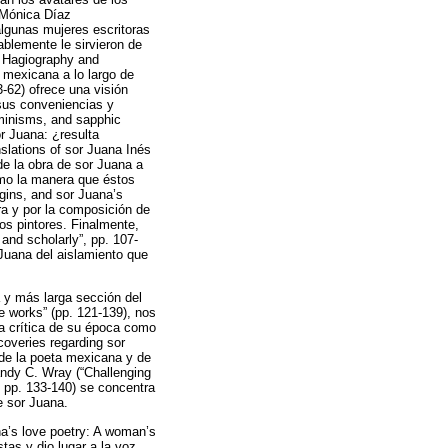
 Mónica Díaz
algunas mujeres escritoras
blemente le sirvieron de
s: Hagiography and
a mexicana a lo largo de
3-62) ofrece una visión
 sus conveniencias y
minisms, and sapphic
r Juana: ¿resulta
slations of sor Juana Inés
de la obra de sor Juana a
como la manera que éstos
gins, and sor Juana’s
tura y por la composición de
os pintores. Finalmente,
and scholarly”, pp. 107-
 Juana del aislamiento que
ma y más larga sección del
e works” (pp. 121-139), nos
la crítica de su época como
coveries regarding sor
s de la poeta mexicana y de
ndy C. Wray (“Challenging
, pp. 133-140) se concentra
e sor Juana.
na’s love poetry: A woman’s
tas y dio lugar a la voz