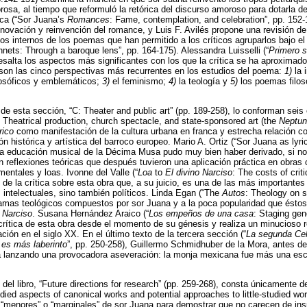
sa, al tiempo que reformuló la retórica del discurso amoroso para dotarla de 
ca (“Sor Juana’s
Romances
: Fame, contemplation, and celebration”, pp. 152-
novación y reinvención del romance, y Luis F. Avilés propone una revisión de
tos internos de los poemas que han permitido a los críticos agruparlos bajo el
nets: Through a baroque lens”, pp. 164-175). Alessandra Luisselli (“
Primero 
esalta los aspectos más significantes con los que la crítica se ha aproximad
 son las cinco perspectivas más recurrentes en los estudios del poema:
1)
la 
ilosóficos y emblemáticos;
3)
el feminismo;
4)
la teología y
5)
los poemas filos
 de esta sección, “C: Theater and public art” (pp. 189-258), lo conforman seis
e: Theatrical production, church spectacle, and state-sponsored art (the
Neptun
rico
como manifestación de la cultura urbana en franca y estrecha relación con
n histórica y artística del barroco europeo. Mario A. Ortiz (“Sor Juana as lyric
la educación musical de la Décima Musa pudo muy bien haber derivado, si n
n reflexiones teóricas que después tuvieron una aplicación práctica en obras 
entales y loas. Ivonne del Valle (“
Loa
to
El divino Narciso
: The costs of crit
 de la crítica sobre esta obra que, a su juicio, es una de las más importantes
 intelectuales, sino también políticos. Linda Egan (“The
Autos
: Theology on s
ramas teológicos compuestos por sor Juana y a la poca popularidad que éstos 
 Narciso
. Susana Hernández Araico (“
Los empeños de una casa
: Staging gen
crítica de esta obra desde el momento de su génesis y realiza un minucioso 
ación en el siglo XX. En el último texto de la tercera sección (“
La segunda Cel
es más laberinto
”, pp. 250-258), Guillermo Schmidhuber de la Mora, antes de
 lanzando una provocadora aseveración: la monja mexicana fue más una escr
 del libro, “Future directions for research” (pp. 259-268), consta únicamente 
ed aspects of canonical works and potential approaches to little-studied wor
“menores” o “marginales” de sor Juana para demostrar que no carecen de insp