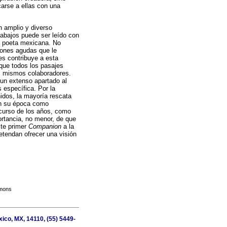
carse a ellas con una
n amplio y diverso
rabajos puede ser leído con
 la poeta mexicana. No
xiones agudas que le
es contribuye a esta
 que todos los pasajes
los mismos colaboradores.
 un extenso apartado al
específica. Por la
nidos, la mayoría rescata
en su época como
scurso de los años, como
ortancia, no menor, de que
ste primer
Companion
a la
etendan ofrecer una visión
mmons
ico, MX, 14110, (55) 5449-