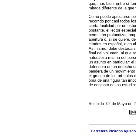
que, más bien, entre sí fo
mirada diferente de la que
Como puede apreciarse por 
recorrido por casi todos l
cierta facilidad por un est
obstante, el lector especia
permitirán profundizar, am
apertura o, si se quiere, 
citados en español, o en al
Asimismo, debe destacarse q
final del volumen, al qu
naturaleza misma del perso
un asunto en particular: 
defensora de un derecho un
bandera de un movimiento f
el grueso de los artículos
obra de una figura tan imp
de conjunto de los estudio
Recibido: 02 de Mayo de 2
Carretera Picacho Ajusco 