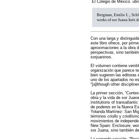
El Colegio de México. u
Bergman, Emilie L.; Schl
works of sor Juana Inés 
Con una larga y distinguid
este libro ofrece, por pri
aproximaciones a la obra 
perspectivas, sino también
sorjuaninos.
El volumen contiene veintit
organización que parece te
bien sugieren las editoras 
uno de los apartados no es
“[a]lthough other disciplin
La primer sección, “Context
obra y la vida de sor Juana
institutions of transatlanti
de poderes en la Nueva Esp
Yolanda Martínez- San Migue
términos
criollo
y
criollism
movimientos de independenc
New Spain: Enclosure, women
sor Juana, sino también de
La segunda sección, “Recep