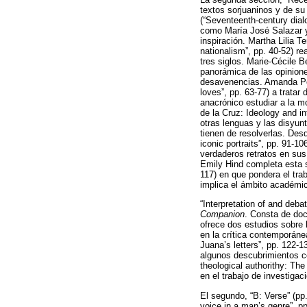
textos sorjuaninos y de su
(“Seventeenth-century dial
como María José Salazar y
inspiración. Martha Lilia 
nationalism”, pp. 40-52) re
tres siglos. Marie-Cécile 
panorámica de las opinione
desavenencias. Amanda Pow
loves”, pp. 63-77) a trata
anacrónico estudiar a la m
de la Cruz: Ideology and i
otras lenguas y las disyunt
tienen de resolverlas. Des
iconic portraits”, pp. 91-10
verdaderos retratos en sus
Emily Hind completa esta s
117) en que pondera el tra
implica el ámbito académi
“Interpretation of and deba
Companion
. Consta de doc
ofrece dos estudios sobre 
en la crítica contemporánea
Juana’s letters”, pp. 122-1
algunos descubrimientos c
theological authorithy: Th
en el trabajo de investiga
El segundo, “B: Verse” (pp
voice in a man’s genre”, p