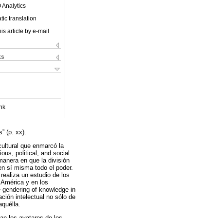
 Analytics
ic translation
is article by e-mail
ks
nk
” (p. xx).
 cultural que enmarcó la
us, political, and social
 manera en que la división
en sí misma todo el poder.
 realiza un estudio de los
 América y en los
e gendering of knowledge in
ción intelectual no sólo de
aquélla.
an los avatares de los