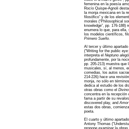
femenina en la poesía amoro
Rocío Quispe-Agnoli desta
la monja mexicana en la re
filosófico” y de los elemen
morales (“Philosophical son
knowledge”, pp. 176-188) r
enumera lo que, para ella,
los modelos científicos, f
Primero Sueño
.
Al tercer y último apartado
(“Writing for the public ey
interpreta el
Neptuno alegó
profundamente, por la noció
pp. 205-213) muestra que 
musicales, sí, al menos, e
comedias, los autos sacram
214-226) hace una revisión
monja, no sólo en términos
dedica al estudio de los d
otras obras como el
Divino
concentra en la recepción 
fama a partir de su revalor
discovered play, and
Amor 
estas dos obras, comienza
poeta.
El cuarto y último apartado
Antony Thomas (“Understudi
propone examinar la obras 