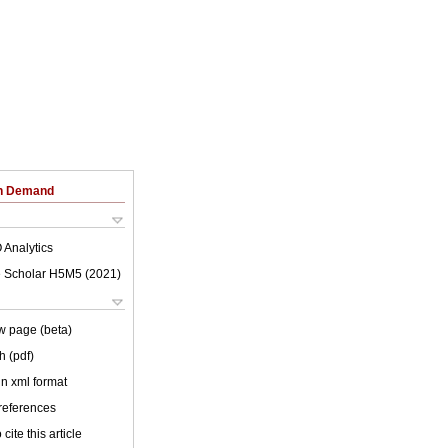
on Demand
 Analytics
 Scholar H5M5 (
2021
)
w page (beta)
h (pdf)
 in xml format
 references
cite this article