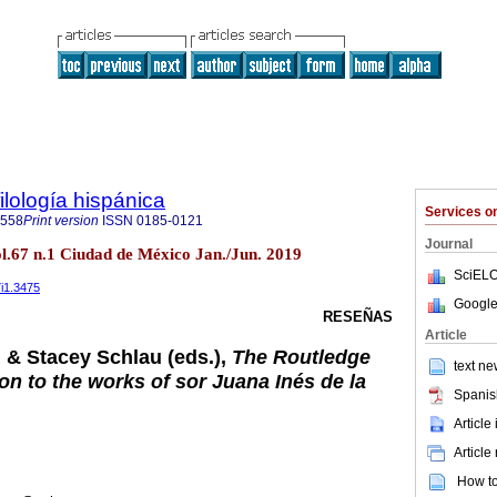
ilología hispánica
Services 
6558
Print version
ISSN
0185-0121
Journal
vol.67 n.1 Ciudad de México Jan./Jun. 2019
SciELO
7i1.3475
Google
RESEÑAS
Article
 & Stacey Schlau (eds.),
The Routledge
text ne
n to the works of sor Juana Inés de la
Spanis
Article
Article
How to 