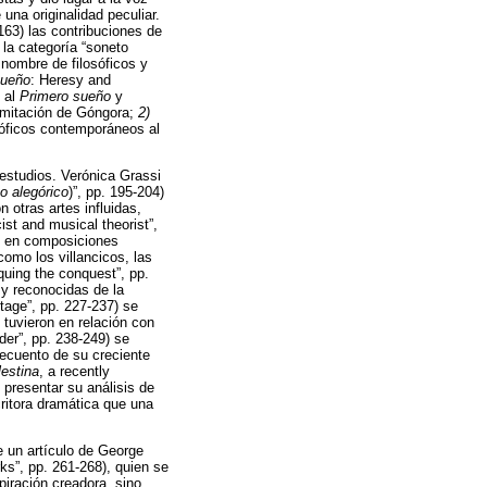
una originalidad peculiar.
163) las contribuciones de
 la categoría “soneto
 nombre de filosóficos y
sueño
: Heresy and
o al
Primero sueño
y
imitación de Góngora;
2)
óficos contemporáneos al
 estudios. Verónica Grassi
o alegórico
)”, pp. 195-204)
 otras artes influidas,
ist and musical theorist”,
o en composiciones
como los villancicos, las
iquing the conquest”, pp.
 y reconocidas de la
tage”, pp. 227-237) se
tuvieron en relación con
der”, pp. 238-249) se
recuento de su creciente
estina
, a recently
 presentar su análisis de
itora dramática que una
de un artículo de George
ks”, pp. 261-268), quien se
iración creadora, sino