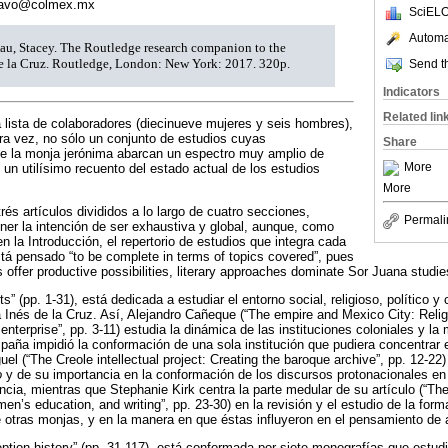
bravo@colmex.mx
SciELO
Automat
au, Stacey. The Routledge research companion to the
de la Cruz. Routledge, London: New York: 2017. 320p.
Send th
Indicators
Related lin
a lista de colaboradores (diecinueve mujeres y seis hombres),
mera vez, no sólo un conjunto de estudios cuyas
Share
de la monja jerónima abarcan un espectro muy amplio de
More
 un utilísimo recuento del estado actual de los estudios
More
rés artículos divididos a lo largo de cuatro secciones,
Permali
ner la intención de ser exhaustiva y global, aunque, como
en la Introducción, el repertorio de estudios que integra cada
tá pensado “to be complete in terms of topics covered”, pues
es offer productive possibilities, literary approaches dominate Sor Juana studies
s” (pp. 1-31), está dedicada a estudiar el entorno social, religioso, político y
 Inés de la Cruz. Así, Alejandro Cañeque (“The empire and Mexico City: Religio
c enterprise”, pp. 3-11) estudia la dinámica de las instituciones coloniales y la
aña impidió la conformación de una sola institución que pudiera concentrar 
l (“The Creole intellectual project: Creating the baroque archive”, pp. 12-22)
o
y de su importancia en la conformación de los discursos protonacionales en
ia, mientras que Stephanie Kirk centra la parte medular de su artículo (“Th
’s education, and writing”, pp. 23-30) en la revisión y el estudio de la forma
 otras monjas, y en la manera en que éstas influyeron en el pensamiento de 
tion history” (pp. 31-117), está conformada por siete monografías que estudi