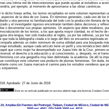
rman una íntima red de interconexiones que puede ayudar al estudioso a acer
 tendría, por ejemplo, al momento de aproximarse a las obras canónicas.
lo dicho líneas arriba, los textos recopilados en este volumen representan u
os aspectos de la obra de sor Juana. En términos generales, cada uno de los t
udiante u otra persona no familiarizada del todo con la producción literaria de
lizado y el investigador riguroso encontrarán también datos decisivos y refle
pliar o documentar sus propias opiniones. Un aspecto que debe resaltarse, pu
democratización de los textos, a los que aporta mayor claridad, es el hecho de
guna otra lengua, han sido traducidos al inglés, ya por las editoras, ya por 
ue toda la bibliografía citada a lo largo del libro se encuentra registrada en
e acompaña además un
index nominum
de suma utilidad para una búsqueda más 
naje estudiado, aunque cada artículo tiene un perfil y una temática bien defi
el papel que como mujer ha desempeñado sor Juana Inés de la Cruz, primero 
iversal, el derecho a la educación y al conocimiento, y, después, en el tran
eminista con una geografía muy bien delimitada: la academia. De allí la imp
 que constituye este volumen sea producto de plumas femeninas. Sin duda, e
ortante como sor Juana marcará el camino para los estudios venideros que pr
s sorjuaninos.
018; Aprobado: 27 de Junio de 2018
Este es un artículo publicado en acceso abierto bajo una licencia Creative Co
20, Ampliación Fuentes del Pedregal, Tlalpan, Ciudad de México, Ciudad de Méx
3000 ext. 4001, (55) 5449-3000 ext. 4010