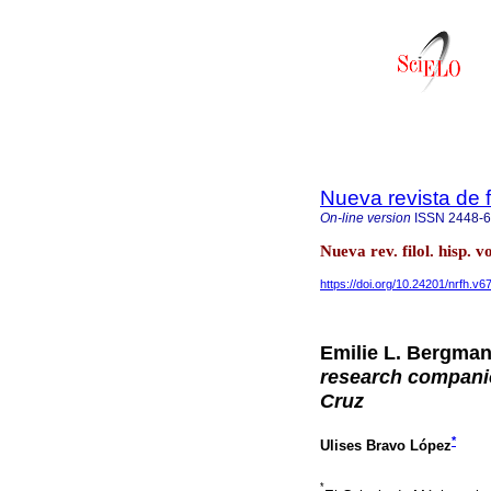
Nueva revista de f
On-line version
ISSN
2448-
Nueva rev. filol. hisp. 
https://doi.org/10.24201/nrfh.v6
Emilie L. Bergman
research companio
Cruz
*
Ulises Bravo López
*