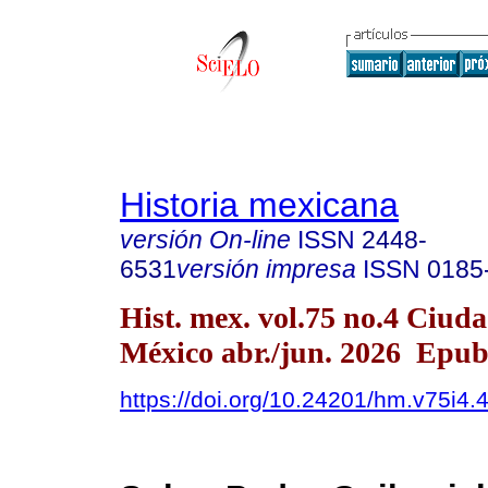
Historia mexicana
versión On-line
ISSN
2448-
6531
versión impresa
ISSN
0185
Hist. mex. vol.75 no.4 Ciud
México abr./jun. 2026 Epu
https://doi.org/10.24201/hm.v75i4.