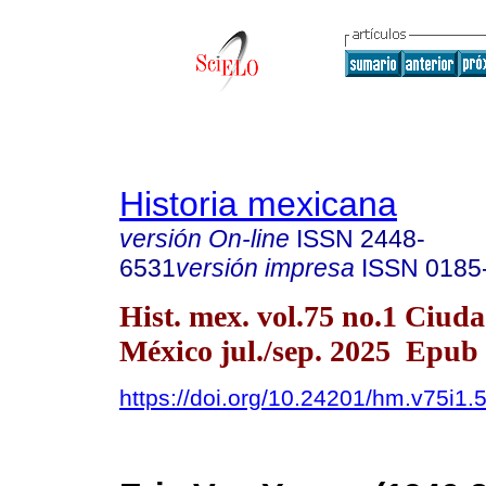
Historia mexicana
versión On-line
ISSN
2448-
6531
versión impresa
ISSN
0185
Hist. mex. vol.75 no.1 Ciud
México jul./sep. 2025 Epub
https://doi.org/10.24201/hm.v75i1.