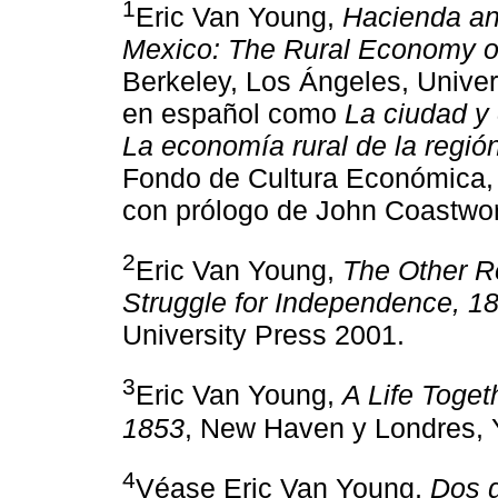
1
Eric Van Young,
Hacienda an
Mexico: The Rural Economy o
Berkeley, Los Ángeles, Univers
en español como
La ciudad y 
La economía rural de la regi
Fondo de Cultura Económica,
con prólogo de John Coastwor
2
Eric Van Young,
The Other Re
Struggle for Independence, 1
University Press 2001.
3
Eric Van Young,
A Life Toge
1853
, New Haven y Londres, Y
4
Véase Eric Van Young,
Dos 