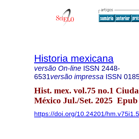
Historia mexicana
versão On-line
ISSN
2448-
6531
versão impressa
ISSN
018
Hist. mex. vol.75 no.1 Ciud
México Jul./Set. 2025 Epub
https://doi.org/10.24201/hm.v75i1.