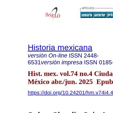
Historia mexicana
versión On-line
ISSN
2448-
6531
versión impresa
ISSN
0185
Hist. mex. vol.74 no.4 Ciud
México abr./jun. 2025 Epu
https://doi.org/10.24201/hm.v74i4.