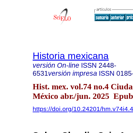
Historia mexicana
versión On-line
ISSN
2448-
6531
versión impresa
ISSN
0185
Hist. mex. vol.74 no.4 Ciud
México abr./jun. 2025 Epu
https://doi.org/10.24201/hm.v74i4.