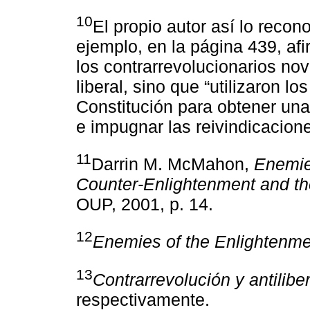
10
El propio autor así lo reco
ejemplo, en la página 439, af
los contrarrevolucionarios nov
liberal, sino que “utilizaron lo
Constitución para obtener una
e impugnar las reivindicacione
11
Darrin M. McMahon,
Enemie
Counter-Enlightenment and th
OUP, 2001, p. 14.
12
Enemies of the Enlightenme
13
Contrarrevolución y antilibe
respectivamente.