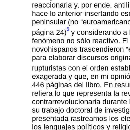
reaccionaria y, por ende, antil
hace lo anterior insertando e
peninsular (no “euroamerican
6
página 24)
y considerando a 
fenómeno no sólo reactivo. El 
novohispanos trascendieron “
para elaborar discursos origin
rupturistas con el orden estab
exagerada y que, en mi opini
446 páginas del libro. En res
refiera lo que representa la rev
contrarrevolucionaria durante 
su trabajo doctoral de investig
presentada rastreamos los el
los lenguajes políticos y reli