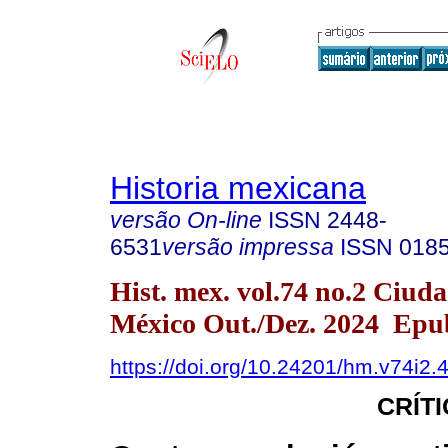
Historia mexicana
versão On-line
ISSN
2448-
6531
versão impressa
ISSN
018
Hist. mex. vol.74 no.2 Ciud
México Out./Dez. 2024 Epu
https://doi.org/10.24201/hm.v74i2.
CRÍT