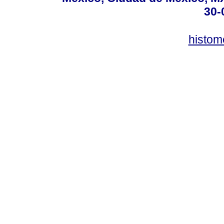
30-
histo