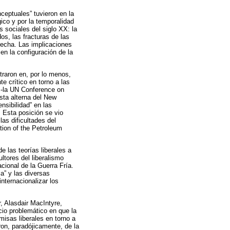
nceptuales” tuvieron en la
gico y por la temporalidad
 sociales del siglo XX: la
os, las fracturas de las
recha. Las implicaciones
 en la configuración de la
straron en, por lo menos,
e crítico en torno a las
 -la UN Conference on
ta alterna del New
nsibilidad” en las
. Esta posición se vio
as dificultades del
tion of the Petroleum
e las teorías liberales a
ltores del liberalismo
cional de la Guerra Fría.
a” y las diversas
internacionalizar los
r, Alasdair MacIntyre,
io problemático en que la
misas liberales en torno a
aron, paradójicamente, de la