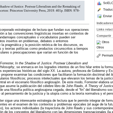
SciELO
e Shadow of Justice. Postwar Liberalism and the Remaking of
Traduc
inceton: Princeton University Press, 2019. 401p. ISBN: 978-
Enviar 
Indicadore
incorporado estrategias de lectura que fundan sus operaciones
Links rela
ción a las convenciones lingüísticas insertas en contextos de
Compartir
 andamiajes conceptuales o vocabularios pueden ser
tos insertos en problemas, debates o entornos
Otros
 la pragmática y la posición retórica de los discursos, es
Otros
s y teorías políticas como productos circunscritos a tiempos
iculares o preocupaciones que varían en función de los
Permali
 Forrester,
In the Shadow of Justice. Postwar Liberalism and
Philosophy
, se enmarca en los logrados intentos de un fino hilar entre la for
 las experiencias históricas del siglo XX. La autora, profesora de Gobierno y E
 propone examinar las condiciones que facilitaron la formación doctrinal del
l
larios filosóficos; procesos intelectuales que elevaron los temas de la justicia
ntral en el escenario filosófico anglosajón. De este modo, Forrester elabora u
 que asume la publicación del célebre libro de John Rawls,
A Theory of Justic
 de una filosofía política anglosajona cegada, desde el “fin” del liberalismo so
 al pensamiento de la justicia y la utopía como a la teoría normativa y el pen
er sigue una interesante estrategia de lectura que le permite integrar de form
tentes en el examen de los contextos y problemas epocales (el auge de la fut
o), los actores individuales (la trayectoria de John Rawls y sus contempor
ción de los conceptos del liberalismo con las dimensiones transnacionales (la 