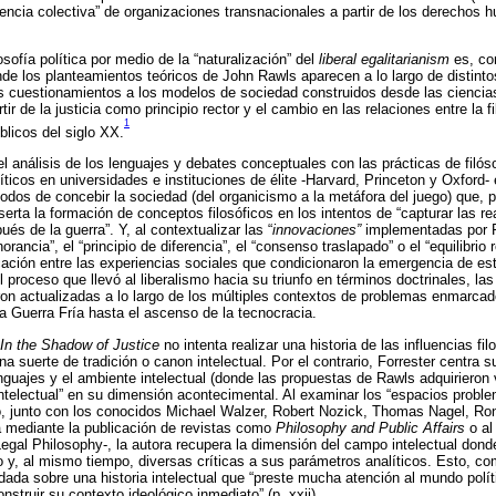
gencia colectiva” de organizaciones transnacionales a partir de los derechos 
osofía política por medio de la “naturalización” del
liberal egalitarianism
es, co
nde los planteamientos teóricos de John Rawls aparecen a lo largo de distinto
 cuestionamientos a los modelos de sociedad construidos desde las ciencias
ir de la justicia como principio rector y el cambio en las relaciones entre la f
1
blicos del siglo XX.
l análisis de los lenguajes y debates conceptuales con las prácticas de filóso
íticos en universidades e instituciones de élite -Harvard, Princeton y Oxford-
dos de concebir la sociedad (del organicismo a la metáfora del juego) que, 
erta la formación de conceptos filosóficos en los intentos de “capturar las r
ués de la guerra”. Y, al contextualizar las “
innovaciones”
implementadas por R
gnorancia”, el “principio de diferencia”, el “consenso traslapado” o el “equilibrio 
cación entre las experiencias sociales que condicionaron la emergencia de e
 proceso que llevó al liberalismo hacia su triunfo en términos doctrinales, la
eron actualizadas a lo largo de los múltiples contextos de problemas enmarcad
 la Guerra Fría hasta el ascenso de la tecnocracia.
In the Shadow of Justice
no intenta realizar una historia de las influencias filo
na suerte de tradición o canon intelectual. Por el contrario, Forrester centra s
nguajes y el ambiente intelectual (donde las propuestas de Rawls adquirieron v
intelectual” en su dimensión acontecimental. Al examinar los “espacios proble
ó, junto con los conocidos Michael Walzer, Robert Nozick, Thomas Nagel, Ron
a mediante la publicación de revistas como
Philosophy and Public Affairs
o al
Legal Philosophy-, la autora recupera la dimensión del campo intelectual donde
o y, al mismo tiempo, diversas críticas a sus parámetros analíticos. Esto, co
ndada sobre una historia intelectual que “preste mucha atención al mundo polí
nstruir su contexto ideológico inmediato” (p. xxii).