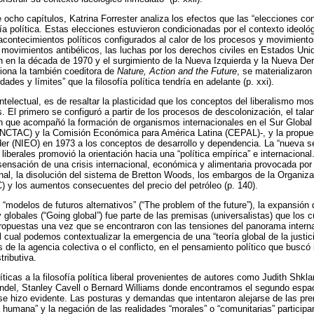
e ocho capítulos, Katrina Forrester analiza los efectos que las “elecciones co
ía política. Estas elecciones estuvieron condicionadas por el contexto ideoló
acontecimientos políticos configurados al calor de los procesos y movimientos
 movimientos antibélicos, las luchas por los derechos civiles en Estados Unid
n en la década de 1970 y el surgimiento de la Nueva Izquierda y la Nueva De
iona la también coeditora de
Nature, Action and the Future
, se materializaron
idades y límites” que la filosofía política tendría en adelante (p. xxi).
ntelectual, es de resaltar la plasticidad que los conceptos del liberalismo mo
El primero se configuró a partir de los procesos de descolonización, el talant
ón que acompañó la formación de organismos internacionales en el Sur Global
CTAC) y la Comisión Económica para América Latina (CEPAL)-, y la propues
er (NIEO) en 1973 a los conceptos de desarrollo y dependencia. La “nueva se
s liberales promovió la orientación hacia una “política empírica” e internacional
sensación de una crisis internacional, económica y alimentaria provocada por l
onal, la disolución del sistema de Bretton Woods, los embargos de la Organiza
 y los aumentos consecuentes del precio del petróleo (p. 140).
 “modelos de futuros alternativos” (“The problem of the future”), la expansión d
globales (“Going global”) fue parte de las premisas (universalistas) que los cu
propuestas una vez que se encontraron con las tensiones del panorama interna
 cual podemos contextualizar la emergencia de una “teoría global de la justici
 de la agencia colectiva o el conflicto, en el pensamiento político que buscó 
tributiva.
ticas a la filosofía política liberal provenientes de autores como Judith Shkla
andel, Stanley Cavell o Bernard Williams donde encontramos el segundo espac
 se hizo evidente. Las posturas y demandas que intentaron alejarse de las pre
ia humana” y la negación de las realidades “morales” o “comunitarias” particip