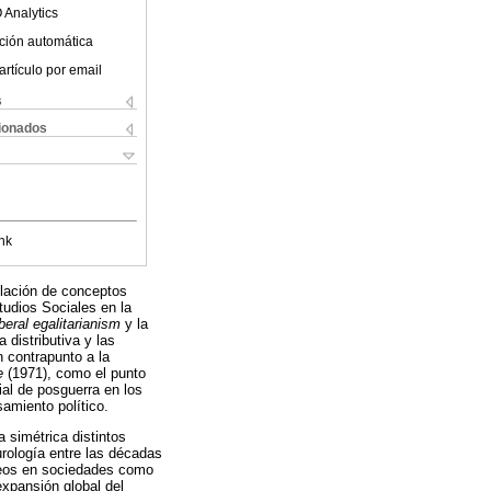
 Analytics
ción automática
artículo por email
s
cionados
nk
mulación de conceptos
studios Sociales en la
iberal egalitarianism
y la
 distributiva y las
n contrapunto a la
e
(1971), como el punto
cial de posguerra en los
samiento político.
a simétrica distintos
urología entre las décadas
áneos en sociedades como
expansión global del