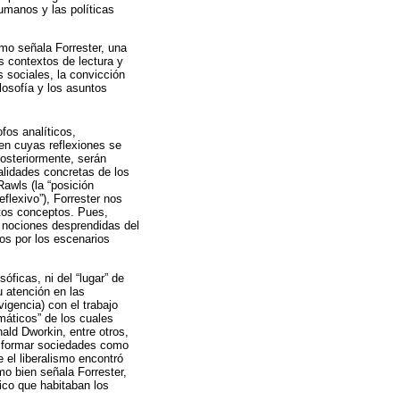
humanos y las políticas
mo señala Forrester, una
s contextos de lectura y
 sociales, la convicción
ilosofía y los asuntos
fos analíticos,
 en cuyas reflexiones se
posteriormente, serán
ealidades concretas de los
awls (la “posición
reflexivo”), Forrester nos
stos conceptos. Pues,
s nociones desprendidas del
os por los escenarios
sóficas, ni del “lugar” de
u atención en las
igencia) con el trabajo
máticos” de los cuales
ald Dworkin, entre otros,
 formar sociedades como
 el liberalismo encontró
mo bien señala Forrester,
tico que habitaban los