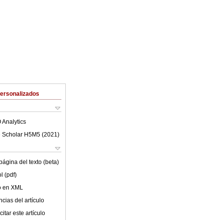
Personalizados
 Analytics
 Scholar H5M5 (
2021
)
ágina del texto (beta)
l (pdf)
lo en XML
cias del artículo
itar este artículo