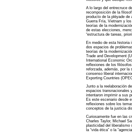
A lo largo del entrecruce d
recomposición de la filosof
producto de la pléyade de 
Guerra Fría, Vietnam y los
teorías de la modernizació
de estas elecciones, menc
“estructura de tareas, prior
En medio de esta historia i
dos espacios de problemas. 
teorías de la modernizaci
Trade and Development (UN
International Economic Ord
reflexiones de los filósofo
reforzada, además, por la 
consenso liberal internaci
Exporting Countries (OPEC)
Junto a la reelaboración de
espacios transnacionales y 
intentaron imprimir a sus 
Es este escenario desde el
reflexiones sobre los temas
conceptos de la justicia dis
Curiosamente fue en las crí
Charles Taylor, Michael S
plasticidad del liberalismo
la “vida ética” o la “agenc