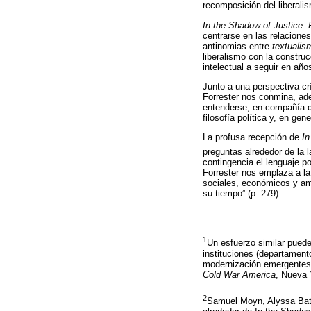
recomposición del liberali
In the Shadow of Justice. 
centrarse en las relaciones
antinomias entre
textualis
liberalismo con la construc
intelectual a seguir en año
Junto a una perspectiva cr
Forrester nos conmina, ade
entenderse, en compañía de
filosofía política y, en gen
La profusa recepción de
In
preguntas alrededor de la l
contingencia el lenguaje po
Forrester nos emplaza a l
sociales, económicos y amb
su tiempo” (p. 279).
1
Un esfuerzo similar puede 
instituciones (departamen
modernización emergentes 
Cold War America
, Nueva 
2
Samuel Moyn, Alyssa Batt