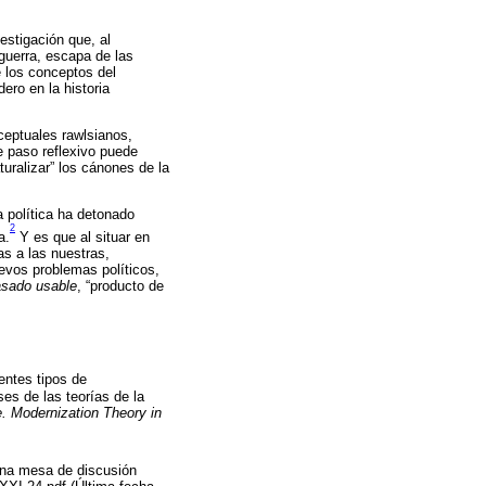
estigación que, al
sguerra, escapa de las
de los conceptos del
ero en la historia
nceptuales rawlsianos,
e paso reflexivo puede
uralizar” los cánones de la
ía política ha detonado
2
a.
Y es que al situar en
tas a las nuestras,
evos problemas políticos,
sado usable
, “producto de
rentes tipos de
ses de las teorías de la
e. Modernization Theory in
Una mesa de discusión