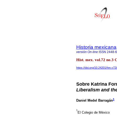
Historia mexicana
versión On-line
ISSN
2448-
Hist. mex. vol.72 no.3
https://doi.org/10.24201/hm.v72
Sobre Katrina For
Liberalism and th
1
Daniel Medel Barragán
1
El Colegio de México