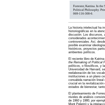
Forrester, Katrina. In th
Political Philosophy. Pr
069-116-308-6.
La historia intelectual ha 
historiográficas en la aten
discusión. Los discursos,
considerados acontecimien
controversiales. Así, desde
posible examinar ideología
históricos, proyectos part
ambientes políticos.
El reciente libro de Katrina
the Remaking of Political 
políticos, o filosóficos, y
Universidad de Harvard, se
reelaboración de los vocabu
instituciones a un plano ce
consabida narración lineal
crucial en la revitalización
estados de bienestar, tanto
El planteamiento de Forrest
niveles de análisis consis
de 1960 y 1980, por ejempl
Mont Pelerin) y la interac