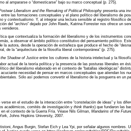
smo al ampararse o “domesticarse” bajo su marco conceptual (p. 275).
Postwar Liberalism and the Remaking of Political Philosophy
presenta una inv
 entre las formaciones conceptuales y el plano político del liberalismo de po
mo
y
contextualismo
. Y, al integrar una lectura sensible al registro filosófico 
ción del “archivo” dejado por John Rawls, Katrina Forrester nos ofrece un send
s venideros.
ítica que contextualiza la formación del liberalismo y de los instrumentos co
más, a observar el ámbito político constitutivo del pensamiento político. Est
 la autora, desde la operación de extrañeza que produce el hecho de “desnat
eral, de la “arquitectura de la filosofía liberal contemporánea” (p. 275).
 the Shadow of Justice
entre los cultores de la historia intelectual y la filosof
abor actual de la teoría política y la presencia de las posturas liberales en ést
lítico del liberalismo elaborado en el contexto de “batallas ideológicas” distin
a acuciante necesidad de pensar en marcos conceptuales que atiendan los nu
ientales. Sólo así podemos convertir el liberalismo de la posguerra en un
pa
verse en el estudio de la interacción entre “constelación de ideas” y los dife
tos académicos, comités de investigación y
think thanks
) que fundaron las ba
en el contexto de la Guerra Fría. Véase Nils Gilman,
Mandarins of the Futur
York, Johns Hopkins University, 2007.
istoni, Angus Burgin, Stefan Eich y Lea Ypi, por señalar algunos nombres. 