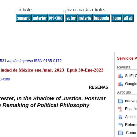
Servicios 
6531
versión impresa
ISSN
0185-0172
Revista
 Ciudad de México ene./mar. 2023 Epub 30-Ene-2023
SciELO
i3.4209
Google
RESEÑAS
Articulo
rester,
In the Shadow of Justice. Postwar
nueva p
e Remaking of Political Philosophy
Españo
Artícu
Referen
Como c