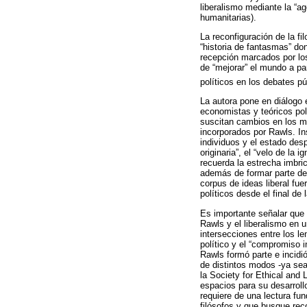
liberalismo mediante la “a
humanitarias).
La reconfiguración de la fil
“historia de fantasmas” do
recepción marcados por los
de “mejorar” el mundo a part
políticos en los debates pú
La autora pone en diálogo e
economistas y teóricos pol
suscitan cambios en los mo
incorporados por Rawls. Ins
individuos y el estado desp
originaria”, el “velo de la i
recuerda la estrecha imbri
además de formar parte del
corpus de ideas liberal fu
políticos desde el final de
Es importante señalar que
Rawls y el liberalismo en u
intersecciones entre los le
político y el “compromiso 
Rawls formó parte e incidi
de distintos modos -ya se
la Society for Ethical and 
espacios para su desarroll
requiere de una lectura fu
filósofos y que busque reco