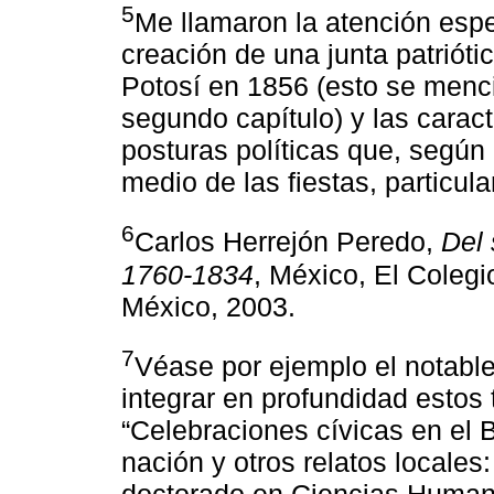
5
Me llamaron la atención espe
creación de una junta patriót
Potosí en 1856 (esto se menci
segundo capítulo) y las carac
posturas políticas que, según
medio de las fiestas, particul
6
Carlos Herrejón Peredo,
Del 
1760-1834
, México, El Coleg
México, 2003.
7
Véase por ejemplo el notabl
integrar en profundidad estos 
“Celebraciones cívicas en el 
nación y otros relatos locales
doctorado en Ciencias Humana