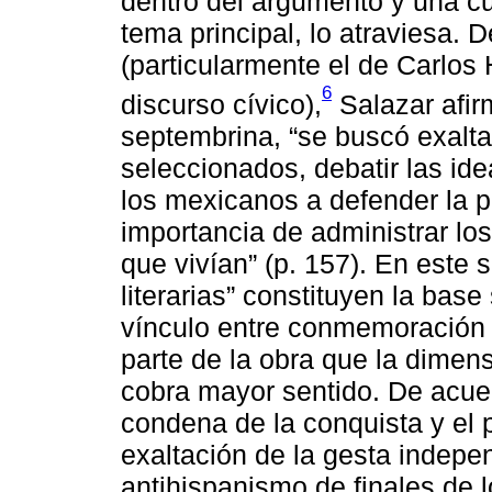
dentro del argumento y una cu
tema principal, lo atraviesa.
(particularmente el de Carlos
6
discurso cívico),
Salazar afirm
septembrina, “se buscó exalta
seleccionados, debatir las ide
los mexicanos a defender la pa
importancia de administrar los
que vivían” (p. 157). En este 
literarias” constituyen la base
vínculo entre conmemoración c
parte de la obra que la dime
cobra mayor sentido. De acuerd
condena de la conquista y el p
exaltación de la gesta indepen
antihispanismo de finales de l