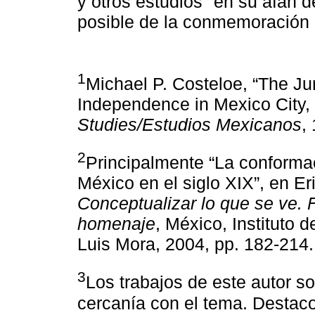
y otros estudios
en su afán de
posible de la conmemoración 
1
Michael P. Costeloe, “The Jun
Independence in Mexico City,
Studies/Estudios Mexicanos
,
2
Principalmente “La conformac
México en el siglo XIX”, en Er
Conceptualizar lo que se ve. F
homenaje
, México, Instituto 
Luis Mora, 2004, pp. 182-214.
3
Los trabajos de este autor s
cercanía con el tema. Destac