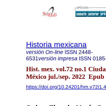
Historia mexicana
versión On-line
ISSN
2448-
6531
versión impresa
ISSN
0185
Hist. mex. vol.72 no.1 Ciud
México jul./sep. 2022 Epub
https://doi.org/10.24201/hm.v72i1.