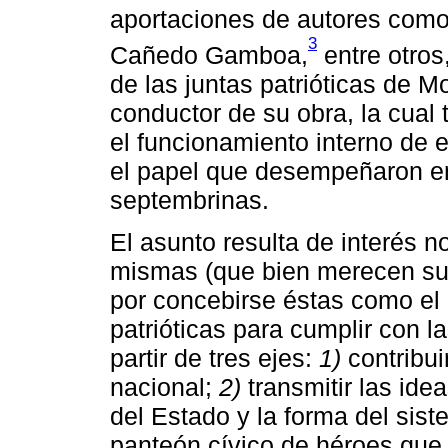
aportaciones de autores como
3
Cañedo Gamboa,
entre otros
de las juntas patrióticas de M
conductor de su obra, la cual 
el funcionamiento interno de 
el papel que desempeñaron en 
septembrinas.
El asunto resulta de interés no
mismas (que bien merecen su p
por concebirse éstas como el i
patrióticas para cumplir con l
partir de tres ejes:
1)
contribui
nacional;
2)
transmitir las ide
del Estado y la forma del sis
panteón cívico de héroes que t