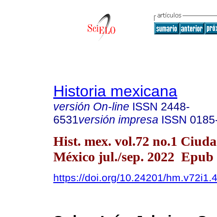
Historia mexicana
versión On-line
ISSN
2448-
6531
versión impresa
ISSN
0185
Hist. mex. vol.72 no.1 Ciud
México jul./sep. 2022 Epub
https://doi.org/10.24201/hm.v72i1.