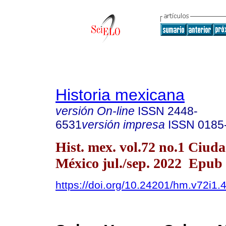
Historia mexicana
versión On-line
ISSN
2448-
6531
versión impresa
ISSN
0185
Hist. mex. vol.72 no.1 Ciud
México jul./sep. 2022 Epub
https://doi.org/10.24201/hm.v72i1.