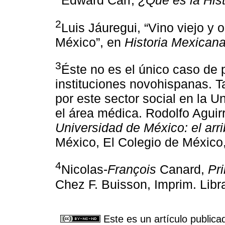
Edward Carr,
¿Qué es la Hist
2
Luis Jáuregui, “Vino viejo y o
México”, en
Historia Mexican
3
Éste no es el único caso de 
instituciones novohispanas. 
por este sector social en la 
el área médica. Rodolfo Aguir
Universidad de México: el arr
México, El Colegio de México,
4
Nicolas-
François
Canard,
Pr
Chez F. Buisson, Imprim. Libra
Este es un artículo publica