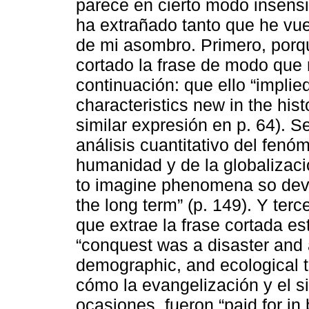
parece en cierto modo insens
ha extrañado tanto que he vue
de mi asombro. Primero, porq
cortado la frase de modo que 
continuación: que ello “implie
characteristics new in the hist
similar expresión en p. 64). 
análisis cuantitativo del fenóm
humanidad y de la globalización
to imagine phenomena so deva
the long term” (p. 149). Y ter
que extrae la frase cortada e
“conquest was a disaster and a
demographic, and ecological te
cómo la evangelización y el s
ocasiones, fueron “paid for in 