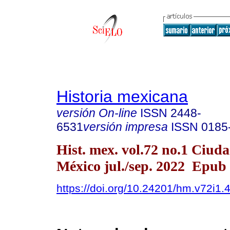
Historia mexicana
versión On-line
ISSN
2448-
6531
versión impresa
ISSN
0185
Hist. mex. vol.72 no.1 Ciud
México jul./sep. 2022 Epub
https://doi.org/10.24201/hm.v72i1.