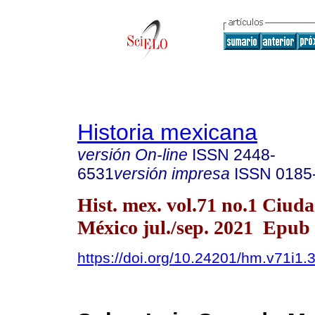
Historia mexicana
versión On-line
ISSN
2448-
6531
versión impresa
ISSN
0185
Hist. mex. vol.71 no.1 Ciud
México jul./sep. 2021 Epub
https://doi.org/10.24201/hm.v71i1.