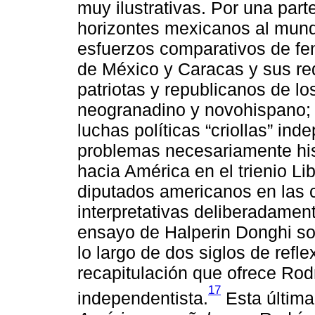
muy ilustrativas. Por una part
horizontes mexicanos al mun
esfuerzos comparativos de fe
de México y Caracas y sus red
patriotas y republicanos de lo
neogranadino y novohispano; la
luchas políticas “criollas” in
problemas necesariamente hisp
hacia América en el trienio Li
diputados americanos en las c
interpretativas deliberadamen
ensayo de Halperin Donghi so
lo largo de dos siglos de refl
recapitulación que ofrece Rod
17
independentista.
Esta últim