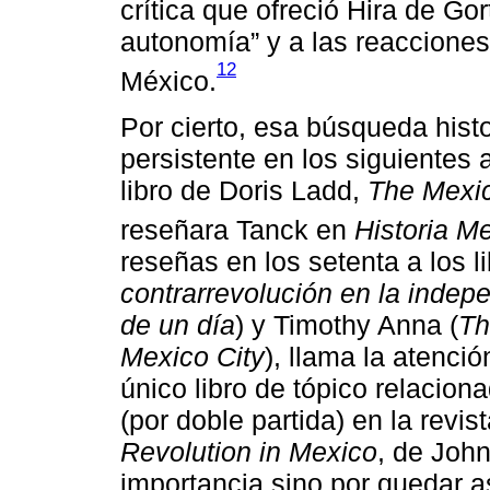
crítica que ofreció Hira de Gor
autonomía” y a las reacciones
12
México.
Por cierto, esa búsqueda histo
persistente en los siguientes 
libro de Doris Ladd,
The Mexic
reseñara Tanck en
Historia M
reseñas en los setenta a los 
contrarrevolución en la indep
de un día
) y Timothy Anna (
Th
Mexico City
), llama la atenci
único libro de tópico relacio
(por doble partida) en la revis
Revolution in Mexico
, de John
importancia sino por quedar 