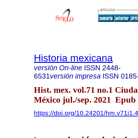
Historia mexicana
versión On-line
ISSN
2448-
6531
versión impresa
ISSN
0185
Hist. mex. vol.71 no.1 Ciud
México jul./sep. 2021 Epub
https://doi.org/10.24201/hm.v71i1.