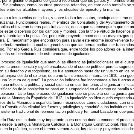
por el gobierno español obligado a reconocer que los pardos y morenos eran
rio. Sin embargo, como los otros procesos referidos, en este caso también se s
es entre los alcaldes mayores y los oficiales del ejército y la marina.
 tanto a los pueblos de indios, y sobre todo a las castas, produjo asimismo en
cruzanas. Funcionarios reales, miembros del Consulado y del Ayuntamiento de
allos obtuvieran tierras para trabajarlas, con lo que se conseguiría que se ar
de estar dispersos por los campos y montes, con la triple virtud de hacerlos p
ura y controlar a la población, pero este proyecto chocó con los mayorazgos q
rra. El mecanismo que encontraron para salvar este enorme inconveniente fue l
erfecta mediante la cual se garantizaba que las tierras podían ser trabajadas
o. Por ello García Ruiz considera que, entre todos los pobladores de la inte
á más se beneficiaron de este proceso de igualación.
proceso de igualación que atenuó las diferencias jurisdiccionales en el cuerp
o la preeminencia y siguió encabezando el cuerpo político, pero la segmenta
n su derecho y autogobierno, se fue atenuando hasta dar un vuelco en los pr
tranjera desde el exterior, se sumó la insurrección interna en 1810, una guerr
r una “cultura de guerra”. La población indígena fue incorporada a las fuerzas
una influencia política y social distinta en sus territorios al organizar milicias
sificación de la población se basó en su capacidad en el campo de batalla y 
rporación. Este largo proceso de igualación que se precipitó con la guerra 
ca de la Monarquía Española de 1812. La igualación política quedó expresad
inios de la Monarquía española fueron reconocidos como ciudadanos, con una 
 Constitución eliminó los fueros y privilegios y convirtió a los individuos en 
istema tradicional de representación política y territorial basado en cuerpos
arcía Ruiz es sin duda muy importante pues nos ha dado a conocer el proceso 
a desde la antigua Monarquía Católica a la Monarquía Constitucional. Nos h
n en la práctica, sobre el terreno veracruzano, los planes y proyectos ideado