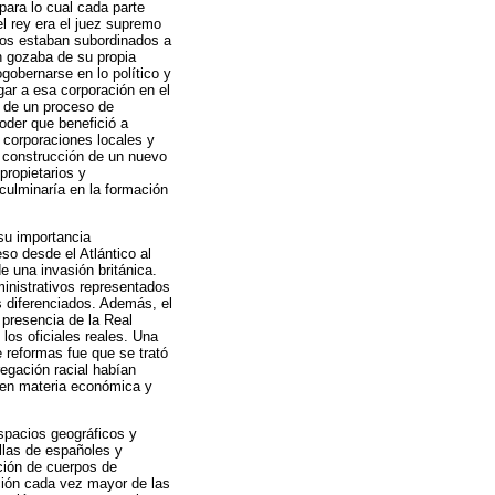
para lo cual cada parte
 el rey era el juez supremo
duos estaban subordinados a
n gozaba de su propia
ogobernarse en lo político y
gar a esa corporación en el
o de un proceso de
poder que benefició a
 corporaciones locales y
a construcción de un nuevo
propietarios y
 culminaría en la formación
su importancia
so desde el Atlántico al
e una invasión británica.
dministrativos representados
os diferenciados. Además, el
a presencia de la Real
los oficiales reales. Una
e reformas fue que se trató
regación racial habían
s en materia económica y
espacios geográficos y
llas de españoles y
ción de cuerpos de
ación cada vez mayor de las