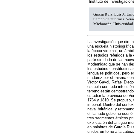
Instituto de Investigacio
García Ruiz, Luis J.. Un
tiempo de reformas. Ver
Michoacán, Universidad 
La investigación que dio fo
una escuela historiográfica
la época virreinal, un ám
los estudios referidos a l
parte sin duda de las nueva
Modernidad que se han des
los estudios constitucionale
lenguajes políticos, pero
madurez por sí misma con 
Víctor Gayol, Rafael Diego
escuela con toda intención
terreno están demostrando 
estudiar la provincia de Ve
1764 y 1810. Se propuso, y
imperial. Dentro del conte
naval británica, y retoman
el llamado gobierno económ
tres segmentos étnicos pri
explicación del antiguo mu
en palabras de García Ruiz
unidos en torno a la cabe