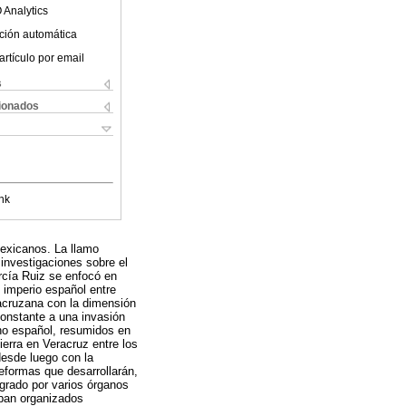
 Analytics
ción automática
artículo por email
s
cionados
nk
mexicanos. La llamo
investigaciones sobre el
rcía Ruiz se enfocó en
l imperio español entre
racruzana con la dimensión
constante a una invasión
ano español, resumidos en
erra en Veracruz entre los
desde luego con la
reformas que desarrollarán,
grado por varios órganos
aban organizados