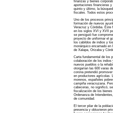
finanzas y bienes corporati
aportaciones financieras y 
quinto y último, la búsqued
fiscales. Todos estos proc
Uno de los procesos princi
formación de nuevos ayunt
Veracruz y Córdoba. Éste f
en los siglos XVI y XVII p
se persiguió fue compromet
proyecto de uniformar el g
los cabildos de indios y lo
monárquico encarnado en lo
de Xalapa, Orizaba y Córd
Carta fundamental de los p
colaboración de los indios
nuevos pueblos o la rehabi
otorgarían las 600 varas d
corona pretendió promover
en productores agrícolas. L
morenos, españoles pobres,
campiña veracruzana. Pero 
cabeceras, no significó, s
fiscalización de los bienes
Ordenanza de Intendentes,
de comunidad.
El tercer pilar de la pobl
presencia y obtuvieron priv