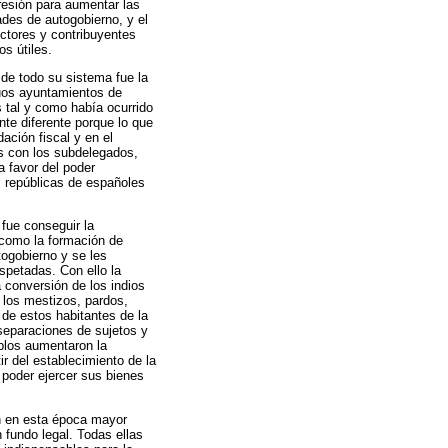
presión para aumentar las
ades de autogobierno, y el
uctores y contribuyentes
s útiles.
 de todo su sistema fue la
uos ayuntamientos de
s tal y como había ocurrido
nte diferente porque lo que
ación fiscal y en el
es con los subdelegados,
a favor del poder
s repúblicas de españoles
fue conseguir la
 como la formación de
togobierno y se les
spetadas. Con ello la
 conversión de los indios
a los mestizos, pardos,
de estos habitantes de la
separaciones de sujetos y
eblos aumentaron la
ir del establecimiento de la
poder ejercer sus bienes
én en esta época mayor
n fundo legal. Todas ellas