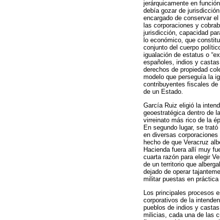
jerárquicamente en función
debía gozar de jurisdicción
encargado de conservar el 
las corporaciones y cobrab
jurisdicción, capacidad par
lo económico, que constituí
conjunto del cuerpo políti
igualación de estatus o “ex
españoles, indios y castas
derechos de propiedad cole
modelo que perseguía la ig
contribuyentes fiscales de
de un Estado.
García Ruiz eligió la inte
geoestratégica dentro de l
virreinato más rico de la é
En segundo lugar, se trató 
en diversas corporaciones c
hecho de que Veracruz alber
Hacienda fuera allí muy fue
cuarta razón para elegir Ve
de un territorio que alberg
dejado de operar tajanteme
militar puestas en práctica
Los principales procesos e
corporativos de la intende
pueblos de indios y castas
milicias, cada una de las 