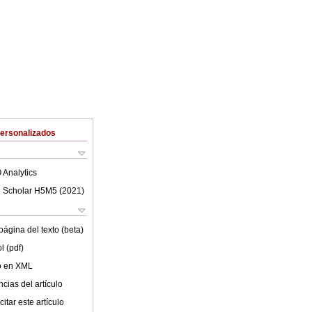
Personalizados
 Analytics
 Scholar H5M5 (
2021
)
ágina del texto (beta)
l (pdf)
lo en XML
cias del artículo
itar este artículo