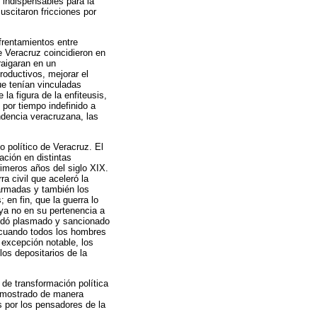
 indispensables para la
uscitaron fricciones por
frentamientos entre
 Veracruz coincidieron en
raigaran en un
roductivos, mejorar el
ue tenían vinculadas
a figura de la enfiteusis,
 por tiempo indefinido a
ndencia veracruzana, las
o político de Veracruz. El
ción en distintas
imeros años del siglo XIX.
a civil que aceleró la
 armadas y también los
; en fin, que la guerra lo
ya no en su pertenencia a
quedó plasmado y sancionado
a cuando todos los hombres
excepción notable, los
los depositarios de la
.
de transformación política
a mostrado de manera
s por los pensadores de la