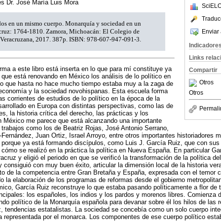
nes Dr. José María Luis Mora
SciELO
Traduc
idos en un mismo cuerpo. Monarquía y sociedad en un
acruz: 1764-1810. Zamora, Michoacán: El Colegio de
Enviar 
Veracruzana, 2017. 387p. ISBN: 978-607-947-091-3.
Indicadore
Links rela
rma a este libro está inserta en lo que para mí constituye ya
Compartir
 que está renovando en México los análisis de lo político en
Otros
bito que hasta no hace mucho tiempo estaba muy a la zaga de
a economía y la sociedad novohispanas. Esta escuela forma
Otros
s corrientes de estudios de lo político en la época de la
arrollado en Europa con distintas perspectivas, como las de
Permali
s, la historia crítica del derecho, las prácticas y los
 en México me parece que está alcanzando una importante
trabajos como los de Beatriz Rojas, José Antonio Serrano,
-Fernández, Juan Ortiz, Israel Arroyo, entre otros importantes historiadores 
 porque ya está formando discípulos, como Luis J. García Ruiz, que con sus 
cómo se realizó en la práctica la política en Nueva España. En particular Ga
racruz y eligió el periodo en que se verificó la transformación de la política de
 consiguió con muy buen éxito, articular la dimensión local de la historia ve
xto de la competencia entre Gran Bretaña y España, expresada con el temor 
do la elaboración de los programas de reformas desde el gobierno metropolit
ico, García Ruiz reconstruye lo que estaba pasando políticamente a flor de ti
ncipales: los españoles, los indios y los pardos y morenos libres. Comienza 
ndo político de la Monarquía española para devanar sobre él los hilos de las 
, tendencias estatalistas. La sociedad se concebía como un solo cuerpo inte
za representada por el monarca. Los componentes de ese cuerpo político est