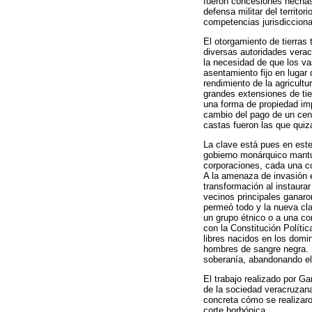
fueron concesiones hechas 
defensa militar del territo
competencias jurisdiccional
El otorgamiento de tierras
diversas autoridades vera
la necesidad de que los vas
asentamiento fijo en lugar 
rendimiento de la agricult
grandes extensiones de tie
una forma de propiedad imp
cambio del pago de un cens
castas fueron las que quiz
La clave está pues en este 
gobierno monárquico mantuv
corporaciones, cada una co
A la amenaza de invasión ex
transformación al instaura
vecinos principales ganaron 
permeó todo y la nueva cla
un grupo étnico o a una co
con la Constitución Políti
libres nacidos en los dom
hombres de sangre negra. La
soberanía, abandonando el s
El trabajo realizado por G
de la sociedad veracruzan
concreta cómo se realizaro
corte borbónica.