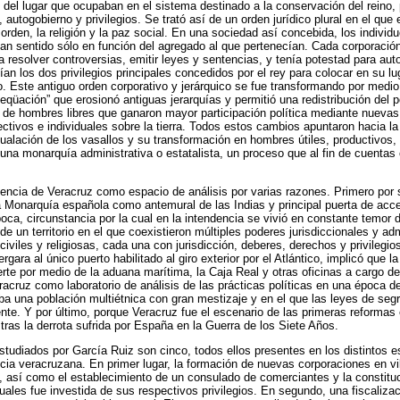
 del lugar que ocupaban en el sistema destinado a la conservación del reino, 
, autogobierno y privilegios. Se trató así de un orden jurídico plural en el que
orden, la religión y la paz social. En una sociedad así concebida, los indivi
an sentido sólo en función del agregado al que pertenecían. Cada corporació
a resolver controversias, emitir leyes y sentencias, y tenía potestad para aut
an los dos privilegios principales concedidos por el rey para colocar en su lu
co. Este antiguo orden corporativo y jerárquico se fue transformando por medi
eqüación” que erosionó antiguas jerarquías y permitió una redistribución del 
 de hombres libres que ganaron mayor participación política mediante nuevas
ctivos e individuales sobre la tierra. Todos estos cambios apuntaron hacia l
ualación de los vasallos y su transformación en hombres útiles, productivos, 
 una monarquía administrativa o estatalista, un proceso que al fin de cuentas
ndencia de Veracruz como espacio de análisis por varias razones. Primero por 
a Monarquía española como antemural de las Indias y principal puerta de acce
poca, circunstancia por la cual en la intendencia se vivió en constante temor d
de un territorio en el que coexistieron múltiples poderes jurisdiccionales y a
iviles y religiosas, cada una con jurisdicción, deberes, derechos y privilegi
gara al único puerto habilitado al giro exterior por el Atlántico, implicó que l
rte por medio de la aduana marítima, la Caja Real y otras oficinas a cargo de 
racruz como laboratorio de análisis de las prácticas políticas en una época d
aba una población multiétnica con gran mestizaje y en el que las leyes de seg
nte. Y por último, porque Veracruz fue el escenario de las primeras reforma
 tras la derrota sufrida por España en la Guerra de los Siete Años.
studiados por García Ruiz son cinco, todos ellos presentes en los distintos 
ncia veracruzana. En primer lugar, la formación de nuevas corporaciones en vi
, así como el establecimiento de un consulado de comerciantes y la constitu
cuales fue investida de sus respectivos privilegios. En segundo, una fiscaliz