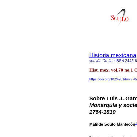
Historia mexicana
versión On-line
ISSN
2448-
Hist. mex. vol.70 no.1
https://doi.org/10.24201/hm.v70
Sobre Luis J. Gar
Monarquía y socie
1764-1810
1
Matilde Souto Mantecón
1