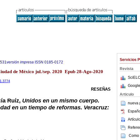
Servicios 
6531
versión impresa
ISSN
0185-0172
Revista
 Ciudad de México jul./sep. 2020 Epub 28-Ago-2020
SciELO
i1.3774
Google
RESEÑAS
Articulo
cía Ruíz,
Unidos en un mismo cuerpo.
nueva p
dad en un tiempo de reformas. Veracruz:
Españo
Artícu
Referen
Como c