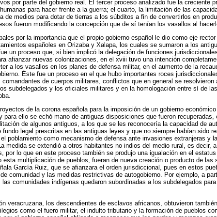
vos por parte del gobierno real. El tercer proceso analizado fue la creciente 
humanas para hacer frente a la guerra; el cuarto, la limitación de las capacid
a de medios para dotar de tierras a los súbditos a fin de convertirlos en prod
esos fueron modificando la concepción que de sí tenían los vasallos al hacerlo
pales por la importancia que el propio gobierno español le dio como eje rector
amientos españoles en Orizaba y Xalapa, los cuales se sumaron a los antig
ue un proceso que, si bien implicó la delegación de funciones jurisdiccionale
ara afianzar nuevas colonizaciones, en el xviii tuvo una intención completame
er a los vasallos en los planes de defensa militar, en el aumento de la recaud
obierno. Éste fue un proceso en el que hubo importantes roces jurisdiccional
s comandantes de cuerpos militares, conflictos que en general se resolvieron 
s subdelegados y los oficiales militares y en la homologación entre sí de la
oba.
royectos de la corona española para la imposición de un gobierno económico 
 y para ello se echó mano de antiguas disposiciones que fueron recuperadas,
litación de algunos antiguos, a los que se les reconocería la capacidad de au
e fundo legal prescritas en las antiguas leyes y que no siempre habían sido re
 el poblamiento como mecanismo de defensa ante invasiones extranjeras y la
a medida se extendió a otros habitantes no indios del medio rural, es decir, 
 por lo que en este proceso también se produjo una igualación en el estatus 
esta multiplicación de pueblos, fueran de nueva creación o producto de las 
eñala García Ruiz, que se afianzara el orden jurisdiccional, pues en estos pu
 de comunidad y las medidas restrictivas de autogobierno. Por ejemplo, a part
 las comunidades indígenas quedaron subordinadas a los subdelegados para 
ación veracruzana, los descendientes de esclavos africanos, obtuvieron tambi
ilegios como el fuero militar, el indulto tributario y la formación de pueblos co