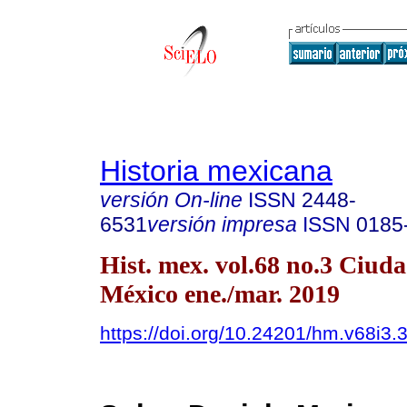
Historia mexicana
versión On-line
ISSN
2448-
6531
versión impresa
ISSN
0185
Hist. mex. vol.68 no.3 Ciud
México ene./mar. 2019
https://doi.org/10.24201/hm.v68i3.