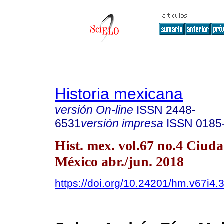
Historia mexicana
versión On-line
ISSN
2448-
6531
versión impresa
ISSN
0185
Hist. mex. vol.67 no.4 Ciud
México abr./jun. 2018
https://doi.org/10.24201/hm.v67i4.