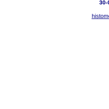
30-
histo