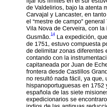
fijar los límites en el sur est
de Valdelirios, bajo la atenta
Carvajal y Lancaster, en tanto
el “mestre de campo” general
Vila Nova de Cerveira, con la
14
Gusmão.
La expedición, que
de 1751, estuvo compuesta por
de delimitar zonas diferentes
contando con la instrumentaci
capitaneada por Juan de Echeva
frontera desde Castillos Grand
no resultó nada fácil, ya que
hispanoportuguesas en 1752 y
española de las siete misiones
expedicionarios se encontraro
indios de las antiguas reducci