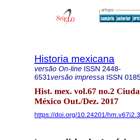
Historia mexicana
versão On-line
ISSN
2448-
6531
versão impressa
ISSN
018
Hist. mex. vol.67 no.2 Ciud
México Out./Dez. 2017
https://doi.org/10.24201/hm.v67i2.