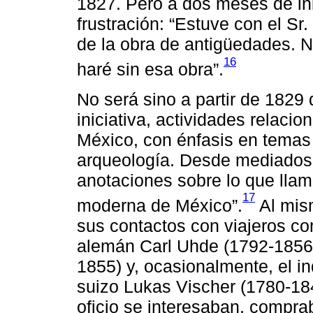
1827. Pero a dos meses de in
frustración: “Estuve con el Sr
de la obra de antigüedades. N
16
haré sin esa obra”.
No será sino a partir de 1829
iniciativa, actividades relacio
México, con énfasis en temas 
arqueología. Desde mediados 
anotaciones sobre lo que llam
17
moderna de México”.
Al mis
sus contactos con viajeros co
alemán Carl Uhde (1792-1856), 
1855) y, ocasionalmente, el in
suizo Lukas Vischer (1780-184
oficio se interesaban, compra