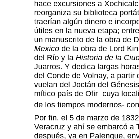
hace excursiones a Xochicalc
reorganiza su biblioteca portá
traerían algún dinero e ­inco
útiles en la nueva etapa; ent
un manuscrito de la obra de 
Mexico
de la obra de Lord Kin
del Río y la
Historia de la Ci
Juarros­. Y dedica largas hora
del Conde de Volnay, a partir
vuelan del Joctán del Génesis 
mítico país de Ofir -cuya loca
de los tiempos modernos- con
Por fin, el 5 de marzo de 1832
Veracruz y ahí se embarcó a
después, ya en Palenque, env