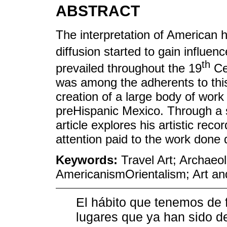
ABSTRACT
The interpretation of American h
diffusion started to gain influen
th
prevailed throughout the 19
Cen
was among the adherents to this
creation of a large body of wo
pre­Hispanic Mexico. Through a s
article explores his artistic reco
attention paid to the work done 
Keywords:
Travel Art; Archaeol
Americanism­Orientalism; Art a
El hábito que tenemos de 
lugares que ya han sido de