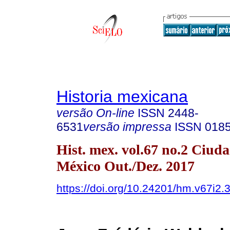
Historia mexicana
versão On-line
ISSN
2448-
6531
versão impressa
ISSN
018
Hist. mex. vol.67 no.2 Ciud
México Out./Dez. 2017
https://doi.org/10.24201/hm.v67i2.